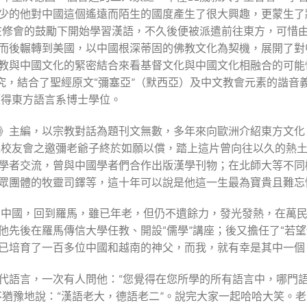
少的他對中國這個遙遠而陌生的國度產生了很大興趣，更蒙生了
後，在修會的鼓勵下開始學習漢語，不久後便被派遣前往東方，可惜
而後輾轉到美國，以中國根深蒂固的佛教文化為契機，展開了對
教與中國文化的緊密結合來看基督文化與中國文化相融合的可能
考究，結合了聖經原文“彌塞亞”（默西亞）及中文教會元素的諧音
獲得東方語言系博士學位。
》主編，以宗教對話為題刊文無數，多年來向歐洲介紹東方文化
輔仁校友會之邀彌老爺子終於如願以償，踏上這片曾向往以久的熱
學者交流，曾與中國學者們合作出版漢學刊物；在北師大等不同
眾團體的牧靈司鐸等，這十年可以說是他這一生最為寶貴且難忘
離開中國，回到羅馬，雖已年老，但仍不遺餘力，發光發熱，在萬
他先後在羅馬傳信大學任教、開設“儒學”講座；後又擔任了“若望
已培育了一百多位中國和越南的神父，而我，就有幸是其中一個
代語言，一次有人問他：“您覺得在您所學的所有語言中，哪門
不猶豫地說：“漢語老大，德語老二”。說完大家一起哈哈大笑。