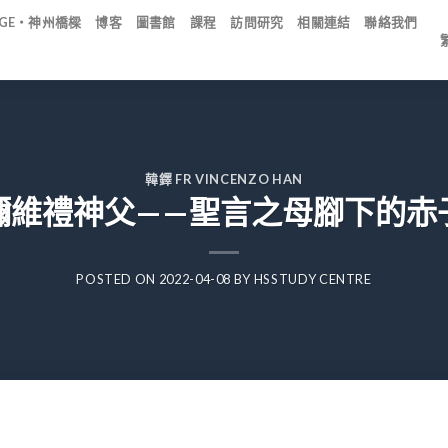
IDGE・神州橋樑
博客
圖書館
課程
訪問研究
相關連結
聯絡我們
韓鐸 FR VINCENZO HAN
彌維禮神父——聖言之母腳下的赤
POSTED ON
2022-04-08
BY
HSSTUDY CENTRE