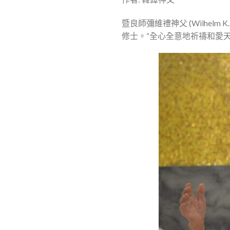
暨良師彌維禮神父 (Wilhel
修士。“全心全意地祈禱和愛天