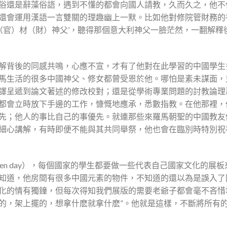
俗還是辭藻俗語，遇到不懂的都會向國人請教，久而久之，他不
還會運用漢語一言雙關的理趣幽上一默。比如他對修院管財務的
‘棺（官）材（財）神父’，聽得那個意大利神父一臉茫然，一翻解
解背後的同感共鳴，心應不宣，才有了他對在此學習的中國學生
馬生活的很多中國神父、修女都曾受恩於他。哪怕是素未謀面，
譯呈遞到論文著述的修改校對；還是從學術專業問題的討教論理
都會立時放下手邊的工作，慷慨地應承，悉數指教。在他那裡，
先；他人的事比自己的事優先。就連那些來羅馬朝聖的中國教友
細心講解，有時即便不能與其共同舉祭，他也會在臨別時特別祝
en day），每個國家的學生都要做一些代表自己國家文化的展
知道，他房間有很多中國元素的物件，不知道的還以為是誤入了
化的情有獨鐘，但每次得知我們展版的需要老爺子都會毫不吝惜
的，架上擺的，想拿什麽就拿什麽”。他就是這樣，不斷將所有