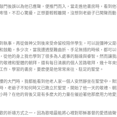
敲門後誤以為他已應聲，便推門而入，當走進他書房時，看到他
疼惜，不忍心驚擾，正想要輕輕離開，沒想到老爺子已聞聲而動
到執事，再從做神父到後來受命留校陪伴學生，可以說彌神父是
和鼓勵，多少次，當我遭遇堅難曲折、手足無措的時候，都可以
，從他的身上我也學到了很多為人處事的豁達與睿智。然而讓我
的敬禮和聖體的朝拜，還有每日清晨的個人苦路敬拜，幾十年來
工作、學習的書房，要麽便是他常常來往、駐足的聖堂。
樓的大門時，我都能看到他老人家一個人安然靜坐在聖堂中，默
時，老爺子不知何時又已跪立於聖堂，開始了他一天的敬禮、朝
小時？在他的背後又是有多麽大的力量在催迫著他那麽用力地愛
歡的祈禱方式之一，因為歌唱最能將心裡對耶穌基督的愛透過聲