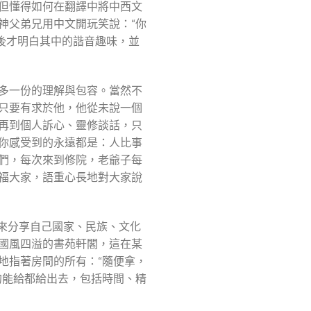
但懂得如何在翻譯中將中西文
神父弟兄用中文開玩笑說：“你
釋後才明白其中的諧音趣味，並
多一份的理解與包容。當然不
只要有求於他，他從未說一個
再到個人訴心、靈修談話，只
你感受到的永遠都是：人比事
們，每次來到修院，老爺子每
福大家，語重心長地對大家說
板來分享自己國家、民族、文化
國風四溢的書苑軒閣，這在某
地指著房間的所有：“隨便拿，
的能給都給出去，包括時間、精