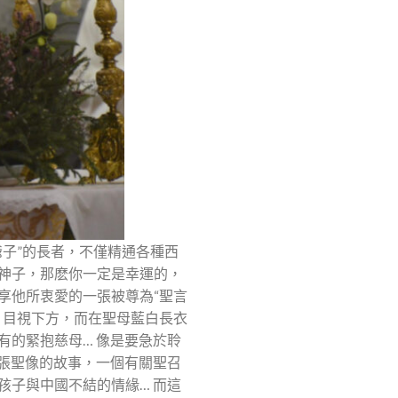
子”的長者，不僅精通各種西
神子，那麽你一定是幸運的，
享他所衷愛的一張被尊為“聖言
，目視下方，而在聖母藍白長衣
有的緊抱慈母… 像是要急於聆
這張聖像的故事，一個有關聖召
孩子與中國不結的情緣… 而這