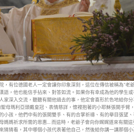
院，有位德國老人一定會讓你印象深刻，這位在傳信被稱為“老爺
漢語，他也能信手拈來、對答如流。如果你有幸成為他的學生或
人家深入交流，聽聽有關他過去的事，他定會喜形於色地給你分
的聖母瑪利亞頭戴皇冠、表情慈詳，懷裡抱著的小耶穌張開手臂
的小孩，他們中有的張開雙手、有的合掌祈禱、有的舉目張望、
母媽媽祈求所需的恩惠… 而這時，老爺子會向你娓娓道來有關
來猜猜看，其中哪個小孩代表著他自己，然後給你講一講那個小