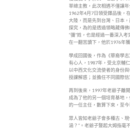
莘總主教，此次相遇不僅讓年
1962年4月7日領受鐸品
大陸，而是先到台灣、日本，
探究，為的是透過領略藏傳佛
“彌”姓，也是經過一番深入
在一翻苦讀下，他於1976年
學成回國後，作為《華裔學志
有心人，1987年，受北京
以中西文化交流使者的身份與
授課解惑；並擔任不同國際信
再到後來，1997年老爺子
成為了他的另一個培育基地，
的一任主任，數算下來，至今
眾人皆知老爺子會多種古、現
涵？”。老爺子豎起大姆指毫