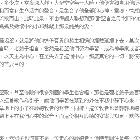
。多少次，當夜深人靜，大聖堂空無一人時，他便會獨自用他所
和而富有生命活力的聲音，是集合了他全部的心神、靈魂、情感
流散而出。此時此景，不由得讓人聯想到那個“聖言之母”腳下的
媽媽及她懷中的小耶穌獻上那最純美的愛。
種渴望，就是將他的這份寶貴的與主相遇的經驗延續下去。某次
言時，老爺子坦言，當然是希望他們努力學習，成為神學家或者
，以天主為中心，甚至失去了這個中心，那麽其它的一切，將沒
的首要目的。
聖歌，甚至修院的很多別國的學生也會唱，那也是彌老爺子最喜
以這首歌作為引子，讓他們學著在繁雜的外在事務中靜下心來，
草地上的小羊在聆聽牧者的聲音。同樣，這位牧者也會靜靜地聽
到上主在我們心中的聲音，而這份相互聆聽的安寧與知足、默然
來，老爺子也何嘗不是一位走心的聆聽者，他時常關注著每一位