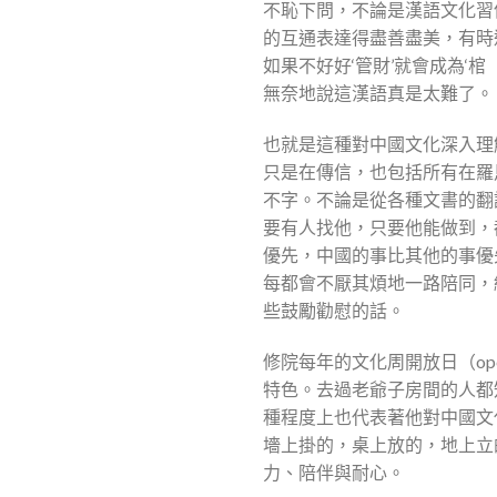
不恥下問，不論是漢語文化習
的互通表達得盡善盡美，有時
如果不好好‘管財’就會成為
無奈地說這漢語真是太難了。
也就是這種對中國文化深入理
只是在傳信，也包括所有在羅
不字。不論是從各種文書的翻
要有人找他，只要他能做到，
優先，中國的事比其他的事優
每都會不厭其煩地一路陪同，
些鼓勵勸慰的話。
修院每年的文化周開放日（op
特色。去過老爺子房間的人都
種程度上也代表著他對中國文
墻上掛的，桌上放的，地上立
力、陪伴與耐心。