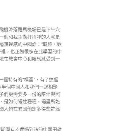
飛機降落羅馬機場已是下午六
一個和我主動打招呼的人就是
毫無違感的中國話：“韓鐸，歡
子裡，也正如很多在此學習的中
地在教會中心和羅馬感受到一
一個特有的“標簽”，有了這個
這半個中國人和我們一起相聚
子們更需要多一份的陪伴與照
，是如何犧牲種種、竭盡所能
國人們在異國他鄉多得些許溫
習期間有幸偶遇到訪的中國田耕