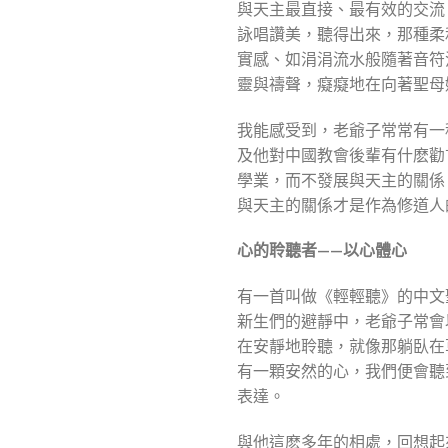
與天主最直接、最有效的交流
詠唱讚美，聽得出來，那種柔
實感、如涓涓流水般隨著音符
靈與禱聲，癡癡地在向著聖母
我能感受到，老爺子常常有一
及他對中國教會後輩有什麽勸
學業，而不發展與天主的關係
與天主的關係才是作為修道人
心的聆聽者——以心體心
有一首叫做《輕輕聽》的中文
新生們的避靜中，老爺子常會
在安靜地聆聽，就像那躺臥在
有一顆安然的心，我們便會聽
表達。
與他這麽多年的相處，回想起