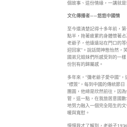
個故事、這份情緣，一講就是
文化傳播者——悠悠中國情
至今還清楚記得十多年前，第
點半，拖著疲累的身體懷著忐
老爺子，他遠遠站在門口的等
迎回家”。說話間神態怡然，
國弟兄姐妹們所感受到的一樣
份別有的歸屬感。
多年來，“彌老爺子愛中國”，
“標簽”，每到中國的傳統節
團圓，他總是欣然前往，因為
管，這一點，在我旅居意國數
地努力融入一個完全陌生的文
暖與寬慰。
慢慢我才了解到，老爺子19