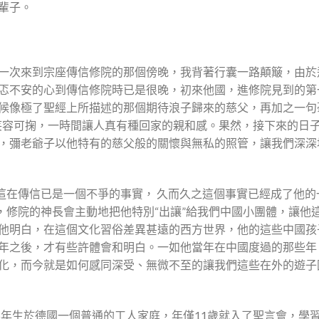
輩子。
一次來到宗座傳信修院的那個傍晚，我背著行囊一路顛簸，由於
忑不安的心到傳信修院時已是很晚，初來他國，進修院見到的第
候像極了聖經上所描述的那個期待浪子歸來的慈父，再加之一句
笑容可掬，一時間讓人真有種回家的親和感。果然，接下來的日
，彌老爺子以他特有的慈父般的關懷與無私的照管，讓我們深深
這在傳信已是一個不爭的事實， 久而久之這個事實已經成了他的
日，修院的神長會主動地把他特別“出讓”給我們中國小團體，讓他
他明白，在這個文化習俗差異甚遠的西方世界，他的這些中國孩
年之後，才有些許體會和明白。一如他當年在中國度過的那些年
化，而今就是如何感同深受、無微不至的讓我們這些在外的遊子
36年生於德國一個普通的工人家庭，年僅11歲就入了聖言會，學