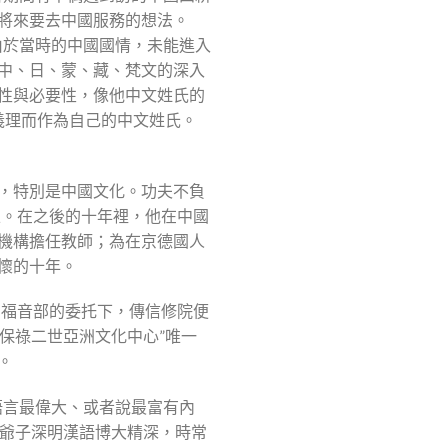
將來要去中國服務的想法。
由於當時的中國國情，未能進入
中、日、蒙、藏、梵文的深入
性與必要性，像他中文姓氏的
義理而作為自己的中文姓氏。
，特別是中國文化。功夫不負
土。在之後的十年裡，他在中國
機構擔任教師；為在京德國人
懷的十年。
民福音部的委托下，傳信修院便
保祿二世亞洲文化中心”唯一
。
語言最偉大、或者說最富有內
老爺子深明漢語博大精深，時常