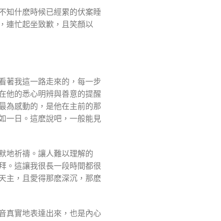
不知什麽時候已經累的伏案睡
，連忙起坐致歉，且笑顏以
看著我這一路走來的，每一步
在他的悉心明辨與善意的提醒
最為感動的，是他在主前的那
如一日。這麽說吧，一般能見
默地祈禱。讓人難以理解的
拜。這讓我很長一段時間都很
天主，且愛得那麽深沉，那麽
音真實地表達出來，也是內心