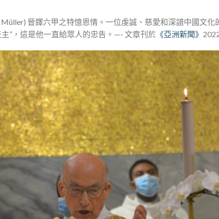
m K. Müller) 晉鐸六甲之特憶恩情。一位虔誠、慈愛和深諳中
主”，這是他一直給眾人的忠告。—- 文章刊於
《亞洲新聞》
20