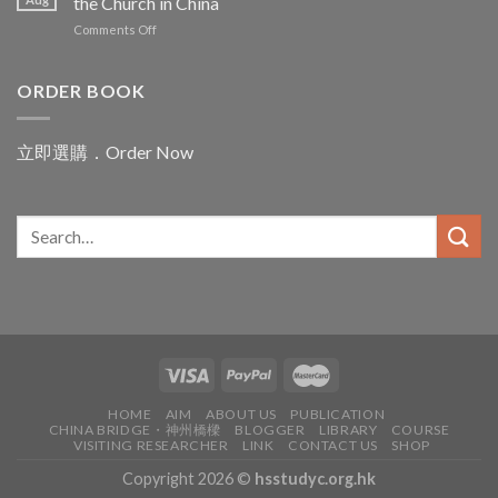
the Church in China
Asia
40
之
on
Comments Off
years
母
40
of
腳
years
building
下
of
ORDER BOOK
relations
的
the
between
赤
Holy
the
子
Spirit
Church
立即選購．Order Now
Study
in
Centre,
China
a
and
bridge
the
to
universal
the
Church
Church
in
China
HOME
AIM
ABOUT US
PUBLICATION
CHINA BRIDGE・神州橋樑
BLOGGER
LIBRARY
COURSE
VISITING RESEARCHER
LINK
CONTACT US
SHOP
Copyright 2026 ©
hsstudyc.org.hk