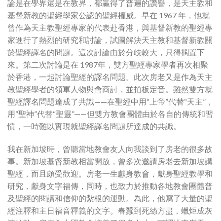
論是在學界還是在教界，都贏得了普遍的讚譽，是天主教和
基督新教的聖經學家公認的聖經權威。早在 1967 年，他就
曾作為天主教聖經專家的代表赴香港，與基督新教的聖經專
家進行了熱烈的研究和討論，試圖解決天主教和基督新教關
於聖經譯名的問題。這次討論由於分歧較大，只得擱置下
來。第二次討論是在 1987年，雙方聖經專家學者再次相聚
於香港，一起討論聖經的譯名問題。此次房老又是作為天主
教聖經學者的領軍人物與會商討，並拍板定音。雖然雙方就
聖經譯名問題達成了共識——在聖經中用“上帝”代替“天主”，
用“聖神”代替“聖靈”——但雙方教會團體由於各自的傳統和習
慣，一時難以實現就聖經譯名問題所達成的共識。
我在新加坡時，曾聽當地教會友人向我談到了房老的很多故
事。新加坡基督新教相當開放，曾多次邀請房老去新加坡講
聖經，而且頗受歡迎。房老一生獻身教會，獻身聖經教學和
研究，獻身文字福傳，同時，也致力於推動各地教會團體普
及聖經的閱讀和信仰的紮根的運動。為此，他寫了大量的聖
經注釋和主日福音釋義的文字。春蠶到死絲方盡，蠟炬成灰