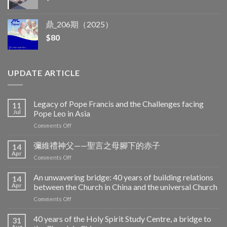
鼎_206期（2025）
$
80
UPDATE ARTICLE
Legacy of Pope Francis and the Challenges facing
11
Jul
Pope Leo in Asia
on
Comments Off
Legacy
of
彌維禮神父——聖言之母腳下的赤子
14
Pope
Apr
on
Comments Off
Francis
彌
and
維
An unwavering bridge: 40 years of building relations
the
14
禮
Apr
between the Church in China and the universal Church
Challenges
神
facing
on
Comments Off
父
Pope
An
——
Leo
unwavering
40 years of the Holy Spirit Study Centre, a bridge to
聖
31
in
bridge:
言
Aug