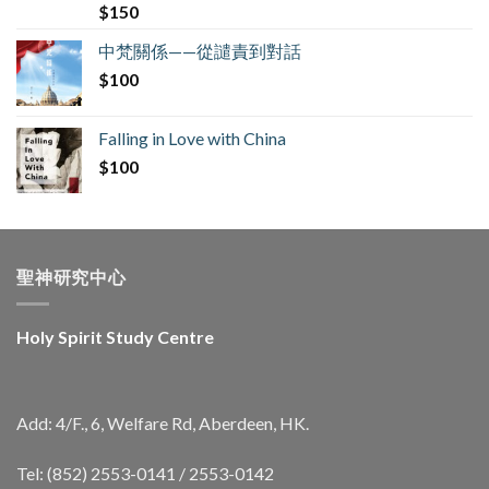
$
150
中梵關係——從譴責到對話
$
100
Falling in Love with China
$
100
聖神研究中心
Holy Spirit Study Centre
Add: 4/F., 6, Welfare Rd, Aberdeen, HK.
Tel: (852) 2553-0141 / 2553-0142