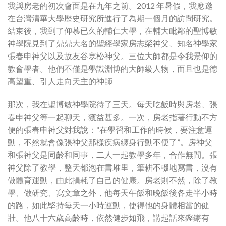
我與房老的初次會面是在九年之前。2012 年暑假，我應邀
在台灣清華大學歷史研究所進行了為期一個月的訪問研究。
結束後，我到了仰慕已久的輔仁大學，在輔大毗鄰的聖博敏
神學院見到了鼎鼎大名的聖經學家房志榮神父、知名神學家
張春申神父以及故友谷寒松神父。三位大師都是令我景仰的
教會學者。他們不僅是學識淵博的大師級人物，而且也是德
高望重、引人走向天主的神師
那次，我在聖博敏神學院待了三天。每天吃飯時與房老、張
春申神父等一起聊天，獲益甚多。一次，房老指著行動不方
便的張春申神父對我說：“在學習和工作的時候，要注意運
動，不然就會像張神父那樣疾病纏身行動不便了”。房神父
和張神父是同齡和同事，二人一起教學多年，合作無間。張
神父除了教學，整天都泡在書堆里，筆耕不輟地寫書，沒有
做體育運動，由此損耗了自己的健康。房老則不然，除了教
學、做研究、寫文章之外，他每天午飯和晚飯後各走半小時
的路，如此堅持每天一小時運動，使得他的身體相當的健
壯。他八十六歲高齡時，依然健步如飛，講起話來鏗鏘有