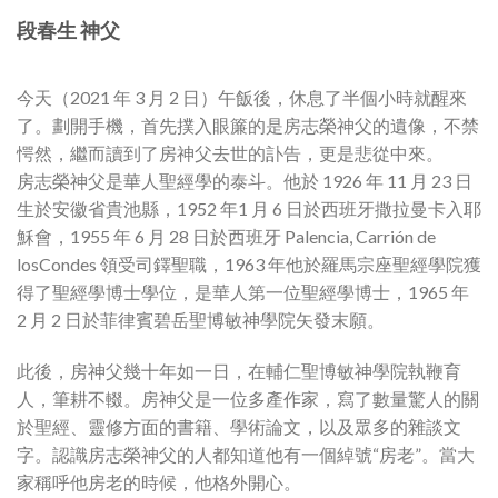
段春生 神父
今天（2021 年 3 月 2 日）午飯後，休息了半個小時就醒來
了。劃開手機，首先撲入眼簾的是房志榮神父的遺像，不禁
愕然，繼而讀到了房神父去世的訃告，更是悲從中來。
房志榮神父是華人聖經學的泰斗。他於 1926 年 11 月 23 日
生於安徽省貴池縣，1952 年1 月 6 日於西班牙撒拉曼卡入耶
穌會，1955 年 6 月 28 日於西班牙 Palencia, Carrión de
losCondes 領受司鐸聖職，1963 年他於羅馬宗座聖經學院獲
得了聖經學博士學位，是華人第一位聖經學博士，1965 年
2 月 2 日於菲律賓碧岳聖博敏神學院矢發末願。
此後，房神父幾十年如一日，在輔仁聖博敏神學院執鞭育
人，筆耕不輟。房神父是一位多產作家，寫了數量驚人的關
於聖經、靈修方面的書籍、學術論文，以及眾多的雜談文
字。認識房志榮神父的人都知道他有一個綽號“房老”。當大
家稱呼他房老的時候，他格外開心。