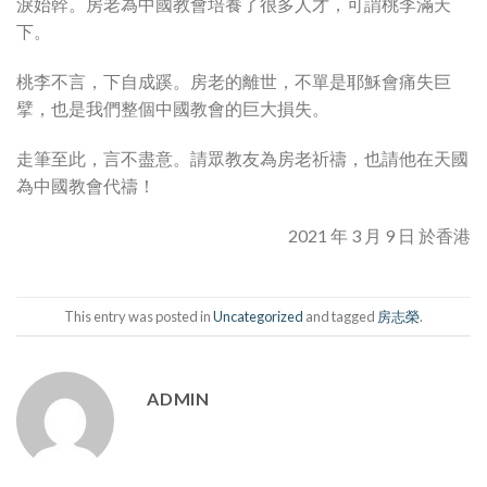
淚始幹。房老為中國教會培養了很多人才，可謂桃李滿天
下。
桃李不言，下自成蹊。房老的離世，不單是耶穌會痛失巨
擘，也是我們整個中國教會的巨大損失。
走筆至此，言不盡意。請眾教友為房老祈禱，也請他在天國
為中國教會代禱！
2021 年 3 月 9 日 於香港
This entry was posted in
Uncategorized
and tagged
房志榮
.
ADMIN