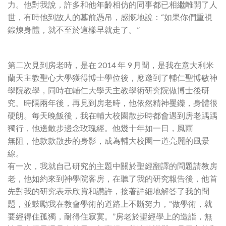
力。他對我說，許多和他年齡相仿的同事都已相繼離開了人
世，有時他到故人的墓前憑吊，感慨地說：“如果你們重視
鍛煉身體，就不至於這樣早就走了。”
第二次見到房老時，是在 2014 年 9 月間，是我在意大利米
蘭天主教聖心大學獲得博士學位後，應邀到了輔仁聖博敏神
學院教學，同時在輔仁大學天主教學術研究院做博士後研
究。時隔兩年後，再見到房老時，他依然精神矍鑠，身體很
硬朗。每天晚飯後，我在輔大校園散步時都會遇到房老踽踽
獨行，他邊散步邊念玫瑰經。他幾十年如一日，風雨
無阻，他款款散步的身影，成為輔大校園一道亮麗的風景
線。
有一次，我就自己研究的主題中關於聖經翻譯的問題請教房
老，他如約來到神學院客房，在聽了我的研究報告後，他首
先對我的研究表示欣賞和讚許，接著詳細地解答了我的問
題，並鼓勵我在教會學術的道路上不斷努力，“做學術，就
要經得住孤獨，耐得住寂寞。”房老於聖經學上的造詣，無