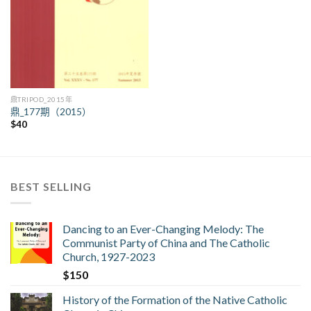
鼎TRIPOD_2015年
鼎_177期（2015）
$
40
BEST SELLING
Dancing to an Ever-Changing Melody: The
Communist Party of China and The Catholic
Church, 1927-2023
$
150
History of the Formation of the Native Catholic