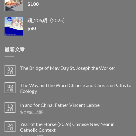
$
100
鼎_206期（2025）
$
80
最新文章
The Bridge of May Day St. Joseph the Worker
03
8 月
The Way and the Word Chinese and Christian Paths to
03
8 月
Ecology
In and for China: Father Vincent Lebbe
13
4 月
在
留言功能已關閉
〈In
and
Year of the Horse (2026) Chinese New Year in
24
for
3 月
Catholic Context
China: