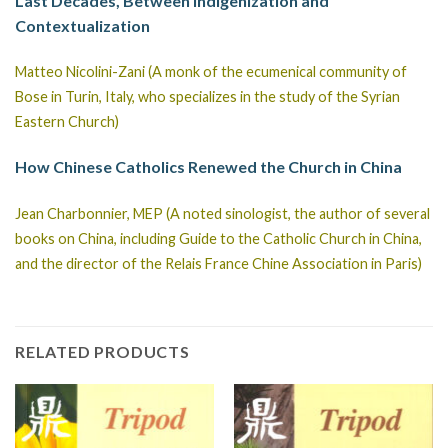
Last Decades, Between Indigenization and
Contextualization
Matteo Nicolini-Zani (A monk of the ecumenical community of
Bose in Turin, Italy, who specializes in the study of the Syrian
Eastern Church)
How Chinese Catholics Renewed the Church in China
Jean Charbonnier, MEP (A noted sinologist, the author of several
books on China, including Guide to the Catholic Church in China,
and the director of the Relais France Chine Association in Paris)
RELATED PRODUCTS