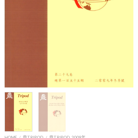
HOME
/
鼎TRIPOD
/
鼎TRIPOD_2009年