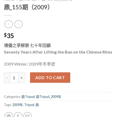
鼎_155期（2009）
35
$
禮儀之爭解禁 七十年回顧
Seventy Years After Lifting the Ban on the Chinese Rites
2009 Winter/ 2009年冬季號
鼎_155期（2009） quantity
ADD TO CART
Categories:
鼎Tripod
,
鼎Tripod_2009年
Tags:
2009年
,
Tripod
,
鼎