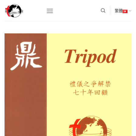
Skip
to
繁體
content