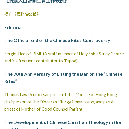
《流動人口計劃生育工作條例》
摘自《國務院公報》
Editorial
The Official End of the Chinese Rites Controversy
Sergio Ticozzi, PIME (A staff member of Holy Spirit Study Centre,
and is a frequent contributor to Tripod)
The 70th Anniversary of Lifting the Ban on the “Chinese
Rites”
Thomas Law (A diocesan priest of the Diocese of Hong Kong,
chairperson of the Diocesan Liturgy Commission, and parish
priest of Mother of Good Counsel Parish)
The Development of Chinese Christian Theology in the