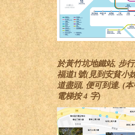
於黃竹坑地鐵站, 步行
福道1號(見到安貧小姊
道盡頭, 便可到達. 
電梯按 4 字)