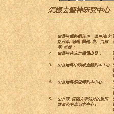
怎樣去聖神研究中心
1.
由香港鐵路網任何一個車站(包
括火車, 地鐵, 機鐵, 東
、
西鐵
等) 出發
:
2
.
由香港赤立角機場出發 :
3.
由香港島中環或金鐘到本中心
:
4.
由香港島銅鑼灣到本中心 :
5.
由九龍, 紅磡火車站外的過海
隧道公交車到本中心 :