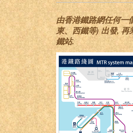
由香港鐵路網任何一個車
東
、
西鐵等) 出發, 
鐵站.