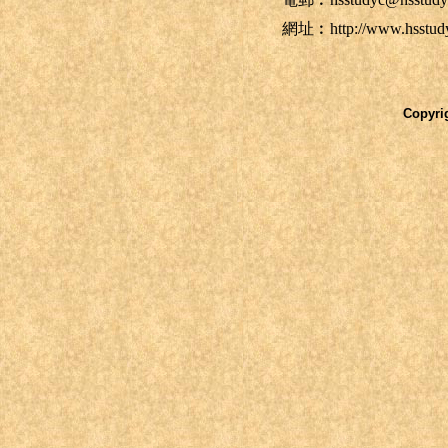
網址︰
http://www.hsstud
Copyrig