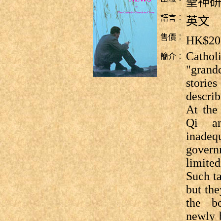
聖神
語言︰
英文
售價︰
HK$20
Cath
簡介︰
"grandc
storie
describ
At the
Qi an
inade
govern
limite
Such ta
but the
the b
newly b