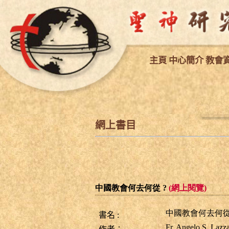
主
頁
中心簡介
教會
網上書目
中國教會何去何從 ?
(網上閱覽)
中國教會何去何從
書名
:
Fr. Angelo S. L