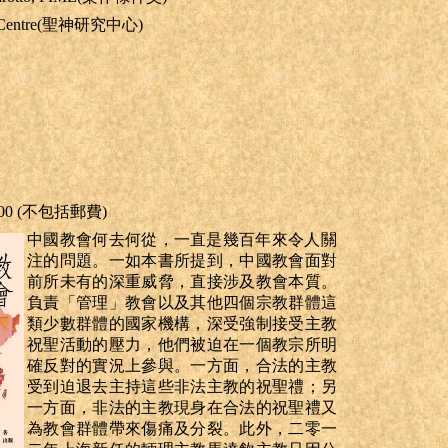
udy Centre(聖神研究中心)
.00
(不包括郵費)
中國教會何去何從，一直是幾百年來令人關
注的問題。一如本書所提到，中國教會面對
前所未有的深重威脅，直接涉及教會本質。
負責「管理」教會以及其他四個宗教群體這
類少數群體的國家機構，深受強制接受主教
祝聖活動的壓力，他們被迫在一個教宗所明
確反對的實況上參與。一方面，合法的主教
受到迫退去主持這些非法主教的祝聖禮；另
一方面，非法的主教現身在合法的祝聖禮又
為教會群體帶來傷痛及分裂。此外，二零一