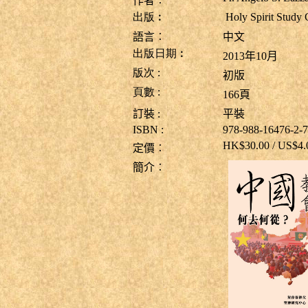
作者︰
出版︰
Holy Spirit St
語言︰
中文
出版日期︰
2013年10月
版次
:
初版
頁數
:
166
頁
訂裝
:
平裝
ISBN :
978-988-16476-2-7
HK$30.00 / US$4
定價︰
簡介︰