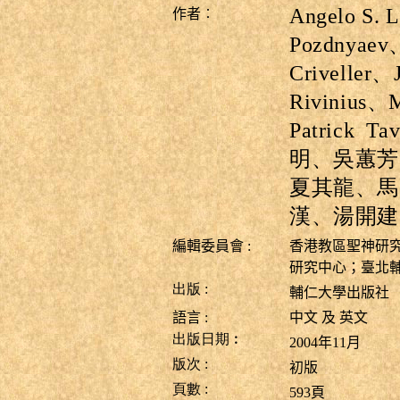
Angelo S. L
作者︰
Pozdnyaev
Criveller
、
Rivinius
、
M
Patrick
Tav
明
、
吳蕙芳
夏其龍
、
馬
漢
、湯
開建
編輯委員會 :
香港教區聖神研
研究中心
；臺北
出版 :
輔仁大學出版社
語言 :
中文 及 英文
出版日期︰
2004年11月
版次
:
初版
頁數
:
593
頁