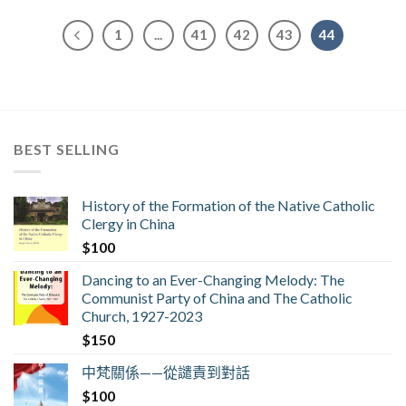
1
...
41
42
43
44
BEST SELLING
History of the Formation of the Native Catholic
Clergy in China
$
100
Dancing to an Ever-Changing Melody: The
Communist Party of China and The Catholic
Church, 1927-2023
$
150
中梵關係——從譴責到對話
$
100