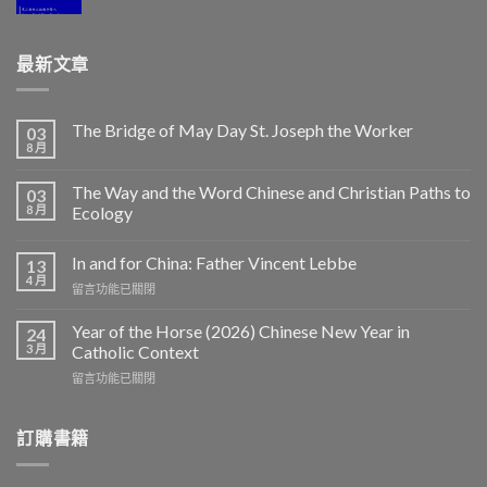
最新文章
The Bridge of May Day St. Joseph the Worker
03
8 月
The Way and the Word Chinese and Christian Paths to
03
8 月
Ecology
In and for China: Father Vincent Lebbe
13
4 月
在
留言功能已關閉
〈In
and
Year of the Horse (2026) Chinese New Year in
24
for
3 月
Catholic Context
China:
在
留言功能已關閉
Father
〈Year
Vincent
of
Lebbe〉
the
訂購書籍
中
Horse
(2026)