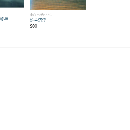
+
中心出版HSSC
logue
誰主沉浮
$
80