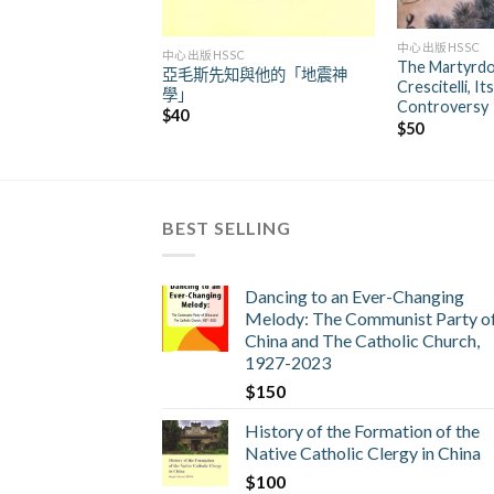
+
+
中心出版HSSC
中心出版HSSC
The Martyrdo
亞毛斯先知與他的「地震神
Crescitelli, I
學」
Controversy
$
40
$
50
BEST SELLING
Dancing to an Ever-Changing
Melody: The Communist Party o
China and The Catholic Church,
1927-2023
$
150
History of the Formation of the
Native Catholic Clergy in China
$
100