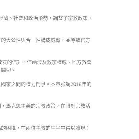
的經濟、社會和政治形勢，調整了宗教政策。
會的大公性與合一性構成威脅，並導致官方
教友的信》。信函涉及教宗權威、地方教會
與關切。
家之間的權力鬥爭。本章強調2018年的
。
明，馬克思主義的宗教政策，在限制宗教活
臨的困境，在兩位主教的生平中得以體現：