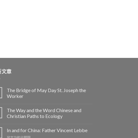
新文章
The Bridge of May Day St. Joseph the
Worker
The Way and the Word Chinese and
Christian Paths to Ecology
In and for China: Father Vincent Lebbe
在
留言功能已關閉