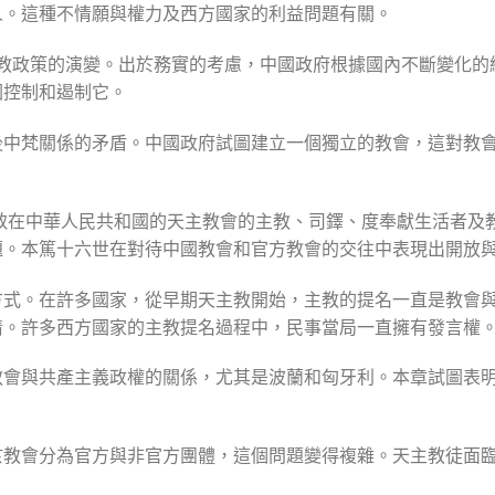
人。這種不情願與權力及西方國家的利益問題有關。
中國宗教政策的演變。出於務實的考慮，中國政府根據國內不斷變化
圖控制和遏制它。
後中梵關係的矛盾。中國政府試圖建立一個獨立的教會，這對教
世致在中華人民共和國的天主教會的主教、司鐸、度奉獻生活者及
題。本篤十六世在對待中國教會和官方教會的交往中表現出開放
式。在許多國家，從早期天主教開始，主教的提名一直是教會與國
情。許多西方國家的主教提名過程中，民事當局一直擁有發言權
教會與共產主義政權的關係，尤其是波蘭和匈牙利。本章試圖表
於教會分為官方與非官方團體，這個問題變得複雜。天主教徒面