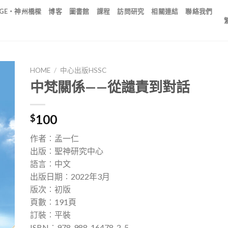
IDGE・神州橋樑
博客
圖書館
課程
訪問研究
相關連結
聯絡我們
HOME
/
中心出版HSSC
中梵關係——從譴責到對話
100
$
作者︰孟一仁
出版︰聖神研究中心
語言︰中文
出版日期︰2022年3月
版次︰初版
頁數︰191頁
訂裝︰平裝
ISBN︰978-988-16478-2-5