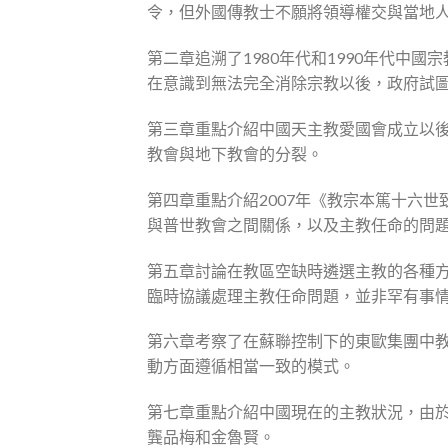
令，但外國傳教士不願將領導權交與當地
第二章追溯了1980年代和1990年代
在意識到無法完全消除宗教以後，政府試
第三章重點介紹中國天主教愛國會成立以
教會與地下教會的分裂。
第四章重點介紹2007年《教宗本篤十六
與普世教會之間關係，以及主教任命的問
第五章討論在教區空缺時遴選主教的各種方
臨時協議處理主教任命問題，並非罕有事
第六章考察了在蘇聯控制下的東歐集團中
動方面遵循相當一致的模式。
第七章重點介紹中國現在的主教狀況，由
龔品梅和金魯賢。