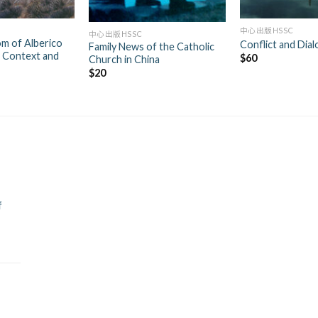
+
+
中心出版HSSC
中心出版HSSC
m of Alberico
Conflict and Dia
Family News of the Catholic
ts Context and
$
60
Church in China
$
20
f