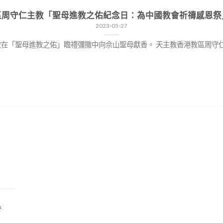
區周守仁主教「聖母進教之佑紀念日：為中國教會祈禱感恩祭
2023-05-27
「聖母進教之佑」瞻禮彌撒中向佘山聖母獻香。 天主教香港教區周守仁主教於2023年
f