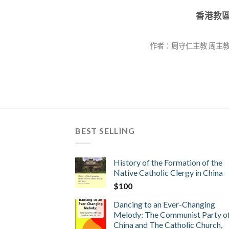
香港教
作者：周守仁主教 周主教在
BEST SELLING
History of the Formation of the
Native Catholic Clergy in China
$
100
Dancing to an Ever-Changing
Melody: The Communist Party o
China and The Catholic Church,