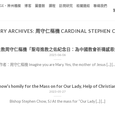
IDGE・神州橋樑
博客
圖書館
課程
訪問研究
相關連結
聯絡我們
RY ARCHIVES:
周守仁樞機 CARDINAL STEPHEN C
主教周守仁樞機「聖母進教之佑紀念日：為中國教會祈禱感恩
2025-06-06
作者：周守仁樞機 Imagine you are Mary. Yes, the mother of Jesus [...] [...
ow’s homily for the Mass on for Our Lady, Help of Christia
2023-05-27
Bishop Stephen Chow, SJ At the mass for “Our Lady [...] [...]