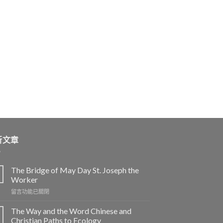
新文章
The Bridge of May Day St. Joseph the
Worker
在
留言功能已關閉
〈The
Bridge
The Way and the Word Chinese and
of
Christian Paths to Ecology