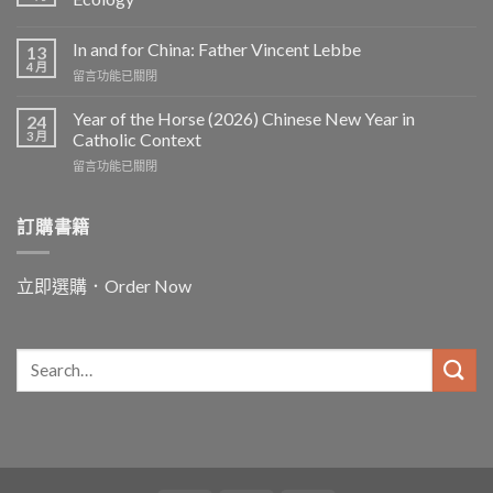
In and for China: Father Vincent Lebbe
13
4 月
在
留言功能已關閉
〈In
and
Year of the Horse (2026) Chinese New Year in
24
for
3 月
Catholic Context
China:
在
留言功能已關閉
Father
〈Year
Vincent
of
Lebbe〉
the
訂購書籍
中
Horse
(2026)
Chinese
立即選購．Order Now
New
Year
in
Catholic
Context〉
中