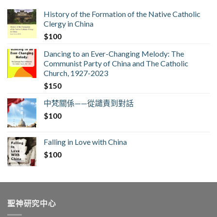
History of the Formation of the Native Catholic
Clergy in China
$
100
Dancing to an Ever-Changing Melody: The
Communist Party of China and The Catholic
Church, 1927-2023
$
150
中梵關係——從譴責到對話
$
100
Falling in Love with China
$
100
聖神研究中心