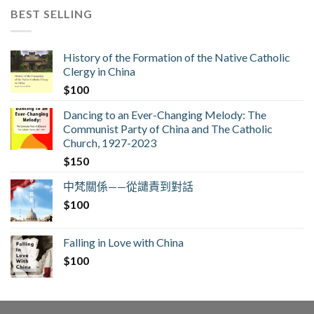
BEST SELLING
History of the Formation of the Native Catholic
Clergy in China
$
100
Dancing to an Ever-Changing Melody: The
Communist Party of China and The Catholic
Church, 1927-2023
$
150
中梵關係——從譴責到對話
$
100
Falling in Love with China
$
100