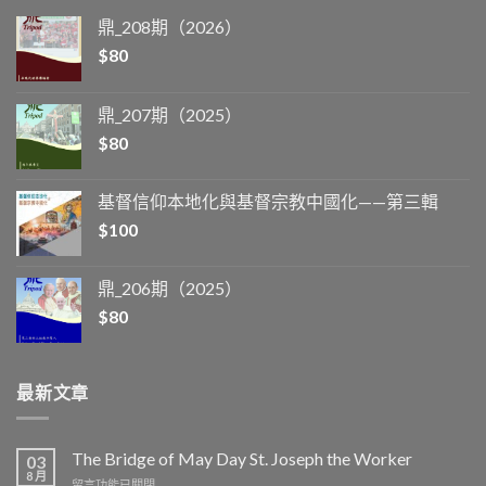
鼎_208期（2026）
$
80
鼎_207期（2025）
$
80
基督信仰本地化與基督宗教中國化——第三輯
$
100
鼎_206期（2025）
$
80
最新文章
The Bridge of May Day St. Joseph the Worker
03
8 月
在
留言功能已關閉