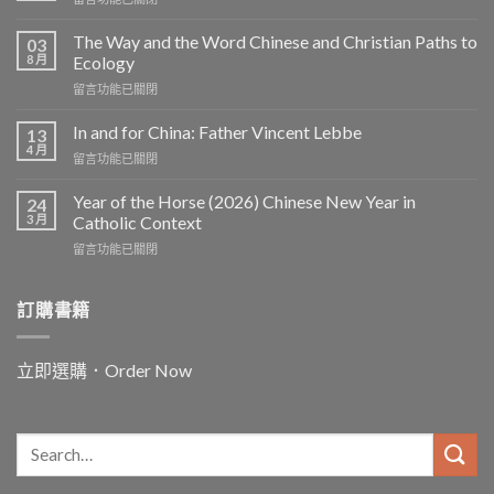
〈The
Bridge
The Way and the Word Chinese and Christian Paths to
03
of
8 月
Ecology
May
在
留言功能已關閉
Day
〈The
St.
Way
Joseph
In and for China: Father Vincent Lebbe
13
and
the
4 月
在
留言功能已關閉
the
Worker〉
〈In
Word
中
and
Year of the Horse (2026) Chinese New Year in
Chinese
24
for
3 月
and
Catholic Context
China:
Christian
在
留言功能已關閉
Father
Paths
〈Year
Vincent
to
of
Lebbe〉
Ecology〉
the
訂購書籍
中
中
Horse
(2026)
Chinese
立即選購．Order Now
New
Year
in
Catholic
Context〉
中