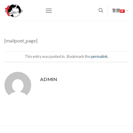
Skip
to
繁體
content
[mailpoet_page]
This entry was posted in . Bookmark the
permalink
.
ADMIN