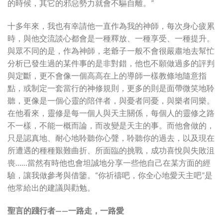
的時候，其它的邪惡勢力就會不驅自離。”
十多年來，我也有幸請他一直作為我的神師，每次身心疲累
時，與他交流談心都會是一種釋放、一種享受、一種提升。
與眾不同的是，作為神師，老爺子一般不會很嚴肅地去幫忙
分析已發生過的某件事的是非對錯，他也不願做過多的評判
與定斷，更不會像一個高高在上的導師一樣教條地隨意指
點，或制定一套當行的神修規則，更多的則是面帶微笑地聆
聽，更像是一個心靈的陪伴者，與憂者同憂，與樂者同樂。
在他看來，靈修是每一個人與天主關係，每個人的靈修之路
不一樣，不能一概而論，而改變是天主的事。而他會做的，
只是認真地、耐心地聆聽你心聲，聆聽你的過去，以及現在
所遭遇的種種艱難曲折、所面臨的挑戰，成功喜悅與失敗沮
喪……當然有時他也會坦誠地分享一些他自己在某方面的經
驗，讓我做參考與借鑒。“你祈禱吧，你全心地愛天主吧”是
他常給出的建議與勸勉。
聖言的踐行者——一路走，一路愛