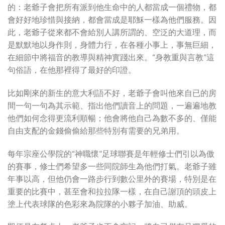
的：老爺子會把所有派到他生命中的人都當成一個禮物，都
會好好地珍惜與接納，都會當成是耶穌一樣為他們服務。因
此，老爺子從來都不會給別人講所謂的、空泛的大道理，而
是默默地以身作則，身體力行，在各種小事上，事無巨細，
在細節中將福音的教導與精神實踐出來。“身教重與言教”這
句俗語，在他那裡得了最好的印證。
比如剛來的新生的意大利語不好，老爺子會叫他來自已的房
間一句一句為其示範、指出他們讀音上的問題，一遍遍地教
他們如何念得更流利順暢；他會將他自己為數不多的、僅能
自由支配的金錢偷偷給那些特別有需要的兄弟用。
每年宗座公學院的“神職懷”足球聯賽是年輕修士們引以為傲
的賽事，修士們希望多一些同院師生為他們打氣。老爺子雖
年事以高，但他仍會一路步行到數公里外的賽場，特別是在
重要的比賽中，甚至會和拉拉隊一樣，在自己謝頂的頭皮上
塗上代表球隊的色彩來為院隊的小夥子加油、助威。