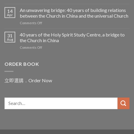
彌
and
維
An unwavering bridge: 40 years of building relations
the
14
禮
Apr
between the Church in China and the universal Church
Challenges
神
facing
on
Comments Off
父
Pope
An
——
Leo
unwavering
40 years of the Holy Spirit Study Centre, a bridge to
聖
31
in
bridge:
言
Aug
the Church in China
Asia
40
之
on
Comments Off
years
母
40
of
腳
years
building
下
of
ORDER BOOK
relations
的
the
between
赤
Holy
the
子
Spirit
Church
立即選購．Order Now
Study
in
Centre,
China
a
and
bridge
the
to
universal
the
Church
Church
in
China