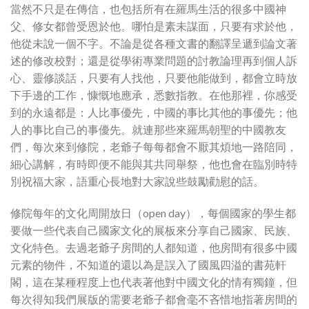
當然不只是在傳信，也包括所有在羅馬生活的很多中國神
父、修女都曾受恩於他。哪怕是素未謀面，只要有求於他，
他從未說一個不字。不論是從各種文書的翻譯呈遞到論文著
述的修改校對；還是從學術專業問題的討教論理再到個人訴
心、靈修談話，只要有人找他，只要他能做到，都會立時放
下手邊的工作，慷慨地應承，悉數指教。在他那裡，你感受
到的永遠都是：人比事優先，中國的事比其他的事優先；他
人的事比自己的事優先。就連那些來羅馬朝聖的中國教友
們，每次來到修院，老爺子每每都會不厭其煩地一路陪同，
細心講解，有時即便不能與其共同舉祭，他也會在臨別時特
別祝福大家，語重心長地對大家說些鼓勵勸慰的話。
修院每年的文化周開放日（open day），每個國家的學生都
要做一些代表自己國家文化的展板來分享自己國家、民族、
文化特色。去過老爺子房間的人都知道，他房間有很多中國
元素的物件，不知道的還以為是誤入了國風四溢的書苑軒
閣，這在某種程度上也代表著他對中國文化的情有獨鐘，但
每次得知我們展版的需要老爺子都會毫不吝惜地指著房間的