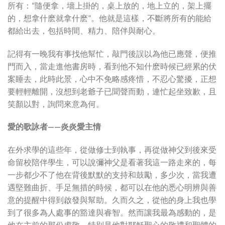
所有：“隨便拿，墻上掛的，桌上放的，地上立的，架上擺
的，想拿什麽就拿什麽”。他就是這樣，不斷將所有的能給
都給出去，包括時間、精力、陪伴與耐心。
記得有一晚我有事找他幫忙，敲門後誤以為他已應聲，便推
門而入，當走進他書房時，看到他不知什麽時候已經累的伏
案睡去，此時此景，心中不免略感疼惜，不忍心驚擾，正想
要輕輕離開，沒想到老爺子已聞聲而動，連忙起坐致歉，且
笑顏以對，詢問來意為何。
愛的歌詠者——炎炎愛主情
在外求學的這些年，從做修士到執事，再從做神父到後來受
命留校陪伴學生，可以說彌神父是看著我這一路走來的，每
一步都少不了他在背後默默的支持和鼓勵，多少次，當我遭
遇堅難曲折、手足無措的時候，都可以在他的悉心明辨與善
意的提醒中得到啟發與幫助。久而久之，從他的身上我也學
到了很多為人處事的豁達與睿智。然而讓我最為感動的，是
他在主前的那份虔敬，特別是他對耶穌聖心的敬禮和聖體的