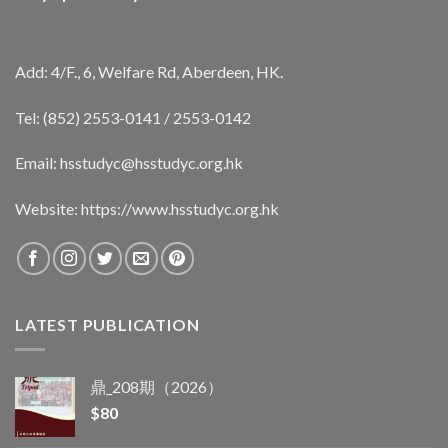
Add: 4/F., 6, Welfare Rd, Aberdeen, HK.
Tel: (852) 2553-0141 / 2553-0142
Email:
hsstudyc@hsstudyc.org.hk
Website:
https://www.hsstudyc.org.hk
LATEST PUBLICATION
鼎_208期（2026）
$
80