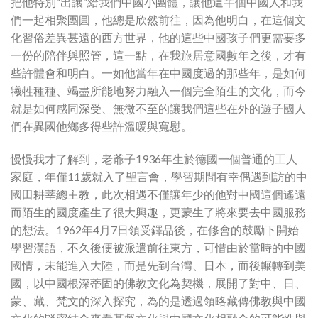
把他特別“出讓”給我們中國小團體，讓他這半個中國人和我
們一起相聚團圓，他總是欣然前往，因為他明白，在這個文
化習俗差異甚遠的西方世界，他的這些中國孩子們更需要多
一份的陪伴與照管，這一點，在我旅居意國數年之後，才有
些許體會和明白。一如他當年在中國度過的那些年，是如何
犧牲種種、竭盡所能地努力融入一個完全陌生的文化，而今
就是如何感同深受、無微不至的讓我們這些在外的遊子國人
們在異國他鄉多得些許溫暖與寬慰。
慢慢我才了解到，老爺子1936年生於德國一個普通的工人
家庭，年僅11歲就入了聖言會，學習期間有幸偶遇到訪的中
國田耕莘總主教，此次相遇不僅讓年少的他對中國這個遙遠
而陌生的國度產生了很大興趣，更蒙生了將來要去中國服務
的想法。1962年4月7日領受鐸品後，在修會的鼓勵下開始
學習漢語，不久後便被派遣前往東方，可惜由於當時的中國
國情，未能進入大陸，而是先到台灣、日本，而後輾轉到美
國，以中國根深蒂固的佛教文化為契機，展開了對中、日、
蒙、藏、梵文的深入探究，為的是透過領略藏傳佛教與中國