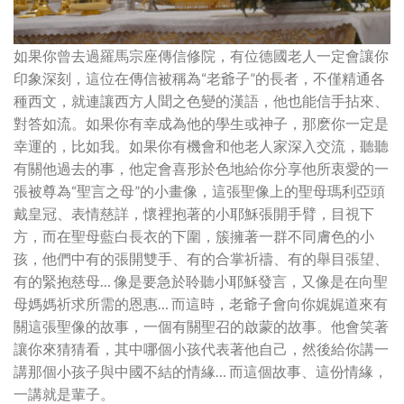
如果你曾去過羅馬宗座傳信修院，有位德國老人一定會讓你
印象深刻，這位在傳信被稱為“老爺子”的長者，不僅精通各
種西文，就連讓西方人聞之色變的漢語，他也能信手拈來、
對答如流。如果你有幸成為他的學生或神子，那麽你一定是
幸運的，比如我。如果你有機會和他老人家深入交流，聽聽
有關他過去的事，他定會喜形於色地給你分享他所衷愛的一
張被尊為“聖言之母”的小畫像，這張聖像上的聖母瑪利亞頭
戴皇冠、表情慈詳，懷裡抱著的小耶穌張開手臂，目視下
方，而在聖母藍白長衣的下圍，簇擁著一群不同膚色的小
孩，他們中有的張開雙手、有的合掌祈禱、有的舉目張望、
有的緊抱慈母… 像是要急於聆聽小耶穌發言，又像是在向聖
母媽媽祈求所需的恩惠… 而這時，老爺子會向你娓娓道來有
關這張聖像的故事，一個有關聖召的啟蒙的故事。他會笑著
讓你來猜猜看，其中哪個小孩代表著他自己，然後給你講一
講那個小孩子與中國不結的情緣… 而這個故事、這份情緣，
一講就是輩子。