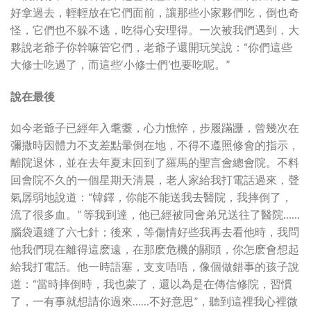
好拿過去，輕輕放在它們面前，讓那些小家夥們吃，倒也奇
怪，它們也不躲不逃，吃得心安理得。一次被我們遇到，大
夥說老爺子你幹嘛管它們，老爺子還開玩笑說：“你們這些
大修士吃過了，而這些‘小修士們’也要吃呢。”
說在最後
如今老爺子已經年入耄耋，心力憔悴，步履蹣跚，曾幾次在
彌撒時因體力不支差點暈倒在地，不得不遵照修會的指示，
離院退休，並在去年夏末回到了羅馬的聖言會總會院。不料
回會院不久的一個星期天清晨，老人家給我打電話過來，聲
氣孱弱地說道：“韓鐸，你能不能送我去醫院，我摔倒了，
流了很多血。” 等我到達，他已經被同會弟兄送往了醫院……
腦袋還縫了六七針；後來，等傷情好些我再去看他時，我問
他我們現在離得這麽遠，在那麽危機的關頭，你怎麽會想起
給我打電話。他一時語塞，支支唔唔，像個做錯事的孩子說
道：“當時摔倒時，我也蒙了，還以為是在傳信修院，習慣
了，一有事就想請你過來……不好意思”，聽到這裡我心裡微