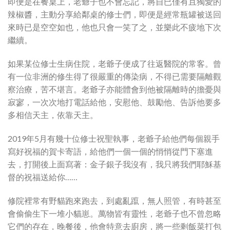
即便是在餐桌上，老爺子也不會忘記，將自已僅有且獨愛的
辣椒醬，主動分享給鄰桌的修士們，即便是經常瓶罐被送回
來時已是空空如也，他也只會一笑了之，並樂此不疲地下次
繼續。
如果某位修士生病住院，老爺子便成了往返醫院的常客。曾
有一位非洲的修生得了很嚴重的傳染病，不得已需要隔離觀
察治療，苦不堪言。老爺子亦能體會到他被隔離時的擔憂與
寂寥，一次次地打電話給他，安慰他、鼓勵他、告訴他要多
多相信天主，依靠天主。
2019年5月有幾十位修士祝聖執事，老爺子給他們每個親手
寫好祝福的賀卡寄語，給他們一個一個的悄悄從門下塞進
去，打開後上面寫著：金子銀子我沒有，我只將我們耶穌基
督的祝福送給你……
修院裡常有野貓跑來跑去，到處亂躥，無人照管，有時甚至
會偷偷生下一堆小貓崽。萬物皆有靈性，老爺子也不曾忽略
它們的存在，晚餐後，他會特意去廚房，將一些剩飯菜打包