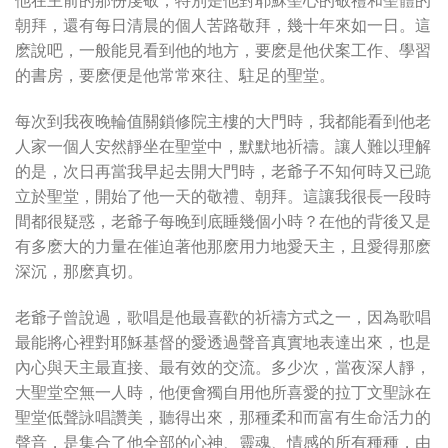
朝拜，還有每日清晨的個人苦路敬拜，幾十年來如一日。這
麽說吧，一般能見看到他的地方，要麽是他伏案工作、學習
的書房，要麽便是他常常來往、駐足的聖堂。
每次到我夜晚輪值關鎖修院主樓的大門時，我都能看到他老
人家一個人安然靜坐在聖堂中，默默地祈禱。讓人難以理解
的是，次日再當我早起去開大門時，老爺子不知何時又已跪
立於聖堂，開始了他一天的敬禮、朝拜。這讓我很長一段時
間都很疑惑，老爺子每晚到底睡幾個小時？在他的背後又是
有多麽大的力量在催迫著他那麽用力地愛天主，且愛得那麽
深沉，那麽真切。
老爺子曾說過，歌唱是他最喜歡的祈禱方式之一，因為歌唱
最能將心裡對耶穌基督的愛透過聲音真實地表達出來，也是
內心與天主最直接、最有效的交流。多少次，當夜深人靜，
大聖堂空無一人時，他便會獨自用他所喜愛的拉丁文聖詠在
聖堂低聲詠唱讚美，聽得出來，那種柔和而富有生命活力的
聲音，是集合了他全部的心神、靈魂、情感的所有種種，由