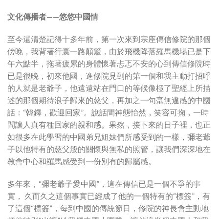
文化傳播者——悠悠中國情
至今還清楚記得十多年前，第一次來到宗座傳信修院的那個
傍晚，我背著行囊一路顛簸，由於飛機降落羅馬機場已是下
午六點半，拖著疲累的身體懷著忐忑不安的心到傳信修院時
已是很晚，初來他國，進修院見到的第一個和我主動打招呼
的人就是老爺子，他遠遠站在門口的等候像極了聖經上所描
述的那個期待浪子歸來的慈父，再加之一句毫無違感的中國
話：“韓鐸，歡迎回家”。說話間神態怡然，笑容可掬，一時
間讓人真有種回家的親和感。果然，接下來的日子裡，也正
如很多在此學習的中國弟兄姐妹們所感受到的一樣，彌老爺
子以他特有的慈父般的關懷與無私的照管，讓我們深深地在
教會中心和羅馬感受到一份別有的歸屬感。
多年來，“彌老爺子愛中國”，這在傳信已是一個不爭的事
實， 久而久之這個事實已經成了他的一個特有的“標簽”，有
了這個“標簽”，每到中國的傳統節日，修院的神長會主動地