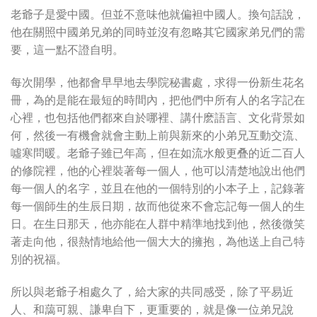
老爺子是愛中國。但並不意味他就偏袒中國人。換句話說，
他在關照中國弟兄弟的同時並沒有忽略其它國家弟兄們的需
要，這一點不證自明。
每次開學，他都會早早地去學院秘書處，求得一份新生花名
冊，為的是能在最短的時間內，把他們中所有人的名字記在
心裡，也包括他們都來自於哪裡、講什麽語言、文化背景如
何，然後一有機會就會主動上前與新來的小弟兄互動交流、
噓寒問暖。老爺子雖已年高，但在如流水般更叠的近二百人
的修院裡，他的心裡裝著每一個人，他可以清楚地說出他們
每一個人的名字，並且在他的一個特別的小本子上，記錄著
每一個師生的生辰日期，故而他從來不會忘記每一個人的生
日。在生日那天，他亦能在人群中精準地找到他，然後微笑
著走向他，很熱情地給他一個大大的擁抱，為他送上自己特
別的祝福。
所以與老爺子相處久了，給大家的共同感受，除了平易近
人、和藹可親、謙卑自下，更重要的，就是像一位弟兄說