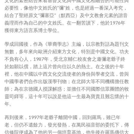
文化的緊密結合來看基督文化與中國文化相融合的可能性與
必要性，像他中文姓氏的“彌”姓，也是經過一番深入考究，
結合了聖經原文“彌塞亞”（默西亞）及中文教會元素的諧音
義理而作為自己的中文姓氏。在一翻苦讀下，他於1976年
獲得東方語言系博士學位。
學成回國後，作為《華裔學志》主編，以宗教對話為題刊文
無數，多年來向歐洲介紹東方文化，特別是中國文化。功夫
不負有心人，1987年，受北京輔仁校友會之邀彌老爺子終
於如願以償，踏上這片曾向往以久的熱土。在之後的十年
裡，他在中國以中西文化交流使者的身份與學者交流，曾與
中國學者們合作出版漢學刊物；在北師大等不同機構擔任教
師；為在京德國人授課解惑；並擔任不同國際信眾團體的牧
靈司鐸等，這十年可以說是他這一生最為寶貴且難忘懷的十
年。
再到後來，1997年老爺子離開中國，回到羅馬，雖已年
老，但仍不遺餘力，發光發熱，在萬民福音部的委托下，傳
信修院便成為了他的另一個培育基地，他先後在羅馬傳信大