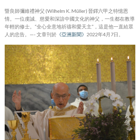
暨良師彌維禮神父 (Wilhelm K. Müller) 晉鐸六甲之特憶恩
情。一位虔誠、慈愛和深諳中國文化的神父，一生都在教導
年輕的修士。“全心全意地祈禱和愛天主”，這是他一直給眾
人的忠告。—- 文章刊於
《亞洲新聞》
2022年4月7日。