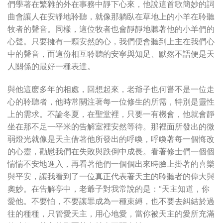
們學著在繁雜的外在事務中靜下心來，他說這首歌簡妙的詞
曲會讓人在安靜地聆聽，就像那躺臥在草地上的小羊在聆聽
牧者的聲音。同樣，這位牧者也會靜靜地聽著他的小羊們的
心聲。只要擁有一顆安然的心，我們便會聽到上主在我們心
中的聲音，而這份相互聆聽的安寧與知足、默然不語便是天
人關係的最好一種表達。
與他這麽多年的相處，回想起來，老爺子也何嘗不是一位走
心的聆聽者，他時常關注著每一位修生的所需，特別是靈性
上的需求。不論冬夏，在聖堂裡，只要一有機會，他就會靜
坐在那不足一平米的告解室裡安然等待。那裡面所發出的微
弱燈光就像是天主借著他所發出的呼喚，呼喚著每一個悔改
的心靈，勸慰我們在失敗與跌倒中成長。看著修士們一個個
惴惴不安地進入，再看著他們一個個出來時臉上掛著的喜樂
與平安，讓我看到了一位真正代表著天主的聆聽者的偉大與
奧妙。在告解亭中，老爺子對我常說的是：“天主知道，你
愛他。不要怕，不要讓罪成為一種束縛，也不要去糾結於過
往的種種，只管愛天主，用心地愛，當你被天主的愛所充滿