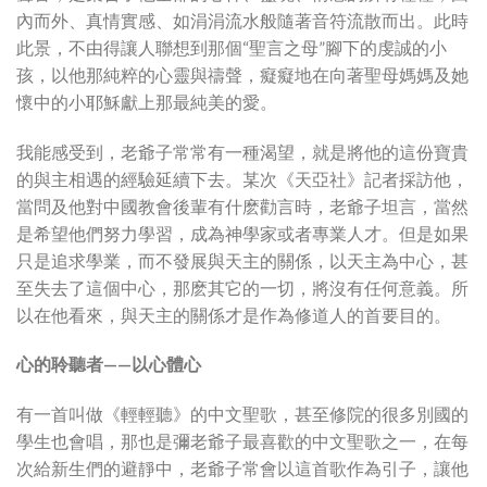
內而外、真情實感、如涓涓流水般隨著音符流散而出。此時
此景，不由得讓人聯想到那個“聖言之母”腳下的虔誠的小
孩，以他那純粹的心靈與禱聲，癡癡地在向著聖母媽媽及她
懷中的小耶穌獻上那最純美的愛。
我能感受到，老爺子常常有一種渴望，就是將他的這份寶貴
的與主相遇的經驗延續下去。某次《天亞社》記者採訪他，
當問及他對中國教會後輩有什麽勸言時，老爺子坦言，當然
是希望他們努力學習，成為神學家或者專業人才。但是如果
只是追求學業，而不發展與天主的關係，以天主為中心，甚
至失去了這個中心，那麽其它的一切，將沒有任何意義。所
以在他看來，與天主的關係才是作為修道人的首要目的。
心的聆聽者——以心體心
有一首叫做《輕輕聽》的中文聖歌，甚至修院的很多別國的
學生也會唱，那也是彌老爺子最喜歡的中文聖歌之一，在每
次給新生們的避靜中，老爺子常會以這首歌作為引子，讓他