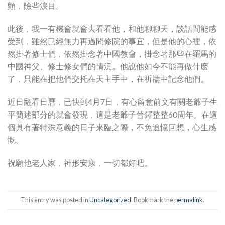
顫，險些淚目。
此後，我一有機會就會去看看他，和他聊聊天，談話間能感
受到，雖然已經無力再過問修院的事宜，但是他的心裡，依
然掛著修士們，依然掛念著中國教會，掛念著那些在羅馬的
中國神父、修士修女們的情況。他說他如今不能再做什麽
了，只能在把他們交托在天主手中，在祈禱中記念他們。
近日翻看日曆，已快到4月7日，有心留意前文有關老爺子生
平簡述部分的就會發現，這是老爺子晉鐸整整60周年。在這
個具有著特殊意義的日子來臨之際，不免追憶回想，心生感
慨。
祝願他老人家，神形安康，一切都好吧。
This entry was posted in
Uncategorized
. Bookmark the
permalink
.