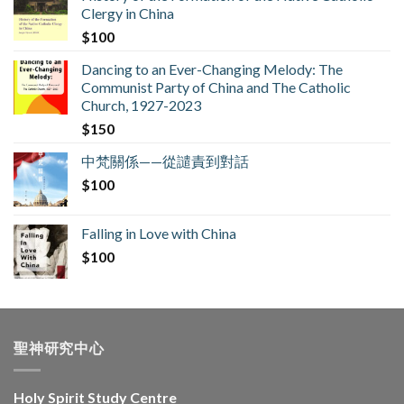
Clergy in China
$
100
Dancing to an Ever-Changing Melody: The
Communist Party of China and The Catholic
Church, 1927-2023
$
150
中梵關係——從譴責到對話
$
100
Falling in Love with China
$
100
聖神研究中心
Holy Spirit Study Centre