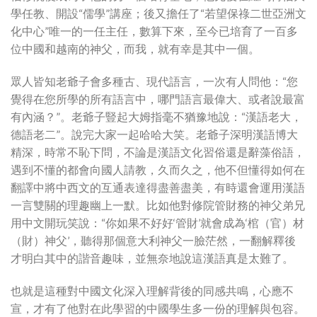
學任教、開設“儒學”講座；後又擔任了“若望保祿二世亞洲文
化中心”唯一的一任主任，數算下來，至今已培育了一百多
位中國和越南的神父，而我，就有幸是其中一個。
眾人皆知老爺子會多種古、現代語言，一次有人問他：“您
覺得在您所學的所有語言中，哪門語言最偉大、或者說最富
有內涵？”。老爺子豎起大姆指毫不猶豫地說：“漢語老大，
德語老二”。說完大家一起哈哈大笑。老爺子深明漢語博大
精深，時常不恥下問，不論是漢語文化習俗還是辭藻俗語，
遇到不懂的都會向國人請教，久而久之，他不但懂得如何在
翻譯中將中西文的互通表達得盡善盡美，有時還會運用漢語
一言雙關的理趣幽上一默。比如他對修院管財務的神父弟兄
用中文開玩笑說：“你如果不好好‘管財’就會成為‘棺（官）材
（財）神父’，聽得那個意大利神父一臉茫然，一翻解釋後
才明白其中的諧音趣味，並無奈地說這漢語真是太難了。
也就是這種對中國文化深入理解背後的同感共鳴，心應不
宣，才有了他對在此學習的中國學生多一份的理解與包容。