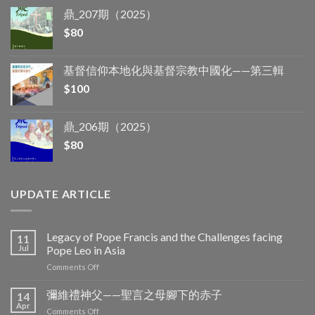
鼎_207期（2025）
$
80
基督信仰本地化與基督宗教中國化——第三輯
$
100
鼎_206期（2025）
$
80
UPDATE ARTICLE
Legacy of Pope Francis and the Challenges facing
11
Jul
Pope Leo in Asia
on
Comments Off
Legacy
of
彌維禮神父——聖言之母腳下的赤子
14
Pope
Apr
on
Comments Off
Francis