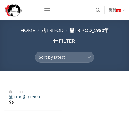
Skip
to
繁體
content
HOME
/
鼎TRIPOD
/
鼎TRIPOD_1983年
FILTER
鼎TRIPOD
鼎_018期（1983）
$
6