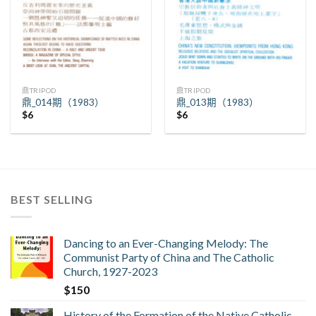
鼎TRIPOD
鼎TRIPOD
鼎_014期（1983）
鼎_013期（1983）
$
6
$
6
BEST SELLING
Dancing to an Ever-Changing Melody: The
Communist Party of China and The Catholic
Church, 1927-2023
$
150
History of the Formation of the Native Catholic