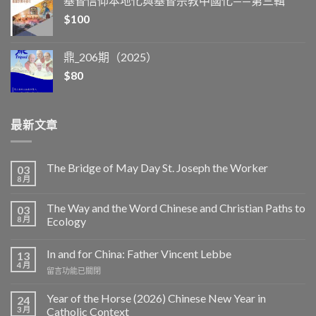
基督信仰本地化與基督宗教中國化——第三輯
$
100
鼎_206期（2025）
$
80
最新文章
The Bridge of May Day St. Joseph the Worker
03
8 月
The Way and the Word Chinese and Christian Paths to
03
8 月
Ecology
In and for China: Father Vincent Lebbe
13
4 月
在
留言功能已關閉
〈In
and
Year of the Horse (2026) Chinese New Year in
24
for
3 月
Catholic Context