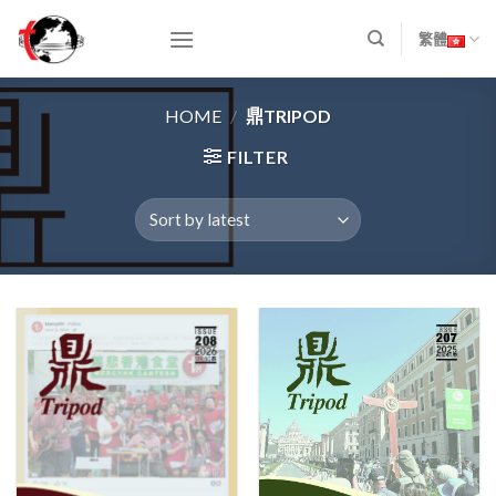
Skip
to
繁體
content
HOME
/
鼎TRIPOD
FILTER