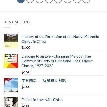
BEST SELLING
History of the Formation of the Native Catholic
Clergy in China
$
100
Dancing to an Ever-Changing Melody: The
Communist Party of China and The Catholic
Church, 1927-2023
$
150
中梵關係——從譴責到對話
$
100
Falling in Love with China
$
100