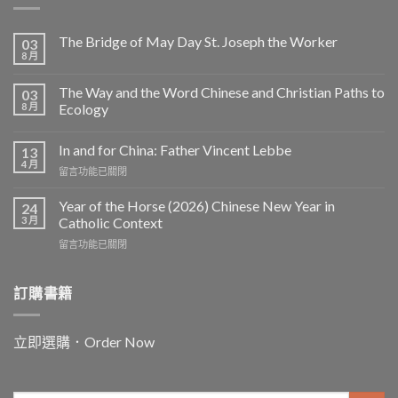
The Bridge of May Day St. Joseph the Worker
03
8 月
The Way and the Word Chinese and Christian Paths to
03
8 月
Ecology
In and for China: Father Vincent Lebbe
13
4 月
在
留言功能已關閉
〈In
and
Year of the Horse (2026) Chinese New Year in
24
for
3 月
Catholic Context
China:
在
留言功能已關閉
Father
〈Year
Vincent
of
Lebbe〉
the
訂購書籍
中
Horse
(2026)
Chinese
立即選購．Order Now
New
Year
in
Catholic