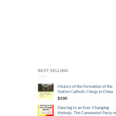
BEST SELLING
History of the Formation of the
Native Catholic Clergy in China
$
100
Dancing to an Ever-Changing
Melody: The Communist Party o