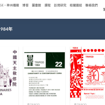
IDGE・神州橋樑
博客
圖書館
課程
訪問研究
相關連結
聯絡我們
1984年
+
+
鼎TRIPOD
鼎TRIPOD