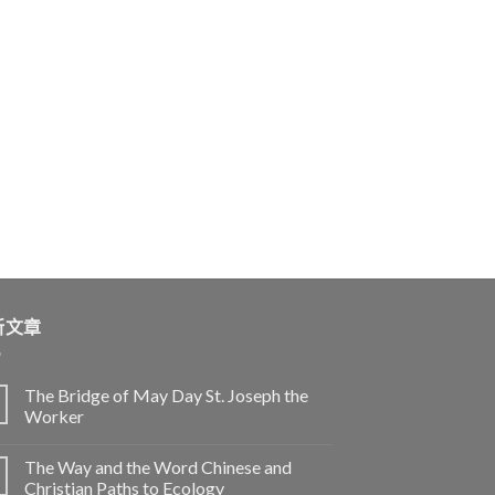
新文章
The Bridge of May Day St. Joseph the
Worker
The Way and the Word Chinese and
Christian Paths to Ecology