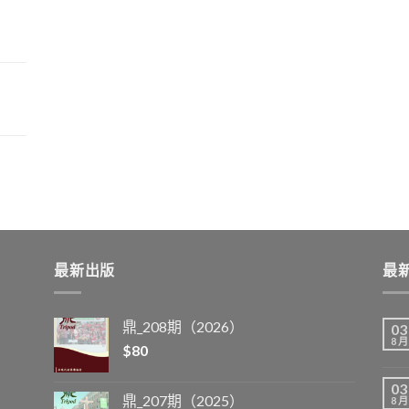
最新出版
最
鼎_208期（2026）
03
8 月
$
80
03
鼎_207期（2025）
8 月