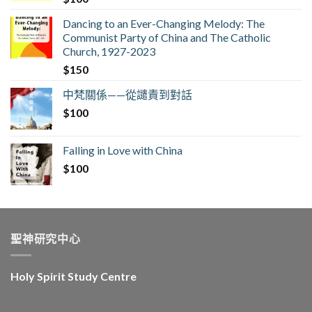
Dancing to an Ever-Changing Melody: The
Communist Party of China and The Catholic
Church, 1927-2023
$
150
中梵關係——從譴責到對話
$
100
Falling in Love with China
$
100
聖神研究中心
Holy Spirit Study Centre