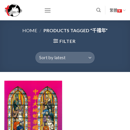
Skip
to
繁體
content
HOME
/
PRODUCTS TAGGED “千禧年”
FILTER