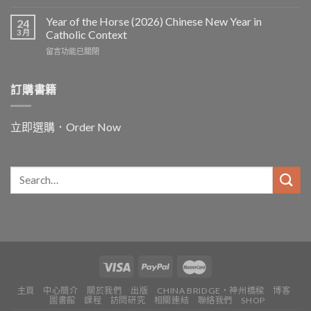
〈In
and
Year of the Horse (2026) Chinese New Year in
24
for
3 月
Catholic Context
China:
在
留言功能已關閉
Father
〈Year
Vincent
of
Lebbe〉
the
訂購書籍
中
Horse
(2026)
Chinese
立即選購．Order Now
New
Year
in
Catholic
Context〉
中
主頁
中心簡介
關於我們
出版
CHINA BRIDGE・神州橋樑
博客
圖書館
課程
訪問研究
相關連結
聯絡我們
SHOP