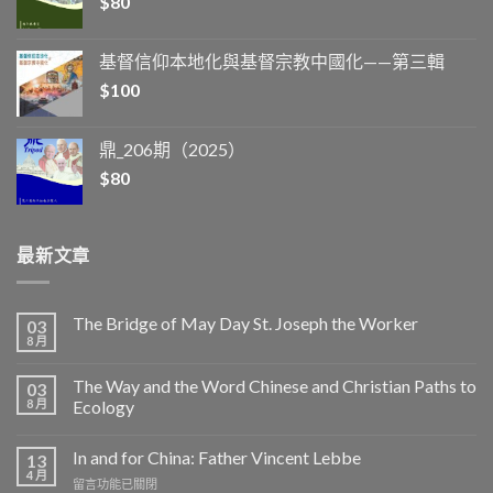
$
80
基督信仰本地化與基督宗教中國化——第三輯
$
100
鼎_206期（2025）
$
80
最新文章
The Bridge of May Day St. Joseph the Worker
03
8 月
The Way and the Word Chinese and Christian Paths to
03
8 月
Ecology
In and for China: Father Vincent Lebbe
13
4 月
在
留言功能已關閉