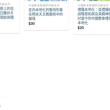
究報系列
中國教會專題研究報系列
中國教會專題研究報系列
高原上的信
禮儀本地化：從禮儀
走向本地化的聖母形象
今日鹽井天
訓導原則與及其精神
在明末天主教藝術中的
的現狀與簡
討當今的中國教會禮
展現
本地化
$
30
$
20
f