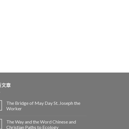
新文章
The Bridge of May Day St. Joseph the
Worker
The Way and the Word Chinese and
Christian Paths to Ecology