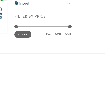
鼎Tripod
的
探
FILTER BY PRICE
儀
Price:
$20
—
$50
FILTER