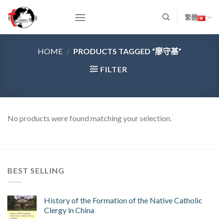
Skip
to
繁體
content
HOME
/
PRODUCTS TAGGED “廖守基”
FILTER
No products were found matching your selection.
BEST SELLING
History of the Formation of the Native Catholic
Clergy in China