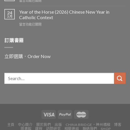
在
留言功能已關閉
〈In
and
Year of the Horse (2026) Chinese New Year in
24
for
3 月
Catholic Context
China:
在
留言功能已關閉
Father
〈Year
Vincent
of
Lebbe〉
the
訂購書籍
中
Horse
(2026)
Chinese
立即選購．Order Now
New
Year
in
Catholic
Context〉
中
主頁
中心簡介
關於我們
出版
CHINA BRIDGE・神州橋樑
博客
圖書館
課程
訪問研究
相關連結
聯絡我們
SHOP