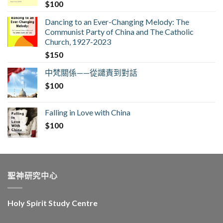
$
100
Dancing to an Ever-Changing Melody: The
Communist Party of China and The Catholic
Church, 1927-2023
$
150
中梵關係——從譴責到對話
$
100
Falling in Love with China
$
100
聖神研究中心
Holy Spirit Study Centre