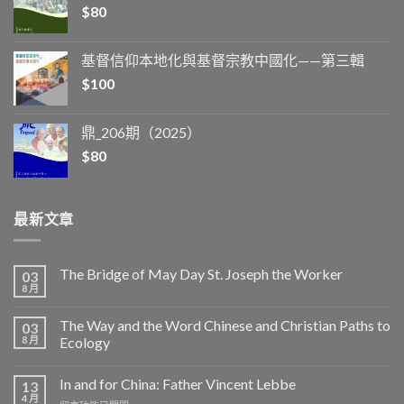
$
80
基督信仰本地化與基督宗教中國化——第三輯
$
100
鼎_206期（2025）
$
80
最新文章
The Bridge of May Day St. Joseph the Worker
03
8 月
The Way and the Word Chinese and Christian Paths to
03
8 月
Ecology
In and for China: Father Vincent Lebbe
13
4 月