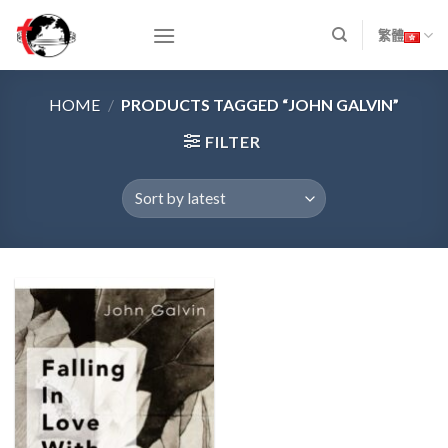
Skip
to
繁體
content
HOME
/
PRODUCTS TAGGED “JOHN GALVIN”
FILTER