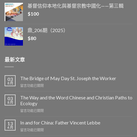
基督信仰本地化與基督宗教中國化——第三輯
$
100
鼎_206期（2025）
$
80
最新文章
The Bridge of May Day St. Joseph the Worker
03
8 月
在
留言功能已關閉
〈The
Bridge
The Way and the Word Chinese and Christian Paths to
03
of
8 月
Ecology
May
在
留言功能已關閉
Day
〈The
St.
Way
Joseph
In and for China: Father Vincent Lebbe
13
and
the
4 月
在
留言功能已關閉
the
Worker〉
〈In
Word