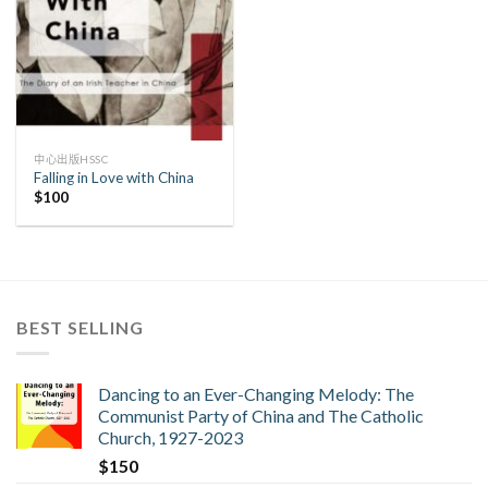
中心出版HSSC
Falling in Love with China
$
100
BEST SELLING
Dancing to an Ever-Changing Melody: The
Communist Party of China and The Catholic
Church, 1927-2023
$
150