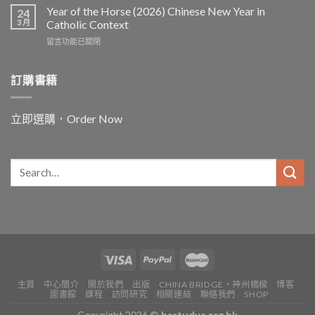
中
and
Year of the Horse (2026) Chinese New Year in
Chinese
24
for
3 月
and
Catholic Context
China:
Christian
在
留言功能已關閉
Father
Paths
〈Year
Vincent
to
of
Lebbe〉
Ecology〉
the
訂購書籍
中
中
Horse
(2026)
Chinese
立即選購．Order Now
New
Year
in
Catholic
Context〉
中
主頁
中心簡介
關於我們
出版
CHINA BRIDGE・神州橋樑
博客
圖書館
課程
訪問研究
相關連結
聯絡我們
SHOP