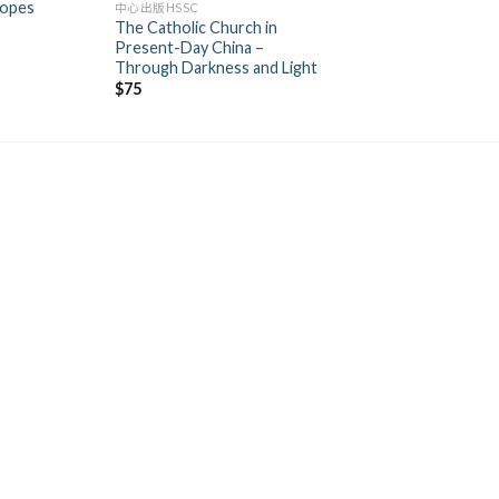
Hopes
中心出版HSSC
The Catholic Church in
Present-Day China –
Through Darkness and Light
$
75