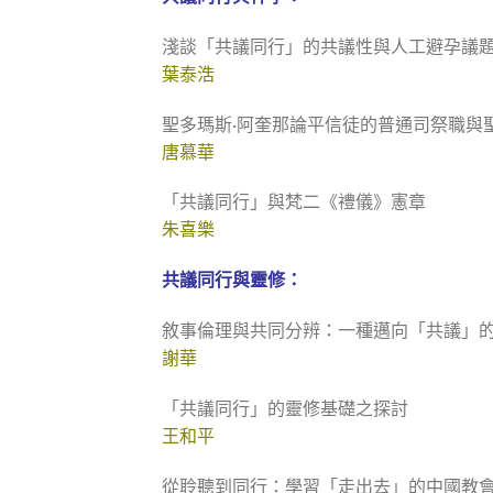
淺談「共議同行」的共議性與人工避孕議
葉泰浩
聖多瑪斯·阿奎那論平信徒的普通司祭職與
唐慕華
「共議同行」與梵二《禮儀》憲章
朱喜樂
共議同行與靈修：
敘事倫理與共同分辨：一種邁向「共議」
謝華
「共議同行」的靈修基礎之探討
王和平
從聆聽到同行：學習「走出去」的中國教