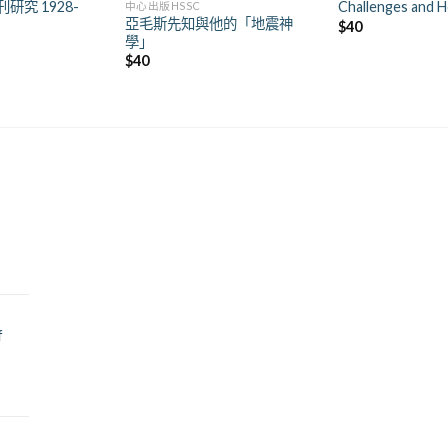
研究 1928-
Challenges and 
中心出版HSSC
亞毛斯先知與他的「地震神
$
40
學」
$
40
f