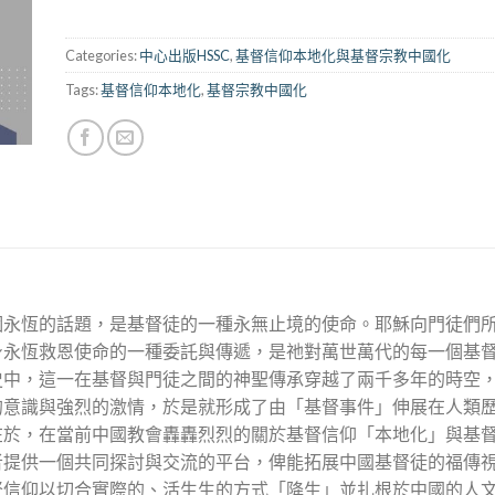
Categories:
中心出版HSSC
,
基督信仰本地化與基督宗教中國化
Tags:
基督信仰本地化
,
基督宗教中國化
個永恆的話題，是基督徒的一種永無止境的使命。耶穌向門徒們
對自身永恆救恩使命的一種委託與傳遞，是祂對萬世萬代的每一個
史中，這一在基督與門徒之間的神聖傳承穿越了兩千多年的時空
的意識與強烈的激情，於是就形成了由「基督事件」伸展在人類
在於，在當前中國教會轟轟烈烈的關於基督信仰「本地化」與基
者提供一個共同探討與交流的平台，俾能拓展中國基督徒的福傳
督信仰以切合實際的、活生生的方式「降生」並扎根於中國的人