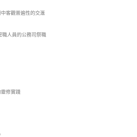
題中客觀普遍性的交滙
聖職人員的公務司祭職
的靈修實踐
會