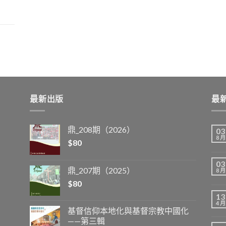
最新出版
最
鼎_208期（2026）
03
8 月
$
80
03
鼎_207期（2025）
8 月
$
80
13
4 月
基督信仰本地化與基督宗教中國化
——第三輯