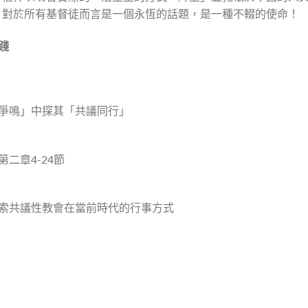
」對於所有基督徒而言是一個永恆的話題，是一種不輟的使命！
踐
爭鳴」中探其「共議同行」
二章4-24節
索共議性教會在當前時代的行事方式