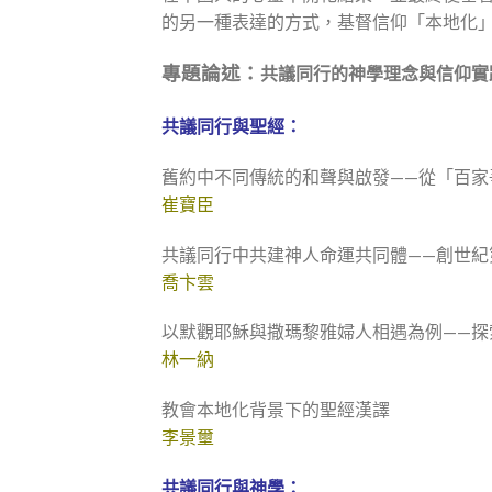
的另一種表達的方式，基督信仰「本地化
專題論述：
共議同行的神學理念與信仰實
共議同行與聖經：
舊約中不同傳統的和聲與啟發——從「百家
崔寶臣
共議同行中共建神人命運共同體——創世紀第
喬卞雲
以默觀耶穌與撒瑪黎雅婦人相遇為例——探
林一納
教會本地化背景下的聖經漢譯
李景壐
共議同行與神學：