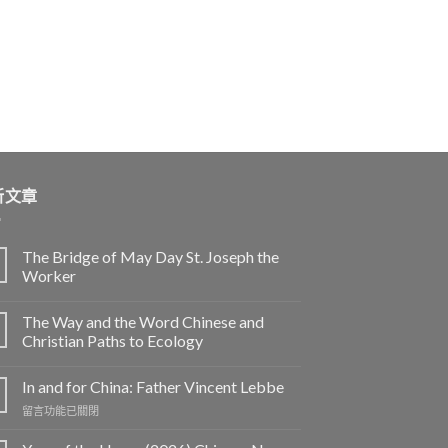
新文章
The Bridge of May Day St. Joseph the
Worker
The Way and the Word Chinese and
Christian Paths to Ecology
In and for China: Father Vincent Lebbe
在
留言功能已關閉
〈In
and