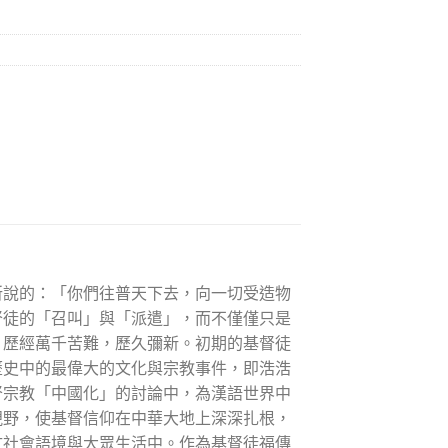
所說的：「你們往普天下去，向一切受造物
基督徒的「召叫」與「派遣」，而不僅僅只是
，歷經萬千苦難，歷久彌新。初期的基督徒
歷史中的最偉大的文化與宗教事件，即浩浩
督宗教「中國化」的討論中，為漢語世界中
視野，使基督信仰在中華大地上深深扎根，
文社會語境與大眾生活中。作為基督徒福傳