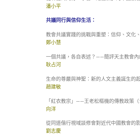
潘小平
共議同行與信仰生活：
教會共議實踐的挑戰與重塑：信仰、文化
鄭小慧
一個共議，各自表述？——簡評天主教會內
耿占河
生命的尊嚴與神聖：新的人文主義誕生的
趙建敏
「紅衣教宗」——王老松樞機的傳教政策（191
向洋
從同道偕行視域談修會對近代中國教會的
劉志慶