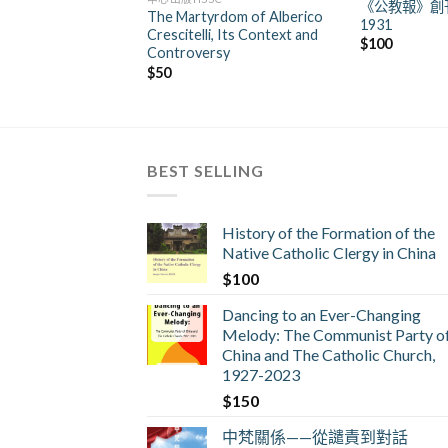
《公教報》創刊
The Martyrdom of Alberico
1931
Crescitelli, Its Context and
$
100
Controversy
$
50
BEST SELLING
History of the Formation of the
Native Catholic Clergy in China
$
100
Dancing to an Ever-Changing
Melody: The Communist Party o
China and The Catholic Church,
1927-2023
$
150
中梵關係——從譴責到對話