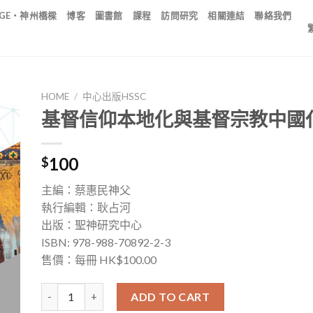
IDGE・神州橋樑
博客
圖書館
課程
訪問研究
相關連結
聯絡我們
HOME
/
中心出版HSSC
基督信仰本地化與基督宗教中國
100
$
主編：蔡惠民神父
執行編輯：耿占河
出版：聖神研究中心
ISBN: 978-988-70892-2-3
售價：每冊 HK$100.00
基督信仰本地化與基督宗教中國化——第三輯 quantity
ADD TO CART