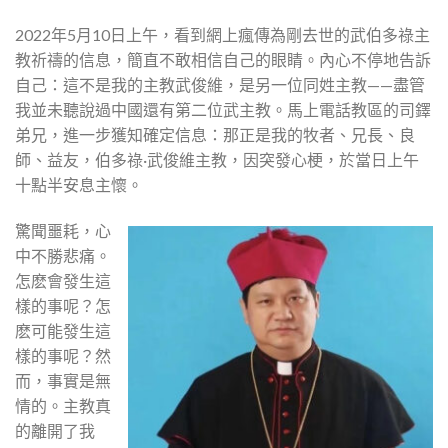
2022年5月10日上午，看到網上瘋傳為剛去世的武伯多祿主
教祈禱的信息，簡直不敢相信自己的眼睛。內心不停地告訴
自己：這不是我的主教武俊維，是另一位同姓主教——盡管
我並未聽說過中國還有第二位武主教。馬上電話教區的司鐸
弟兄，進一步獲知確定信息：那正是我的牧者、兄長、良
師、益友，伯多祿·武俊維主教，因突發心梗，於當日上午
十點半安息主懷。
驚聞噩耗，心
中不勝悲痛。
怎麽會發生這
樣的事呢？怎
麽可能發生這
樣的事呢？然
而，事實是無
情的。主教真
的離開了我