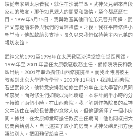
姨從老家到太原看我，就住在沙溝堂區。武神父見到來自段
家莊的教友，那份如見親人的關愛和熱情，至今都歷歷在
目。1996年5月15日，我與教區其他四位弟兄晉升司鐸，武
神父應邀前來參與我們的晉鐸禮儀。之後，我在平陸修建小
聖堂時，他獻款給與支持。長久以來我們保持著主內兄弟的
親切友誼。
武神父於1991至1996年在太原教區沙溝堂擔任堂區司鐸，
1996年至 2001 年曾任太原教區教務主任、備修院院長和教
區出納，2001年奉命擔任山西修院院長。而我此時則被主
教派到北京大學進修學習。2003年11月初，我到山西修院
看望武神父，他特意安排我給修生們分享在北大學習的見聞
和感受，面對修生們如饑似渴地聆聽，本來計劃半小時的分
享持續了兩個小時。在山西修院，我了解到作為院長的武神
父本該住在前院長曾居的寬敞大房，但他卻選擇了一個小房
間。據說，在太原總堂時擔任教務主任期間，他也同樣把大
房間留給別人，自己選擇了較小的房間。武神父總是把方便
讓給別人，把困難留給自己。