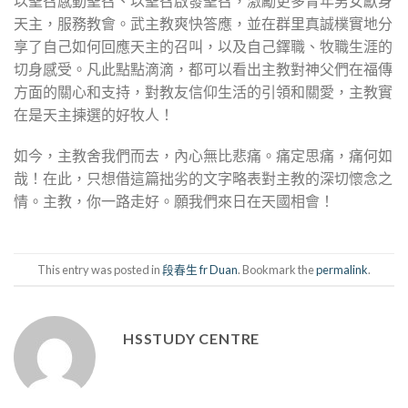
以聖召感動聖召、以聖召啟發聖召，激勵更多青年男女獻身
天主，服務教會。武主教爽快答應，並在群里真誠樸實地分
享了自己如何回應天主的召叫，以及自己鐸職、牧職生涯的
切身感受。凡此點點滴滴，都可以看出主教對神父們在福傳
方面的關心和支持，對教友信仰生活的引領和關愛，主教實
在是天主揀選的好牧人！
如今，主教舍我們而去，內心無比悲痛。痛定思痛，痛何如
哉！在此，只想借這篇拙劣的文字略表對主教的深切懷念之
情。主教，你一路走好。願我們來日在天國相會！
This entry was posted in
段春生 fr Duan
. Bookmark the
permalink
.
HSSTUDY CENTRE