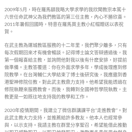
2009年5月，時在羅馬額我略大學求學的我欣聞教宗本篤十
六世任命武神父為我們教區的第三任主教，內心不勝欣喜。
2011年暑假回國時，特意在羅馬買主教小紅帽贈送以表祝
賀。
在武主教為運城教區服務的十二年里，我們聚少離多，只有
每次假期回來才有機會暢談。記得博士論文答辯通過後，我
第一個報喜給主教，並詢問他對我以後有什麽安排，好提前
做準備。主教答覆道：你在外面求學多年，學成後理應到修
院教學。在台灣輔仁大學結束了博士後研究後，我應邀到香
港聖神修院任教，對此武主教鼎力支持。他希望我能透過在
修院執鞭來服務教會。而後，我轉到全國神哲學院執教，主
教更是一如既往地支持我的教學和工作。
2020年疫情期間，我建立了微信群講課平台“走進教會”。對
此武主教大力支持，並推薦給許多教友。他本人也經常參
與，以示支持。我請主教在群里分享聖召，希望能借此推動