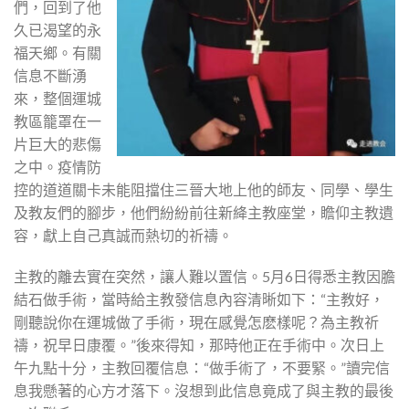
們，回到了他
久已渴望的永
福天鄉。有關
信息不斷湧
來，整個運城
教區籠罩在一
片巨大的悲傷
之中。疫情防
控的道道關卡未能阻擋住三晉大地上他的師友、同學、學生
及教友們的腳步，他們紛紛前往新絳主教座堂，瞻仰主教遺
容，獻上自己真誠而熱切的祈禱。
主教的離去實在突然，讓人難以置信。5月6日得悉主教因膽
結石做手術，當時給主教發信息內容清晰如下：“主教好，
剛聽說你在運城做了手術，現在感覺怎麽樣呢？為主教祈
禱，祝早日康覆。”後來得知，那時他正在手術中。次日上
午九點十分，主教回覆信息：“做手術了，不要緊。”讀完信
息我懸著的心方才落下。沒想到此信息竟成了與主教的最後