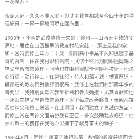
一次聯系。
夜深人靜，久久不能入眠，與武主教自相識至今四十年的種
種場景，一幕一幕地閃現在腦海里。
1983年，年輕的武俊維修士來到了絳州——山西天主教的發
源地，居住在山西最早的教友村段家莊——那正是我的家
鄉。當時武修士年方二十歲，剛剛高中畢業不久即追隨了基
督的召叫，住在我村眼科醫院。武修士在此期間跟隨閆錫之
神父學習教會道理，同時也在眼科醫院學習眼科技術。他熱
心祈禱，勤行神工，任勞任怨，待人和藹可親、樸實厚道，
段家莊的教友們對他評價很高。武修士在我們村那兩年多的
時間里，我特別喜歡去教堂祈禱和參與彌撒，尤其喜歡和他
一起跟閆神父學習教會道理。家里每次改善夥食，母親都讓
我給神父和修士送飯。在此期間，我們建立了真誠的友誼。
武修士常在閆神父面前說我有聖召，多次鼓勵我去修道。他
熱心敬主的榜樣在我的心里播下了獻身事主的種子。
1985年8月，武修士離開了他視為第二故鄉的段家莊返回太