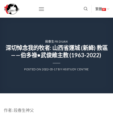
Skip
to
繁體
content
段春生 FR DUAN
深切悼念我的牧者: 山西省運城 (新絳) 教區
——伯多祿•武俊維主教 (1963-2022)
POSTED ON
2022-05-17
BY
HSSTUDY CENTRE
作者: 段春生神父