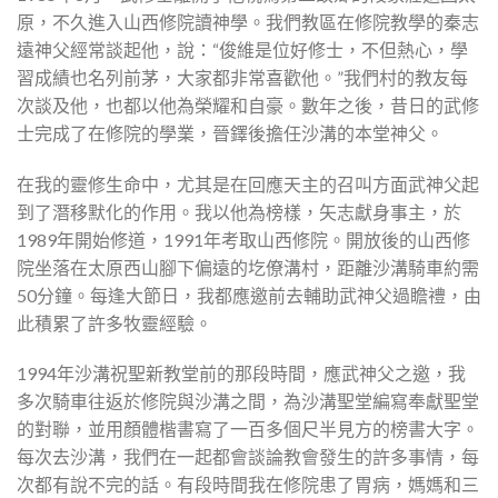
原，不久進入山西修院讀神學。我們教區在修院教學的秦志
遠神父經常談起他，說：“俊維是位好修士，不但熱心，學
習成績也名列前茅，大家都非常喜歡他。”我們村的教友每
次談及他，也都以他為榮耀和自豪。數年之後，昔日的武修
士完成了在修院的學業，晉鐸後擔任沙溝的本堂神父。
在我的靈修生命中，尤其是在回應天主的召叫方面武神父起
到了潛移默化的作用。我以他為榜樣，矢志獻身事主，於
1989年開始修道，1991年考取山西修院。開放後的山西修
院坐落在太原西山腳下偏遠的圪僚溝村，距離沙溝騎車約需
50分鐘。每逢大節日，我都應邀前去輔助武神父過瞻禮，由
此積累了許多牧靈經驗。
1994年沙溝祝聖新教堂前的那段時間，應武神父之邀，我
多次騎車往返於修院與沙溝之間，為沙溝聖堂編寫奉獻聖堂
的對聯，並用顏體楷書寫了一百多個尺半見方的榜書大字。
每次去沙溝，我們在一起都會談論教會發生的許多事情，每
次都有說不完的話。有段時間我在修院患了胃病，媽媽和三