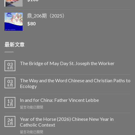
鼎_206期（2025）
$
80
最新文章
The Bridge of May Day St. Joseph the Worker
03
8 月
The Way and the Word Chinese and Christian Paths to
03
8 月
Ecology
In and for China: Father Vincent Lebbe
13
4 月
在
留言功能已關閉
〈In
and
Year of the Horse (2026) Chinese New Year in
24
for
3 月
Catholic Context
China:
在
留言功能已關閉
Father