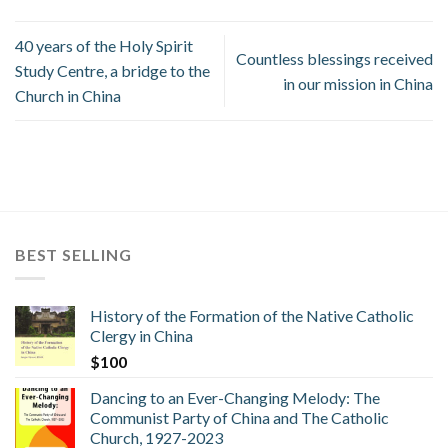
40 years of the Holy Spirit
Countless blessings received
Study Centre, a bridge to the
in our mission in China
Church in China
BEST SELLING
History of the Formation of the Native Catholic
Clergy in China
$
100
Dancing to an Ever-Changing Melody: The
Communist Party of China and The Catholic
Church, 1927-2023