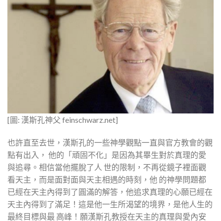
[圖: 漢斯孔神父 feinschwarz.net]
也許直至去世，漢斯孔的一些神學觀點一直與官方教會的觀
點有出入， 他的「頑固不化」是因為其畢生對於真理的愛
與追尋。相信當他擺脫了人 世的限制，不再從鏡子裡面觀
看天主，而是面對面與天主相遇的時刻，他 的神學問題都
已經在天主內得到了圓滿的解答，他追求真理的心願已經在
天主內得到了滿足！這是他一生所渴望的境界，是他人生的
最終目標與最 高峰！願漢斯孔教授在天主的真理與愛內安