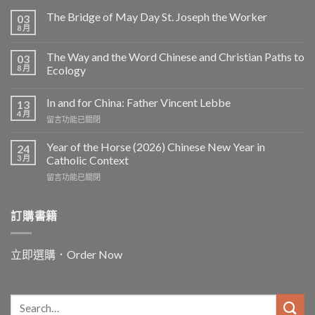
The Bridge of May Day St. Joseph the Worker
03
8 月
The Way and the Word Chinese and Christian Paths to
03
8 月
Ecology
In and for China: Father Vincent Lebbe
13
4 月
在
留言功能已關閉
〈In
and
Year of the Horse (2026) Chinese New Year in
24
for
3 月
Catholic Context
China:
在
留言功能已關閉
Father
〈Year
Vincent
of
Lebbe〉
the
訂購書籍
中
Horse
(2026)
Chinese
立即選購．Order Now
New
Year
in
Catholic
Context〉