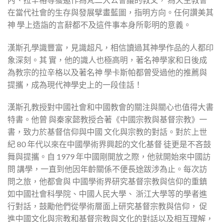
在當代社會的生存與發展擘畫藍圖，指明方向。任何讚美其
神 學上造詣的言辭都不及這件事本身所彰明的意義。
漢斯孔學識豐富，見識超凡，相信讀過其神學作品的人都印
象深刻。其 實，他的識人也極高明，著名神學家和日後成
為教宗的拉辛格以及著名神 學卡斯帕都曾受過他的推薦與
提攜，成為現代神學史上的一段佳話！
漢斯孔教授對中國社會和中國教會的關注與關心也值得大書
特書。他曾 與秦家懿教授合著《中國宗教與基督宗教》一
書，致力於基督信仰與中國 文化與宗教的對話。對於上世
紀 80 年代以來在中國學術界興起的文化基督 徒更是不吝鼓
舞與提攜。自 1979 年中國剛開放之際，他就開始來中國訪
問 講學，一直到他因年齡關係不便長途跋涉為止。每次訪
問之旅，他都會與 中國學術界研究基督宗教與信仰的重鎮
如中國社會科學院、中國人民大學、 浙江大學等的學者進
行對話，鼓勵他們從學術層面上研究基督宗教與信仰， 促
進中國文化與宗教和基督宗教與文化的對話以及相互理解，