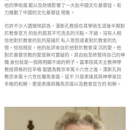
他的學術風 範以及熱情影響了一大批中國文化基督徒，有
力推動了中國的文化基督徒 現象。
也許不少人遺憾地認為，漢斯孔教授在其學術生涯後半期對
於教會官方 的批判是其不可洗去的污點。不過，沒有人相
信他對於教會的批判是緣於 私人恩怨或者對於教會的仇
恨。恰恰相反，他的批評來自於他對於教會深 沉的愛。他
對於基督宗教的愛是無可置疑的，其自始至終堅持自己的神
職 身份就是一個再明顯不過的例子。當革除其天主教神學
教授資格的拉辛格 當選為教宗本篤十六世之後，漢斯孔與
教宗本篤十六世在羅馬會面，這不 只是表達其與神學家拉
辛格的和解，更是表達與羅馬宗座以及教會官方的 和解。