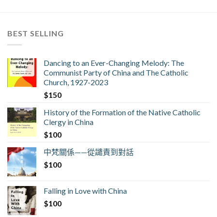
BEST SELLING
Dancing to an Ever-Changing Melody: The
Communist Party of China and The Catholic
Church, 1927-2023
$
150
History of the Formation of the Native Catholic
Clergy in China
$
100
中梵關係——從譴責到對話
$
100
Falling in Love with China
$
100