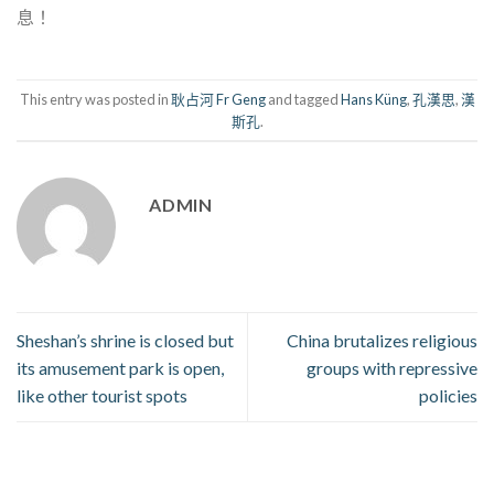
息！
This entry was posted in
耿占河 Fr Geng
and tagged
Hans Küng
,
孔漢思
,
漢
斯孔
.
ADMIN
Sheshan’s shrine is closed but
China brutalizes religious
its amusement park is open,
groups with repressive
like other tourist spots
policies