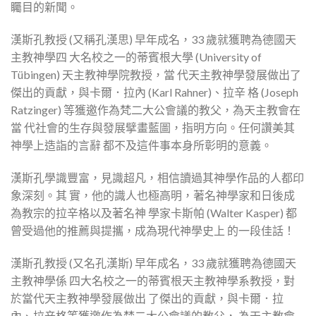
矚目的新聞。
漢斯孔教授 (又稱孔漢思) 早年成名，33 歲就獲聘為德國天
主教神學四 大名校之一的蒂賓根大學 (University of
Tübingen) 天主教神學院教授，當 代天主教神學發展做出了
傑出的貢獻，與卡爾．拉內 (Karl Rahner)、拉辛 格 (Joseph
Ratzinger) 等獲邀作為梵二大公會議的教父，為天主教會在
當 代社會的生存與發展擘畫藍圖，指明方向。任何讚美其
神學上造詣的言辭 都不及這件事本身所彰明的意義。
漢斯孔學識豐富，見識超凡，相信讀過其神學作品的人都印
象深刻。其 實，他的識人也極高明，著名神學家和日後成
為教宗的拉辛格以及著名神 學家卡斯帕 (Walter Kasper) 都
曾受過他的推薦與提攜，成為現代神學史上 的一段佳話！
漢斯孔教授 (又名孔漢斯) 早年成名，33 歲就獲聘為德國天
主教神學係 四大名校之一的蒂賓根天主教神學系教授，對
於當代天主教神學發展做出 了傑出的貢獻，與卡爾．拉
內、拉辛格等獲邀作為梵二大公會議的教父， 為天主教會