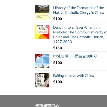
History of the Formation of the
Native Catholic Clergy in China
$
100
Dancing to an Ever-Changing
Melody: The Communist Party o
China and The Catholic Church,
1927-2023
$
150
中梵關係——從譴責到對話
$
100
Falling in Love with China
$
100
聖神研究中心