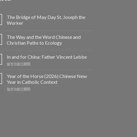
The Bridge of May Day St. Joseph the
Worker
The Way and the Word Chinese and
Christian Paths to Ecology
In and for China: Father Vincent Lebbe
在
留言功能已關閉
〈In
and
Year of the Horse (2026) Chinese New
for
Year in Catholic Context
China:
在
留言功能已關閉
Father
〈Year
Vincent
of
Lebbe〉
the
中
Horse
(2026)
Chinese
New
Year
in