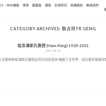
IDGE・神州橋樑
博客
圖書館
課程
訪問研究
相關連結
聯絡我們
CATEGORY ARCHIVES:
耿占河 FR GENG
追念漢斯孔教授 (Hans Küng) 1928-2021
2021-04-12
世界著名天主教神學家漢斯孔教授去世的消息很快 傳遍了全世界，成为普世基督宗教神