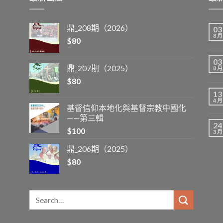
鼎_208期（2026）
03
8 月
$
80
03
鼎_207期（2025）
8 月
$
80
13
4 月
基督信仰本地化與基督宗教中國化
——第三輯
24
$
100
3 月
鼎_206期（2025）
$
80