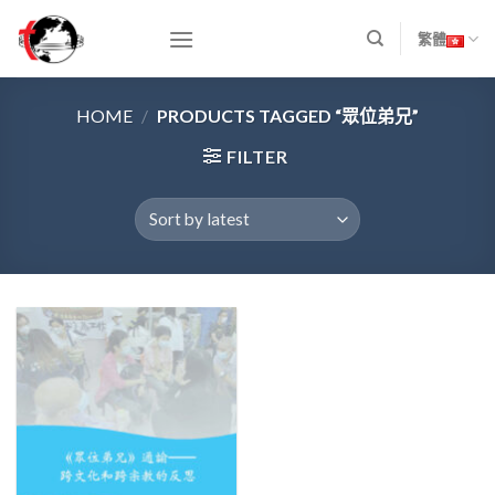
Skip
to
繁體
content
HOME
/
PRODUCTS TAGGED “眾位弟兄”
FILTER