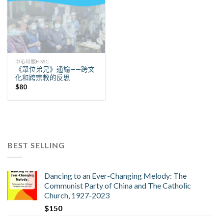
中心出版HSSC
《眾位弟兄》通諭——跨文
化和跨宗教的反思
$
80
BEST SELLING
Dancing to an Ever-Changing Melody: The
Communist Party of China and The Catholic
Church, 1927-2023
$
150