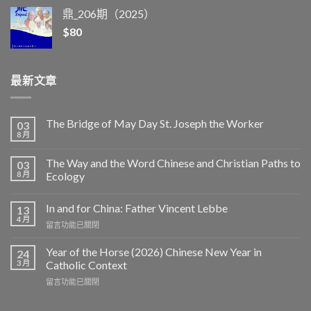
鼎_206期（2025）
$
80
最新文章
The Bridge of May Day St. Joseph the Worker
03
8 月
The Way and the Word Chinese and Christian Paths to
03
8 月
Ecology
In and for China: Father Vincent Lebbe
13
4 月
在
留言功能已關閉
〈In
and
Year of the Horse (2026) Chinese New Year in
24
for
3 月
Catholic Context
China:
在
留言功能已關閉
Father
〈Year
Vincent
of
Lebbe〉