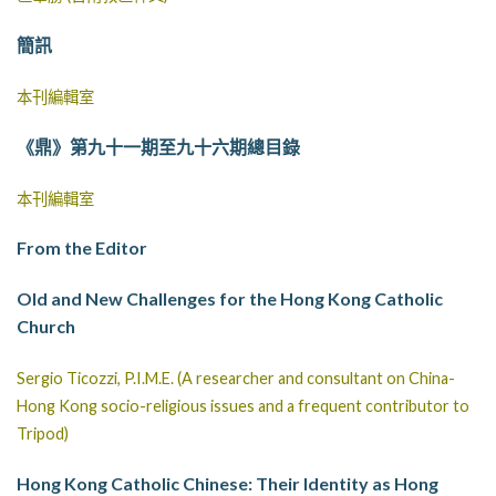
簡訊
本刊編輯室
《鼎》第九十一期至九十六期總目錄
本刊編輯室
From the Editor
Old and New Challenges for the Hong Kong Catholic
Church
Sergio Ticozzi, P.I.M.E. (A researcher and consultant on China-
Hong Kong socio-religious issues and a frequent contributor to
Tripod)
Hong Kong Catholic Chinese: Their Identity as Hong