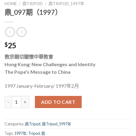
HOME
/
鼎TRIPOD
/
鼎TRIPOD_1997年
鼎_097期（1997）
25
$
教宗親切關懷中華教會
Hong Kong: New Challenges and Identity
The Pope’s Message to China
1997 January-February/ 1997年2月
鼎_097期（1997） quantity
ADD TO CART
Categories:
鼎Tripod
,
鼎Tripod_1997年
Tags:
1997年
,
Tripod
,
鼎