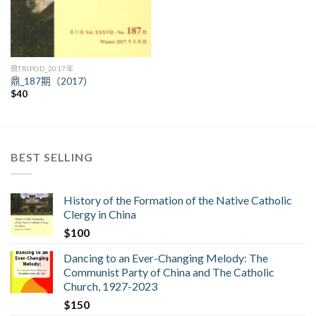
鼎TRIPOD_2017年
鼎_187期（2017）
$
40
BEST SELLING
History of the Formation of the Native Catholic
Clergy in China
$
100
Dancing to an Ever-Changing Melody: The
Communist Party of China and The Catholic
Church, 1927-2023
$
150