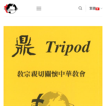
Skip
to
繁體
content