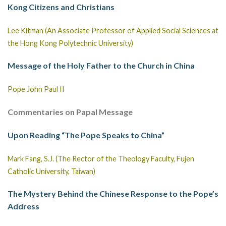
Kong Citizens and Christians
Lee Kitman (An Associate Professor of Applied Social Sciences at
the Hong Kong Polytechnic University)
Message of the Holy Father to the Church in China
Pope John Paul II
Commentaries on Papal Message
Upon Reading “The Pope Speaks to China”
Mark Fang, S.J. (The Rector of the Theology Faculty, Fujen
Catholic University, Taiwan)
The Mystery Behind the Chinese Response to the Pope’s
Address