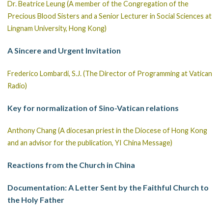
Dr. Beatrice Leung (A member of the Congregation of the
Precious Blood Sisters and a Senior Lecturer in Social Sciences at
Lingnam University, Hong Kong)
A Sincere and Urgent Invitation
Frederico Lombardi, S.J. (The Director of Programming at Vatican
Radio)
Key for normalization of Sino-Vatican relations
Anthony Chang (A diocesan priest in the Diocese of Hong Kong
and an advisor for the publication, YI China Message)
Reactions from the Church in China
Documentation: A Letter Sent by the Faithful Church to
the Holy Father