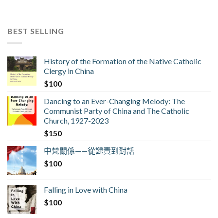
BEST SELLING
History of the Formation of the Native Catholic
Clergy in China
$
100
Dancing to an Ever-Changing Melody: The
Communist Party of China and The Catholic
Church, 1927-2023
$
150
中梵關係——從譴責到對話
$
100
Falling in Love with China
$
100