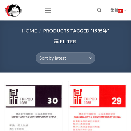
Skip
to
繁體
content
HOME
/
PRODUCTS TAGGED “1985年”
FILTER