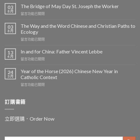
The Bridge of May Day St. Joseph the Worker
03
8 月
在
留言功能已關閉
〈The
Bridge
The Way and the Word Chinese and Christian Paths to
03
of
8 月
Ecology
May
在
留言功能已關閉
Day
〈The
St.
Way
Joseph
In and for China: Father Vincent Lebbe
13
and
the
4 月
在
留言功能已關閉
the
Worker〉
〈In
Word
中
and
Year of the Horse (2026) Chinese New Year in
Chinese
24
for
3 月
and
Catholic Context
China:
Christian
在
留言功能已關閉
Father
Paths
〈Year
Vincent
to
of
Lebbe〉
Ecology〉
the
訂購書籍
中
中
Horse
(2026)
Chinese
立即選購．Order Now
New
Year
in
Catholic