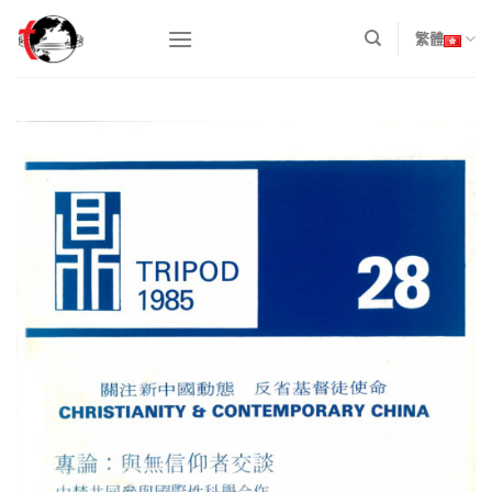
Skip
to
繁體
content