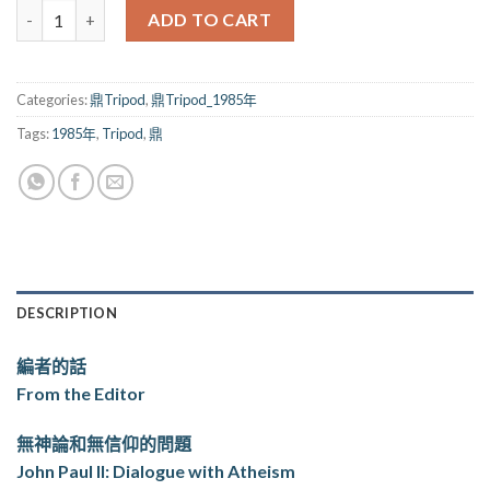
鼎_028期（1985） quantity
ADD TO CART
Categories:
鼎Tripod
,
鼎Tripod_1985年
Tags:
1985年
,
Tripod
,
鼎
DESCRIPTION
編者的話
From the Editor
無神論和無信仰的問題
John Paul II: Dialogue with Atheism