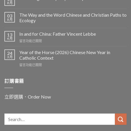
8 月
The Way and the Word Chinese and Christian Paths to
03
8 月
Ecology
In and for China: Father Vincent Lebbe
13
4 月
在
留言功能已關閉
〈In
and
Year of the Horse (2026) Chinese New Year in
24
for
3 月
Catholic Context
China:
在
留言功能已關閉
Father
〈Year
Vincent
of
Lebbe〉
the
訂購書籍
中
Horse
(2026)
Chinese
立即選購．Order Now
New
Year
in
Catholic
Context〉
中