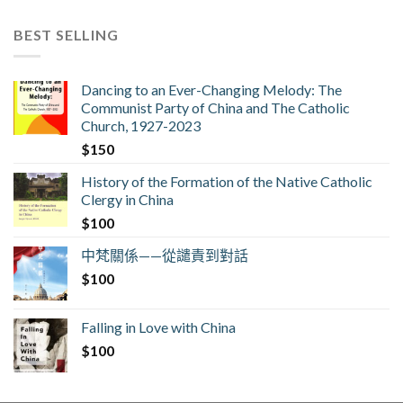
BEST SELLING
Dancing to an Ever-Changing Melody: The
Communist Party of China and The Catholic
Church, 1927-2023
$
150
History of the Formation of the Native Catholic
Clergy in China
$
100
中梵關係——從譴責到對話
$
100
Falling in Love with China
$
100