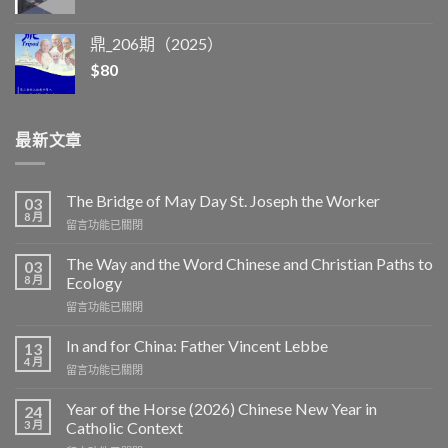
鼎_206期（2025）
$
80
最新文章
The Bridge of May Day St. Joseph the Worker
03
8 月
在
留言功能已關閉
〈The
Bridge
The Way and the Word Chinese and Christian Paths to
03
of
8 月
Ecology
May
在
留言功能已關閉
Day
〈The
St.
Way
Joseph
In and for China: Father Vincent Lebbe
13
and
the
4 月
在
留言功能已關閉
the
Worker〉
〈In
Word
中
and
Year of the Horse (2026) Chinese New Year in
Chinese
24
for
3 月
and
Catholic Context
China:
Christian