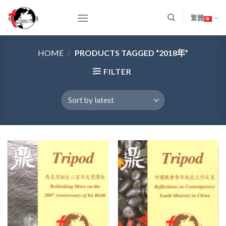
Skip
to
繁體
content
HOME
/
PRODUCTS TAGGED “2018年”
FILTER