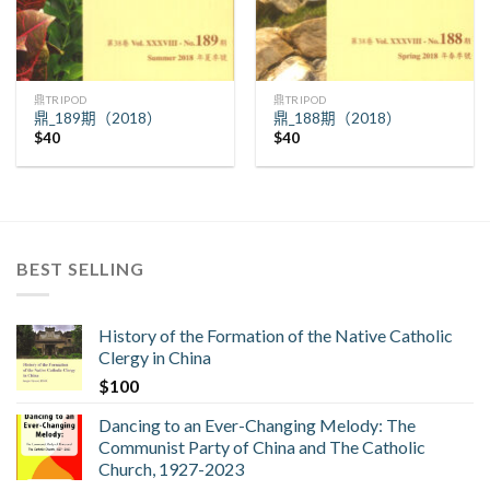
鼎TRIPOD
鼎TRIPOD
鼎_189期（2018）
鼎_188期（2018）
$
40
$
40
BEST SELLING
History of the Formation of the Native Catholic
Clergy in China
$
100
Dancing to an Ever-Changing Melody: The
Communist Party of China and The Catholic
Church, 1927-2023