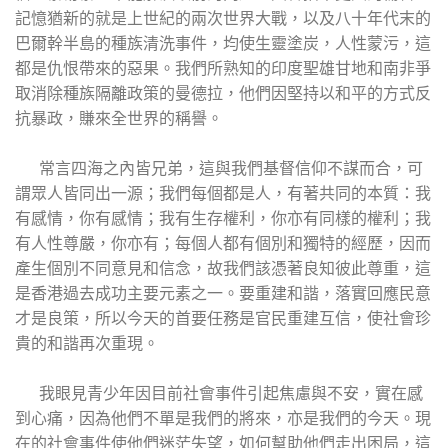
記憶猶新的就是上世紀的兩次世界大戰，以及八十年代末的
巴爾幹半島的種族清洗事件，均使生靈塗炭，人性蒙污，這
都是仇恨帶來的惡果。我們所熟知的印度聖雄甘地和南非爭
取消除種族隔離政策的曼德拉，他們因堅持以和平的方式反
抗暴政，賺來全世界的稱譽。
常言四海之內皆兄弟，這與我們基督信仰不謀而合，可
謂眾人皆同出一源；我們每個都是人，有著共同的本質：我
有感情，你有感情；我有生存權利，你亦有同樣的權利；我
有人性尊嚴，你亦有；每個人都有個別和獨特的經歷，因而
產生個別不同意見和信念，故我們該憑著良知彼此尊重，這
是香港過去成功主要元素之一。要重建和諧，落實回應民意
才是良策，所以今天的首要任務是官民重建互信，使社會珍
貴的和諧再次重現。
我眼見青少年因目前社會事件引起焦慮與不安，實在感
到心痛，因為他們不單是我們的將來，亦是我們的今天。現
在的社會事件使他們迷茫失望，如何幫助他們走出困局，這