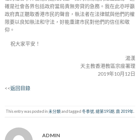
確是社會各界包括政府當局責無旁貸的急務。我在此亦呼籲
政府真正聽取香港市民的聲音，執法者在法律賦與他們的權
限要以良知執法和守法，好能重建市民對他們的信任和敬
仰。
祝大家平安！
湯漢
天主教香港教區宗座署理
2019年10月12日
<<
返回目錄
This entry was posted in
未分類
and tagged
冬季號
,
總第195期
,
鼎 2019年
.
ADMIN