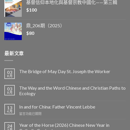
基督信仰本地化與基督宗教中國化——第三輯
$
100
鼎_206期（2025）
$
80
最新文章
The Bridge of May Day St. Joseph the Worker
03
8 月
The Way and the Word Chinese and Christian Paths to
03
8 月
Ecology
In and for China: Father Vincent Lebbe
13
4 月
在
留言功能已關閉
〈In
and
Year of the Horse (2026) Chinese New Year in
24
for
3 月