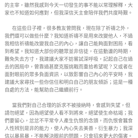
的主宰，雖然我感到今天一切發生的事不能以常理解釋，大
家也不知道如何應對，但我深信天主會陪伴我們共度時艱。
在這些日子裡，很多教友曾問我，現在除了祈禱之外，
我們還可以做些什麼？我知道祈禱不是用來改變他人，不過
我相信祈禱能改變我自己的內心，讓自己能夠面對困局，看
到希望。我知道大部份的聽眾並非信徒，在這動盪的時期，
難免失去方寸，我建議大家不妨嘗試深呼吸，記起自己在過
去的困局中，曾靠過甚麼克服挑戰而重拾希望呢？又或者在
面對眼前的眾多負面資訊，以致影響自己內心的平安時，我
建議大家尋找一些你信任和明白自己的朋友傾訴；這是一種
自處的方法，能幫助自己繼續前行。
當我們對自己合理的訴求不被接納時，會感到失望，但
請勿絕望，因為絕望使人看不到將來，絕望使生命枯竭；我
們要留心，忿忿不平常令人產生仇恨的念頭，而仇恨會蠶食
人性辨別是非的能力，使人內心失去美善，衍生暴力；我深
信以暴易暴，不能解決眼前的問題，只會招來更大的傷害。