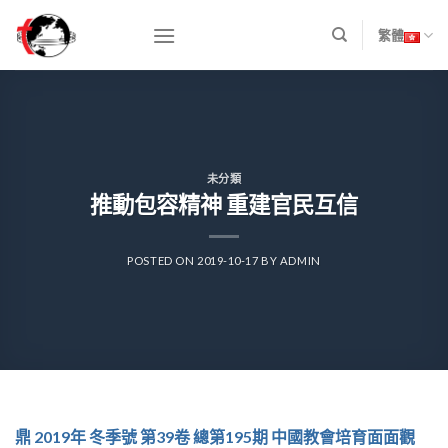
Skip
to
繁體
content
未分類
推動包容精神 重建官民互信
POSTED ON
2019-10-17
BY
ADMIN
鼎 2019年 冬季號 第39卷 總第195期 中國教會培育面面觀