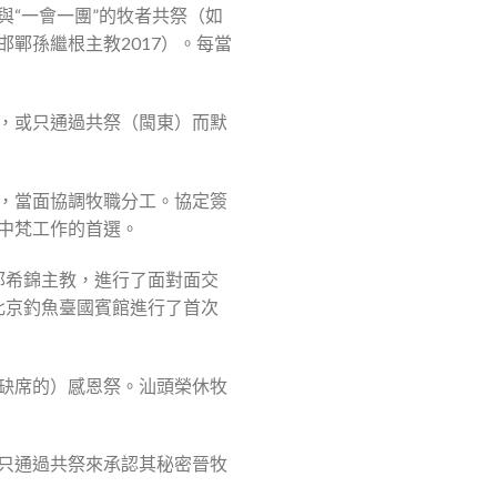
與“一會一團”的牧者共祭（如
、邯鄲孫繼根主教2017）。每當
，或只通過共祭（閩東）而默
，當面協調牧職分工。協定簽
中梵工作的首選。
區郭希錦主教，進行了面對面交
在北京釣魚臺國賓館進行了首次
缺席的）感恩祭。汕頭榮休牧
只通過共祭來承認其秘密晉牧