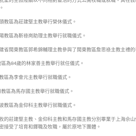
。
東省汕頭教區為莊建堅主教舉行榮休儀式。
南省南陽教區為靳祿崗助理主教舉行就職儀式。
週四，福建省閩東教區郭希錦輔理主教參與了閩東教區詹思祿主教主禮
福州教區為84歲的林家善主教舉行就任儀式。
西鳳翔教區為李會元主教舉行就職儀式。
省朔州教區為馬存國主教舉行就職儀式。
江省寧波教區為金仰科主教舉行就職儀式。
牧的莊建堅主教、金仰科主教和馬存國主教分別畢業于上海佘山
密接受了培育和鐸職及牧職，屬於原地下團體。