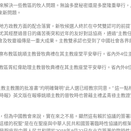
來解決一些教區的牧人問題。無論多麼秘密還是多麼隆重舉行，
來新問題。
地方政教方面的配合落實，新牧候選人終於在中梵雙認可的前提
尤其經歷過昔日的痛苦衝突和近年的友好對話協商，通過“主教任
教會及牧靈福傳是一重大成果。主教雙承認也受到了中國社會各界
烏蘭察布教區姚順主教晉牧典禮在其主教座堂平安舉行。省內外4
漢中教區胥紅偉助理主教晉牧典禮在其主教座堂平安舉行。省內外8
教主教團的批准書”均明確聲明“此人選已經教宗同意。” 這一
時報》英文版在報導姚順主教的晉牧時也曾藉主禮孟青祿主教證
，但為中國教會來說，實在來之不易。顯然這有賴於協議的簽署
這樣的祝聖“是在在聖座與中華人民共和國簽署臨時性協議的框架
這是聖座與中華人民共和國於2018年9月22日在北京簽署的臨時