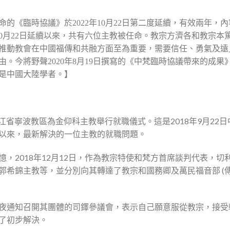
的《臨時協議》於2022年10月22日第二度延續，有效兩年，
20年10月22日延續以來，共有六位主教被任命。教宗方濟各和教
推動教會在中國福傳和共融方面至為重要，需要信任、勇氣及遠
。今將野聲2020年8月19日撰寫的《中梵臨時協議帶來的成
是中國大陸學者。】
，浙江省寧波教區為金仰科主教舉行就職儀式。這是2018年9月2
以來，最新解決的一位主教的就職問題。
18年12月12日，作為教宗特使和梵方首席談判代表，切利總主教 (Cla
郭希錦主教等，並分別向其轉達了教宗和國務卿及萬民福音部 (傳
夜通知召開其團體的司鐸參議會，表示自己願意服從教宗，接受
了初步解決。