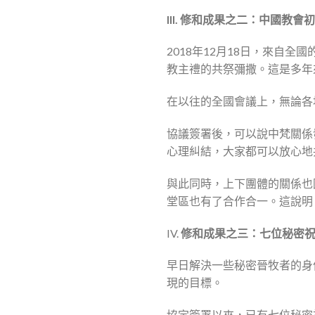
III. 修和成果之二：中國教
2018年12月18日，來自
教主禮的共祭彌撒。這是多年
在以往的全國會議上，無論各
協議簽署後，可以說中梵關係
心理糾結，大家都可以放心地
與此同時，上下團體的關係也
堂區也有了合作合一。這說明
IV.
修和成果之三：七位秘密
早日解決一些秘密晉牧者的身
現的目標。
協定簽署以來，已有七位秘密