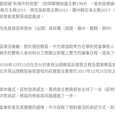
經過“有條件的祝聖”（如邯鄲陳柏廬主教1989）。後來是通過
維方主教2011，周至吳欽敬主教2015，蘭州韓志海主教2017
就會氣氛緊張或起風波。
改為直接宣佈榮休（汕頭）或就職（南陽、福州、鳳翔、朔州）
區情況複雜，對於個別教區，中方還協助梵方在華約見當事牧人
棘手的雙牧人身份和分工問題立即擺上雙方的議事日程，成為了
018年12月12日在京分別會見汕頭教區莊建堅主教及閩東教
京與汕頭教區秘密晉牧的莊建堅主教曾於2017年12月21日
榮休儀式，莊牧發表感言，黃炳章主教致辭並主持了一台（莊牧
中梵承認，教區的修和與共融邁進了一步。
當事牧者及其團體的感情，中方採取了相對靈活的承認方式，如