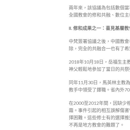
兩年來，該協議為包括數個當
全國教會的修和共融、數位主
II. 修和成果之一：喜見基層
中梵簽署協議之後，中國教會
除，完全的共融合一也有了希
2018年10月18日，岳福
神父輕鬆地參加了當日的共祭
同年11月30日，馬英林主
教手中領受了鐸職。省內外7
在2000至2012年間，因
霜。事件引起的相互誤解傷害
擇困難。這些修士有的選擇推
不再是地方教會的難題了。