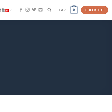
0
繁體
CART
CHECKOUT