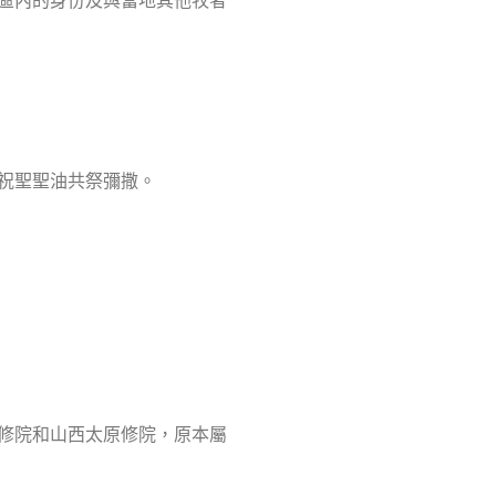
的祝聖聖油共祭彌撒。
修院和山西太原修院，原本屬