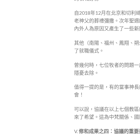
自2018年12月在北京和
老神父的葬禮彌撒。次年聖週
內外人為原因又產生了一些新
其他（南陽、福州、鳳翔、朔
了就職儀式。
曾幾何時，七位牧者的問題一
隱憂去除。
值得一提的是，有的當事神長
會！
可以說，協議在以上七個教區
來了希望。這為中梵關係、國
V.
修和成果之四：協議的重要