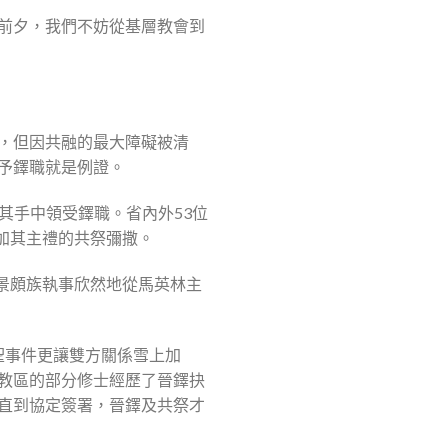
前夕，我們不妨從基層教會到
，但因共融的最大障礙被清
予鐸職就是例證。
從其手中領受鐸職。省內外53位
參加其主禮的共祭彌撒。
位景頗族執事欣然地從馬英林主
選聖事件更讓雙方關係雪上加
教區的部分修士經歷了晉鐸抉
直到協定簽署，晉鐸及共祭才