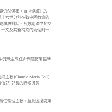
內容仍然保密。自《協議》於
宗本篤十六世分別在致中國教會的
見繼續對話。各方期望中梵交
果》一文及其新補充的兩個附一
2日中梵就主教任命問題簽署臨時
udio Maria Celli)
信部) 部長的問候與意
轉任輔理主教。至此困擾閩東