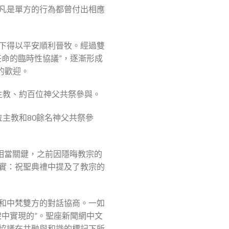
凡是單方的行為都曾付出相應
下得以平安順利晉牧。經過雙
命的臨時性協議”，逐漸形成
的歡迎。
位主教、約百位神父共祭參與。
位主教和80餘名神父共祭參
點相當關鍵，之前因隱晦教宗的
實：祝聖典禮中提及了教宗的
和中梵雙方的對話協商。一如
中實現的”。聖座新聞網中文
性協議在共融與和諧的標記下所