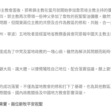
切利總主教會面後，郭希錦主教在當月就開始參加詹思祿主教主持的
四，郭主教再次帶領一些神父參加了詹牧的祝聖聖油彌撒。雖然
問題，但閩東兩位主教的共祭及合作為教區的修和、共融、合一
州、寧波）五地牧者是經當地省教務委員會同意報中國天主教主
度成為了中梵及當地政教的一塊心病。雖然為解決其問題而耗時
顧大局、識大體，以慷慨犧牲自己地位，配合落實協議。願上蒼
的成功落實，不僅為當地教會的修和打下了基礎，也為其他教區
際關係、國內政教關係及中國地方教會影響深遠。
果實，兩位新牧平安祝聖