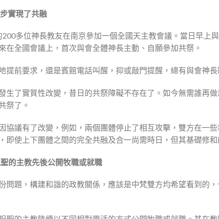
會初步實現了共融
全國的200多位神長教友在南京參加一個全國天主教會議。當日早
來在全國會議上，首次與會全體神長主動、自願參加共祭。
地提前要求，還是賓館電話叫醒，抑或敲門提醒，總有與會神長
發生了實質性改變，昔日的共祭障礙不存在了。如今無需誰再做
共祭了。
因協議有了改變，例如，兩個團體停止了相互攻擊，雙方在一些
，即使上下團體之間的完全共融及合一尚需時日，但其基礎修和
祝聖的主教先後公開牧職或就職
份問題，構建和諧的政教關係，應該是中梵雙方均希望看到的，
祝聖的主教陸續以不同相對靈活的方式公開牧職或就職。其在教