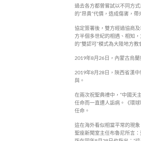
過去各方都曾嘗試以不同方式
的“昂貴”代價，造成傷害，帶
協定簽署後，雙方經過協商及
方半個多世紀的相遇、相知，
的“雙認可”模式為大陸地方
2019年8月26日，內蒙古
2019年8月28日，陝西省
與。
在兩次祝聖典禮中，“中國天主
任命而一直遭人詬病。《環球
任命。
這在海外看似相當平常的現象
聖座新聞室主任布魯尼所言：
版在同年8月28日也指出：“