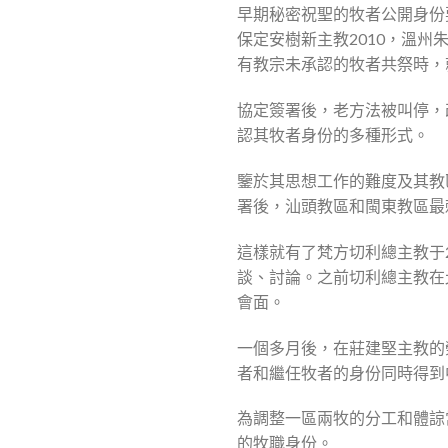
早期秘密祝聖的牧者公開身份要
保定安樹新主教2010，溫州朱
有教宗未承認的牧者共祭時，
協定簽署後，老方法被叫停，
認其牧者身份的多種形式。
鑒於其思想工作的難度及其教
署後，汕頭教區和閩東教區最
這樣就有了梵方切利總主教于2
談、討論。之前切利總主教在北
會面。
一個多月後，在莊建堅主教的
者和繼任牧者的身份同時得到
為調整一區兩牧的分工和體諒
的牧職身份。