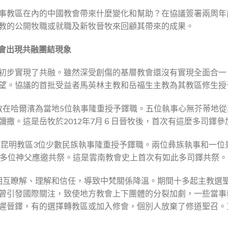
事教區在內的中國教會帶來什麼變化和幫助？在協議簽署兩周年
教的公開牧職或就職及新牧晉牧來回顧其帶來的成果。
教會出現共融團結現象
初步實現了共融。雖然深受創傷的基層教會還沒有實現全面合一
望。協議的首批受益者馬英林主教和岳福生主教為其教區修生授
生主教在哈爾濱為當地5位執事隆重授予鐸職。五位執事心無芥蒂地
彌撒。這是岳牧於2012年7月６日晉牧後，首次有這麼多司鐸
教為昆明教區3位少數民族執事隆重授予鐸職。兩位彝族執事和一
0多位神父應邀共祭。這是雲南教會史上首次有如此多司鐸共祭。
缺少相互瞭解、理解和信任，導致中梵關係降溫。期間十多起主教
曾引發國際關注，致使地方教會上下團體的分裂加劇，一些當事
遲晉鐸，有的選擇轉教區或加入修會，個別人放棄了修道聖召。