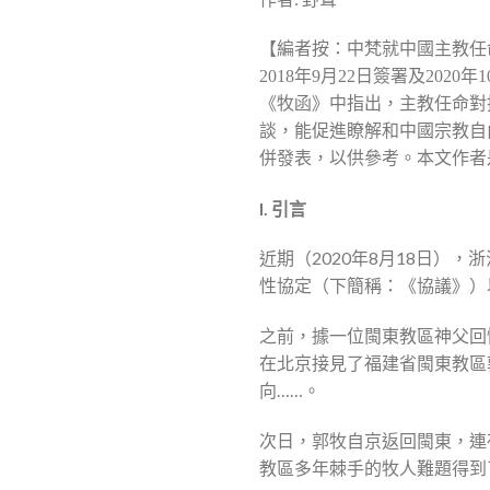
【編者按：中梵就中國主教任命
2018年9月22日簽署及20
《牧函》中指出，主教任命對
談，能促進瞭解和中國宗教自由
併發表，以供參考。本文作者
I. 引言
近期（2020年8月18日）
性協定（下簡稱：《協議》）
之前，據一位閩東教區神父回憶，20
在北京接見了福建省閩東教區
向……。
次日，郭牧自京返回閩東，連
教區多年棘手的牧人難題得到