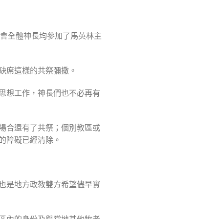
上與會全體神長均參加了馬英林主
缺席這樣的共祭彌撒。
思想工作，神長們也不必再有
場合還有了共祭；個別教區或
的障礙已經清除。
也是地方政教雙方希望儘早實
區內的身份及與當地其他牧者