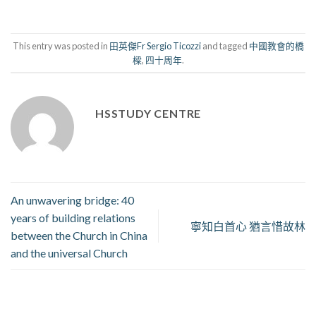
This entry was posted in
田英傑Fr Sergio Ticozzi
and tagged
中國教會的橋
樑
,
四十周年
.
HSSTUDY CENTRE
An unwavering bridge: 40
years of building relations
寧知白首心 猶言惜故林
between the Church in China
and the universal Church