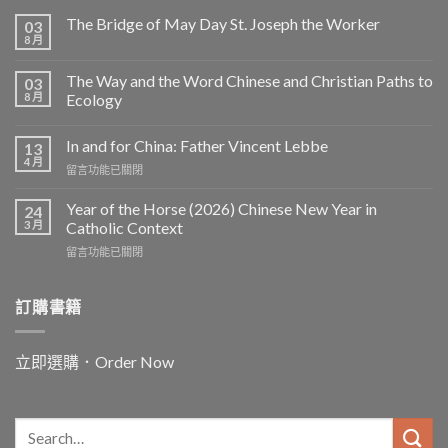
The Bridge of May Day St. Joseph the Worker
03
8 月
The Way and the Word Chinese and Christian Paths to
03
8 月
Ecology
In and for China: Father Vincent Lebbe
13
4 月
在
留言功能已關閉
〈In
and
Year of the Horse (2026) Chinese New Year in
24
for
3 月
Catholic Context
China:
在
留言功能已關閉
Father
〈Year
Vincent
of
Lebbe〉
the
訂購書籍
中
Horse
(2026)
Chinese
立即選購．Order Now
New
Year
in
Catholic
Context〉