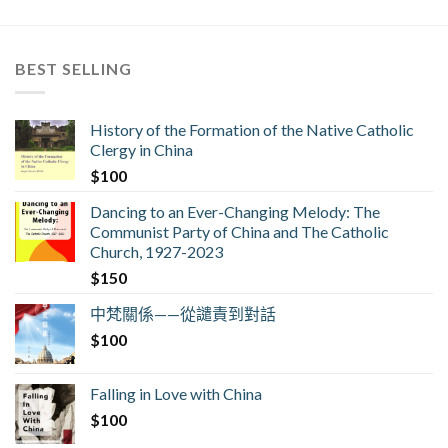
BEST SELLING
History of the Formation of the Native Catholic
Clergy in China
$
100
Dancing to an Ever-Changing Melody: The
Communist Party of China and The Catholic
Church, 1927-2023
$
150
中梵關係——從譴責到對話
$
100
Falling in Love with China
$
100