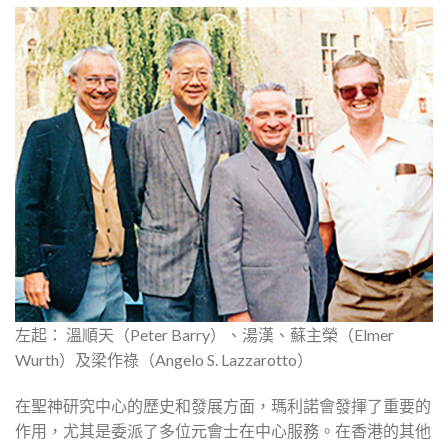
左起： 溫順天（Peter Barry）、
湯漢、蘇主榮（Elmer
Wurth）及梁作祿（Angelo S. Lazzarotto）
在聖神研究中心的歷史和發展方面，瑪利諾會發揮了重要的
作用，尤其是委派了多位元會士在中心服務。在香港的其他