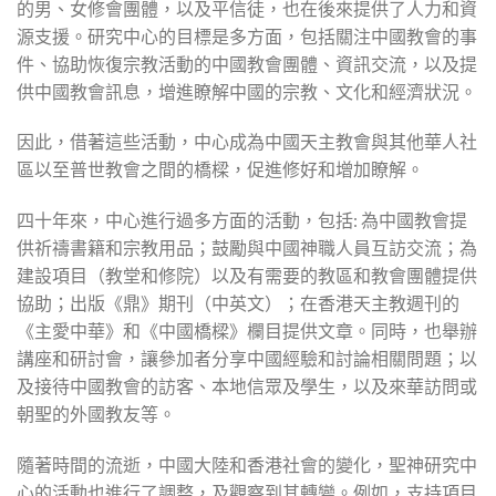
的男、女修會團體，以及平信徒，也在後來提供了人力和資
源支援。研究中心的目標是多方面，包括關注中國教會的事
件、協助恢復宗教活動的中國教會團體、資訊交流，以及提
供中國教會訊息，增進瞭解中國的宗教、文化和經濟狀況。
因此，借著這些活動，中心成為中國天主教會與其他華人社
區以至普世教會之間的橋樑，促進修好和增加瞭解。
四十年來，中心進行過多方面的活動，包括: 為中國教會提
供祈禱書籍和宗教用品；鼓勵與中國神職人員互訪交流；為
建設項目（教堂和修院）以及有需要的教區和教會團體提供
協助；出版《鼎》期刊（中英文）；在香港天主教週刊的
《主愛中華》和《中國橋樑》欄目提供文章。同時，也舉辦
講座和研討會，讓參加者分享中國經驗和討論相關問題；以
及接待中國教會的訪客、本地信眾及學生，以及來華訪問或
朝聖的外國教友等。
隨著時間的流逝，中國大陸和香港社會的變化，聖神研究中
心的活動也進行了調整，及觀察到其轉變。例如，支持項目