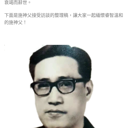
衰竭而辭世。
下面是施神父接受訪談的整理稿，讓大家一起緬懷睿智溫和
的施神父！