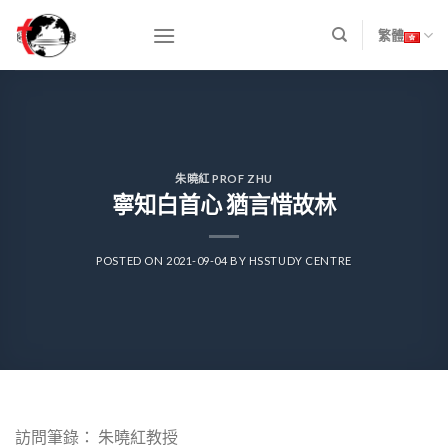
Skip
to
繁體
content
朱曉紅 PROF ZHU
寧知白首心 猶言惜故林
POSTED ON
2021-09-04
BY
HSSTUDY CENTRE
訪問筆錄： 朱曉紅教授