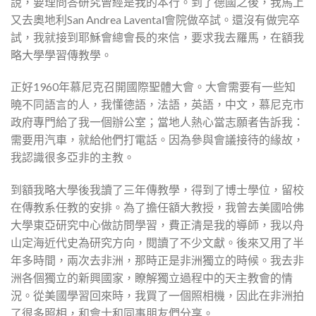
說，要理問答研究曾經是我的本行。到了德國之後，我馬上
又去奧地利San Andrea Lavental會院做卒試。還沒有做完卒
試，我就接到耶穌會總會長的來信，要求我去羅馬，在額我
略大學學習傳教學。
正好1960年慕尼克召開國際聖體大會。大會需要有一些知
曉不同語言的人，我懂德語，法語，英語，中文，慕尼克市
政府專門給了我一個辦公室；當地人熱心當志願者告訴我：
需要用汽車，就給他們打電話。因為參與會議接待的緣故，
我認識很多亞非的主教。
到額我略大學後我讀了三年傳教學，得到了博士學位，留校
在傳教系任教的安排。為了擔任額大教授，我曾去美國哈佛
大學東亞研究中心做訪問學習，費正清是我的導師，我以舟
山定海近代史為研究方向，閱讀了不少文獻。後來又用了半
年多時間，兩次去非洲，那時正是非洲獨立的時候。我去非
洲各個獨立的新興國家，瞭解獨立過程中的天主教會的情
況。從美國學習回來時，我買了一個照相機，因此在非洲拍
了很多照相，和會士和同事朋友們分享。