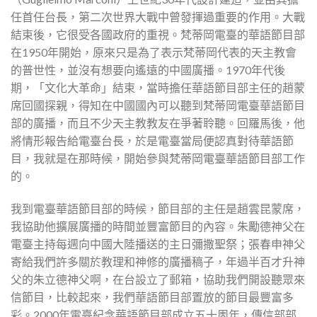
任首任台長，第二次世界大戰中曾發揮過重要的作用。大戰
結束後，它很受各國政府的重視。梵蒂岡電臺的華語節目部
在1950年開始，原來只是為了表示梵蒂岡代表的天主教會
的普世性，並沒有想要向遙遠的中國廣播。1970年代後
期，「文化大革命」結束，當時擔任華語節目部主任的趙蒙
席回國探親，得知在中國國內可以聽到梵蒂岡電臺華語節目
部的廣播，而且不少天主教教友在爭著聆聽。回羅馬後，他
將情形報告給電臺台長，於是電臺當局便認真對待華語節
目，我就是在那時候，開始參與梵蒂岡電臺華語節目部工作
的。
我到電臺華語節目部的時候，節目部的主任是趙雲昆蒙席，
我協助他擴展廣播的時間並豐富節目的內容。朱勵德神父在
電臺主持每週向中國大陸播送的主日彌撒聖祭；張春申神父
寄給我們許多關於教理和神修的廣播稿子，年過半百才升神
父的朱立德神父啊，在台設立了郵箱，協助我們開設聽眾來
信節目，比較起來，我們華語節目部置放的節目最豐富多
彩。2000年電臺紀念華語節目部成立五十周年，傳信部部