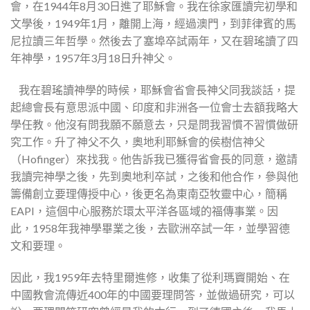
會，在1944年8月30日進了耶穌會。我在徐家匯讀完初學和
文學後，1949年1月，離開上海，經過澳門，到菲律賓的馬
尼拉讀三年哲學。然後去了塞埠卒試兩年，又在碧瑤讀了四
年神學，1957年3月18日升神父。
我在碧瑤讀神學的時候，耶穌會省會長神父同我談話，提
起總會長有意思派中國、印度和非洲各一位會士去額我略大
學任教。他沒有問我願不願意去，只是問我習慣不習慣做研
究工作。升了神父不久，奧地利耶穌會的侯樹信神父
（Hofinger）來找我。他告訴我已獲得省會長的同意，邀請
我讀完神學之後，先到奧地利卒試，之後和他合作，參與他
籌備創立要理傳授中心，後更名為東南亞牧靈中心，簡稱
EAPI，這個中心服務於環太平洋各區域的福傳事業。因
此，1958年我神學畢業之後，去歐洲卒試一年，並學習德
文和要理。
因此，我1959年去特里爾進修，收集了從利瑪竇開始、在
中國教會流傳近400年的中國要理問答，並做過研究，可以