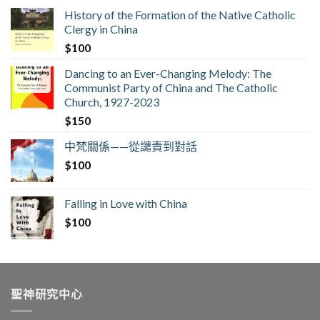
History of the Formation of the Native Catholic
Clergy in China
$
100
Dancing to an Ever-Changing Melody: The
Communist Party of China and The Catholic
Church, 1927-2023
$
150
中梵關係——從譴責到對話
$
100
Falling in Love with China
$
100
聖神研究中心