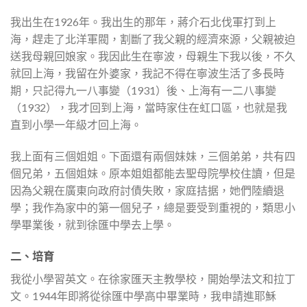
我出生在1926年。我出生的那年，蔣介石北伐軍打到上
海，趕走了北洋軍閥，割斷了我父親的經濟來源，父親被迫
送我母親回娘家。我因此生在寧波，母親生下我以後，不久
就回上海，我留在外婆家，我記不得在寧波生活了多長時
期，只記得九一八事變（1931）後、上海有一二八事變
（1932），我才回到上海，當時家住在虹口區，也就是我
直到小學一年級才回上海。
我上面有三個姐姐。下面還有兩個妹妹，三個弟弟，共有四
個兄弟，五個姐妹。原本姐姐都能去聖母院學校住讀，但是
因為父親在廣東向政府討債失敗，家庭拮据，她們陸續退
學；我作為家中的第一個兒子，總是要受到重視的，類思小
學畢業後，就到徐匯中學去上學。
二、培育
我從小學習英文。在徐家匯天主教學校，開始學法文和拉丁
文。1944年即將從徐匯中學高中畢業時，我申請進耶穌