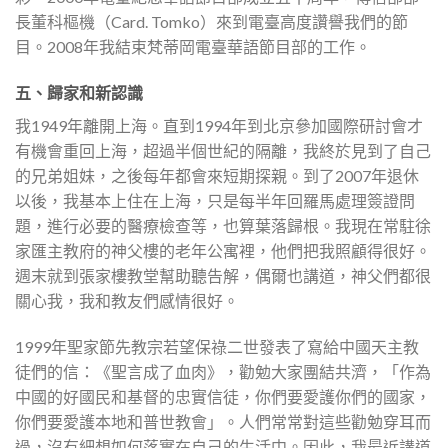
長董科樞機（Card. Tomko）來到電臺高度讚譽我們的節
目。2008年我結束梵蒂岡電臺華語節目部的工作。
五、歸家
和新認識
我1949年離開上海。直到1994年到北京參加國際研討會才
有機會重回上海，超過半個世紀的隔離，我終於見到了自己
的兄弟姐妹，之後每年都會來短期探親。到了2007年退休
以後，我基本上住在上海，只是每半年回羅馬處理簽證問
題，進行必要的醫療檢查等，也算葉落歸根。我現在常駐徐
家匯主教府的神父樓的老年公寓裡，他們把我照顧得很好。
週末就到張家樓教堂幫助聽告解，偶爾也講道，神父們都很
關心我，我和教友們感情很好。
1999年聖家節先教宗若望保祿二世發表了寫給中國天主教
徒們的信：《聖言成了血肉》，勸勉大家團結共濟，「作為
中國的好國民和基督的忠實信徒，你們要愛護你們的國家，
你們要愛護本地和普世教會」。人們常常對這些勸勉穿耳而
過，沒有細想如何落實在自己的生活中。因此，我最近講道