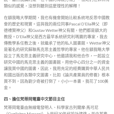
類似的感覺，沒想到聽到這麼理性的解釋！
在額我略大學期間，我也有機會開始比較系統地反思中國教
會的歷史和現實。這與我的兩位同事Pascal D’Elia神父（即
德禮賢神父）和Gustav Wetter神父有關，他們都是額大的
教授。D’Elia神父是西方最早系統研究利瑪竇的專家，我去
傳教學系任教之後，就繼承了他的私人圖書館。Wetter神父
是著名的研究蘇聯馬克思主義哲學的專家。他在額我略大學
設立了馬克思主義研究中心，他邀請我和他合作，一起設立
研究中國的馬克思主義的圖書館，用他中心四分之一的資金
讓我買中國的圖書，因此，我用充足的經費購買中華人民共
和國出版的各類中文圖書，比如《論共產黨員的修養》根本
買不到，因為劉少奇被打倒了，小小一本書，我花了100美
金。
四、擔任梵蒂岡電臺中文節目主任
梵蒂岡電臺由無線電發明人、科學家古列爾摩·馬可尼
（Guglielmo Marconi）上世紀30年代設計建造，並由其擔