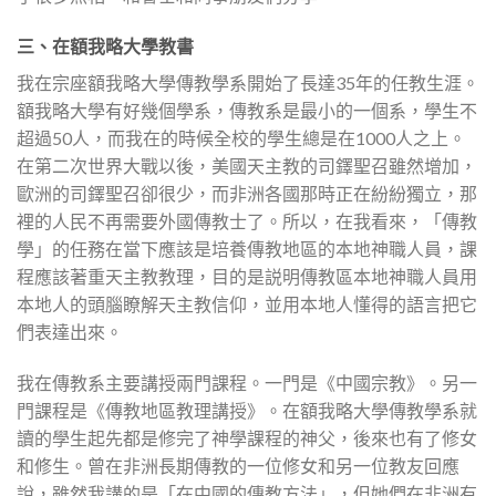
三、在額我略大學教書
我在宗座額我略大學傳教學系開始了長達35年的任教生涯。
額我略大學有好幾個學系，傳教系是最小的一個系，學生不
超過50人，而我在的時候全校的學生總是在1000人之上。
在第二次世界大戰以後，美國天主教的司鐸聖召雖然增加，
歐洲的司鐸聖召卻很少，而非洲各國那時正在紛紛獨立，那
裡的人民不再需要外國傳教士了。所以，在我看來，「傳教
學」的任務在當下應該是培養傳教地區的本地神職人員，課
程應該著重天主教教理，目的是説明傳教區本地神職人員用
本地人的頭腦瞭解天主教信仰，並用本地人懂得的語言把它
們表達出來。
我在傳教系主要講授兩門課程。一門是《中國宗教》。另一
門課程是《傳教地區教理講授》。在額我略大學傳教學系就
讀的學生起先都是修完了神學課程的神父，後來也有了修女
和修生。曾在非洲長期傳教的一位修女和另一位教友回應
說，雖然我講的是「在中國的傳教方法」，但她們在非洲有