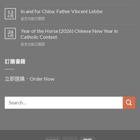
In and for China: Father Vincent Lebbe
13
4 月
在
留言功能已關閉
〈In
and
Year of the Horse (2026) Chinese New Year in
24
for
3 月
Catholic Context
China:
在
留言功能已關閉
Father
〈Year
Vincent
of
Lebbe〉
the
訂購書籍
中
Horse
(2026)
Chinese
立即選購．Order Now
New
Year
in
Catholic
Context〉
中