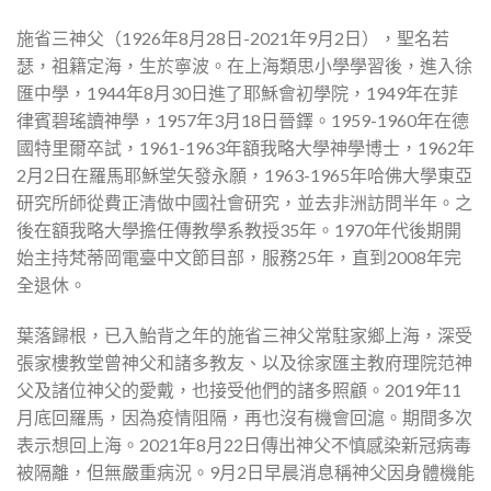
施省三神父（1926年8月28日-2021年9月2日），聖名若
瑟，祖籍定海，生於寧波。在上海類思小學學習後，進入徐
匯中學，1944年8月30日進了耶穌會初學院，1949年在菲
律賓碧瑤讀神學，1957年3月18日晉鐸。1959-1960年在德
國特里爾卒試，1961-1963年額我略大學神學博士，1962年
2月2日在羅馬耶穌堂矢發永願，1963-1965年哈佛大學東亞
研究所師從費正清做中國社會研究，並去非洲訪問半年。之
後在額我略大學擔任傳教學系教授35年。1970年代後期開
始主持梵蒂岡電臺中文節目部，服務25年，直到2008年完
全退休。
葉落歸根，已入鮐背之年的施省三神父常駐家鄉上海，深受
張家樓教堂曾神父和諸多教友、以及徐家匯主教府理院范神
父及諸位神父的愛戴，也接受他們的諸多照顧。2019年11
月底回羅馬，因為疫情阻隔，再也沒有機會回滬。期間多次
表示想回上海。2021年8月22日傳出神父不慎感染新冠病毒
被隔離，但無嚴重病況。9月2日早晨消息稱神父因身體機能