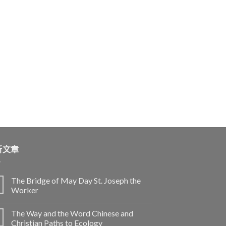
新文章
The Bridge of May Day St. Joseph the
Worker
The Way and the Word Chinese and
Christian Paths to Ecology