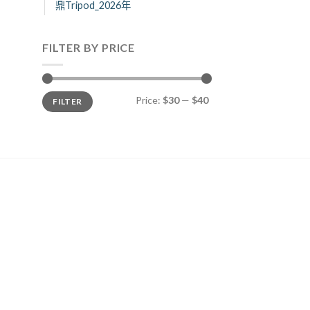
鼎Tripod_2026年
FILTER BY PRICE
Price:
$30
—
$40
FILTER