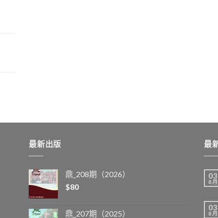
最新出版
最
鼎_208期（2026）
03
8 月
$
80
03
鼎_207期（2025）
8 月