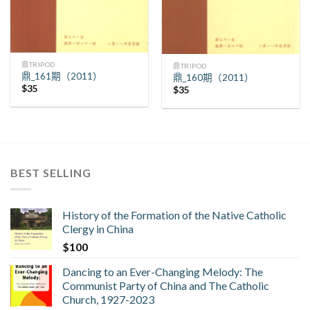
鼎TRIPOD
鼎TRIPOD
鼎_161期（2011）
鼎_160期（2011）
$
35
$
35
BEST SELLING
History of the Formation of the Native Catholic
Clergy in China
$
100
Dancing to an Ever-Changing Melody: The
Communist Party of China and The Catholic
Church, 1927-2023