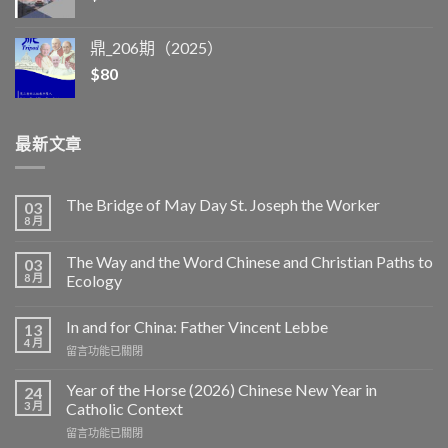
鼎_206期（2025）
$
80
最新文章
The Bridge of May Day St. Joseph the Worker
03
8 月
The Way and the Word Chinese and Christian Paths to
03
8 月
Ecology
In and for China: Father Vincent Lebbe
13
4 月
在
留言功能已關閉
〈In
and
Year of the Horse (2026) Chinese New Year in
24
for
3 月
Catholic Context
China:
在
留言功能已關閉
Father