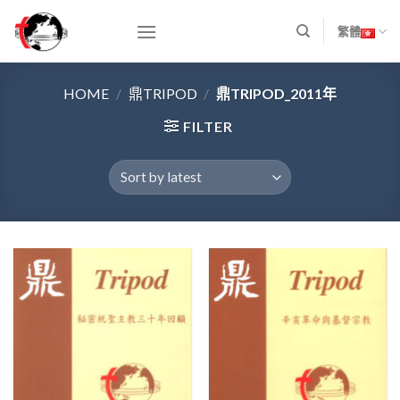
Skip
to
繁體
content
HOME
/
鼎TRIPOD
/
鼎TRIPOD_2011年
FILTER