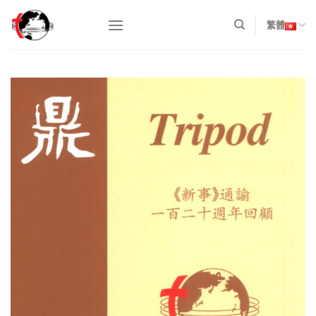
Skip
to
繁體
content