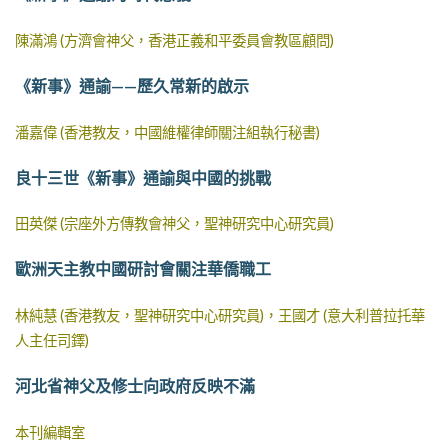
陳滿鴻 (方濟會神父，香港正義和平委員會教區顧問)
《新事》通諭——歷久常新的啟示
潘嘉偉 (香港教友，中國維權律師關注組執行秘書)
良十三世《新事》通諭與中國的挑戰
田英傑 (宗座外方傳教會神父，聖神研究中心研究員)
歐洲天主教中國研討會關注華僑職工
林純慧 (香港教友，聖神研究中心研究員)，王國才 (意大利普拉托華
人主任司鐸)
河北省神父及修士向政府反映不滿
本刊編輯室