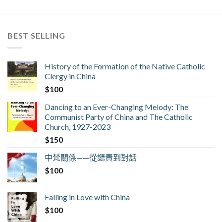
BEST SELLING
History of the Formation of the Native Catholic
Clergy in China
$
100
Dancing to an Ever-Changing Melody: The
Communist Party of China and The Catholic
Church, 1927-2023
$
150
中梵關係——從譴責到對話
$
100
Falling in Love with China
$
100