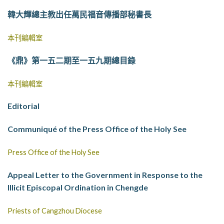
韓大輝總主教出任萬民福音傳播部秘書長
本刊編輯室
《鼎》第一五二期至一五九期總目錄
本刊編輯室
Editorial
Communiqué of the Press Office of the Holy See
Press Office of the Holy See
Appeal Letter to the Government in Response to the
Illicit Episcopal Ordination in Chengde
Priests of Cangzhou Diocese