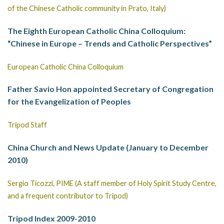
of the Chinese Catholic community in Prato, Italy)
The Eighth European Catholic China Colloquium:
“Chinese in Europe – Trends and Catholic Perspectives”
European Catholic China Colloquium
Father Savio Hon appointed Secretary of Congregation
for the Evangelization of Peoples
Tripod Staff
China Church and News Update (January to December
2010)
Sergio Ticozzi, PIME (A staff member of Holy Spirit Study Centre,
and a frequent contributor to Tripod)
Tripod Index 2009-2010