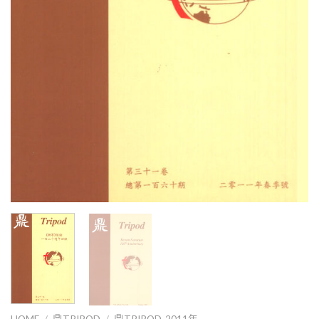
HOME
/
鼎TRIPOD
/
鼎TRIPOD_2011年