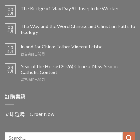
The Bridge of May Day St. Joseph the Worker
03
8 月
The Way and the Word Chinese and Christian Paths to
03
8 月
Ecology
In and for China: Father Vincent Lebbe
13
4 月
在
留言功能已關閉
〈In
and
Year of the Horse (2026) Chinese New Year in
24
for
3 月
Catholic Context
China:
在
留言功能已關閉
Father
〈Year
Vincent
of
Lebbe〉
the
訂購書籍
中
Horse
(2026)
Chinese
立即選購．Order Now
New
Year
in
Catholic
Context〉