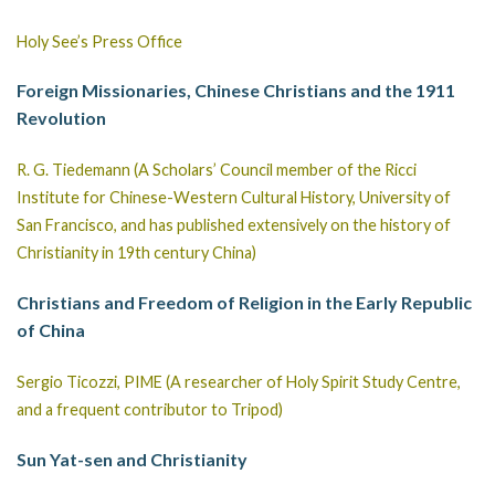
Holy See’s Press Office
Foreign Missionaries, Chinese Christians and the 1911
Revolution
R. G. Tiedemann (A Scholars’ Council member of the Ricci
Institute for Chinese-Western Cultural History, University of
San Francisco, and has published extensively on the history of
Christianity in 19th century China)
Christians and Freedom of Religion in the Early Republic
of China
Sergio Ticozzi, PIME (A researcher of Holy Spirit Study Centre,
and a frequent contributor to Tripod)
Sun Yat-sen and Christianity