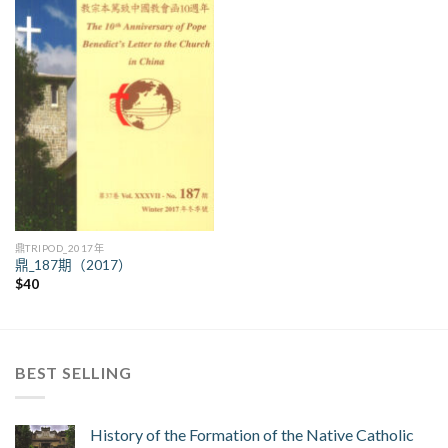
鼎TRIPOD_2017年
鼎_187期（2017）
$
40
BEST SELLING
History of the Formation of the Native Catholic