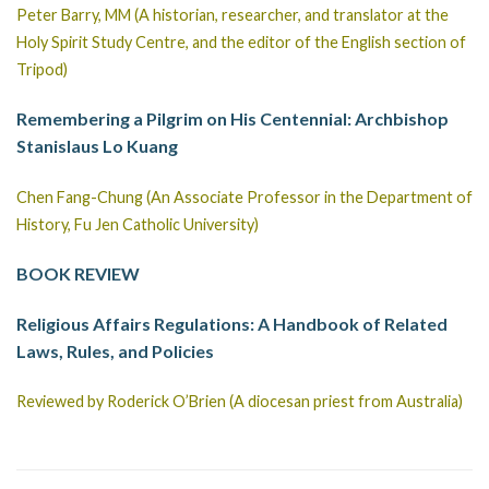
Peter Barry, MM (A historian, researcher, and translator at the
Holy Spirit Study Centre, and the editor of the English section of
Tripod)
Remembering a Pilgrim on His Centennial: Archbishop
Stanislaus Lo Kuang
Chen Fang-Chung (An Associate Professor in the Department of
History, Fu Jen Catholic University)
BOOK REVIEW
Religious
Affairs Regulations: A Handbook of Related
Laws, Rules, and Policies
Reviewed by Roderick O’Brien (A diocesan priest from Australia)