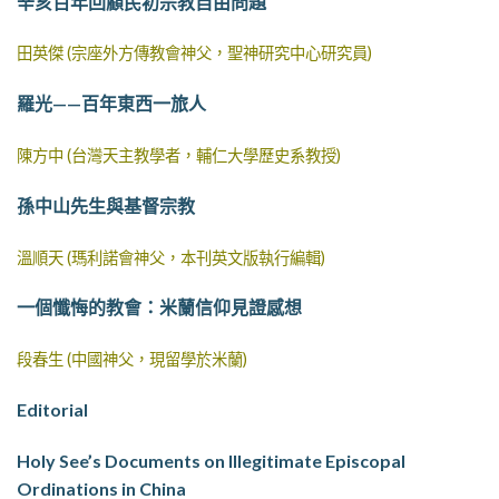
辛亥百年回顧民初宗教自由問題
田英傑 (宗座外方傳教會神父，聖神研究中心研究員)
羅光——百年東西一旅人
陳方中 (台灣天主教學者，輔仁大學歷史系教授)
孫中山先生與基督宗教
溫順天 (瑪利諾會神父，本刊英文版執行編輯)
一個懺悔的教會：米蘭信仰見證感想
段春生 (中國神父，現留學於米蘭)
Editorial
Holy See’s Documents on Illegitimate Episcopal
Ordinations in China