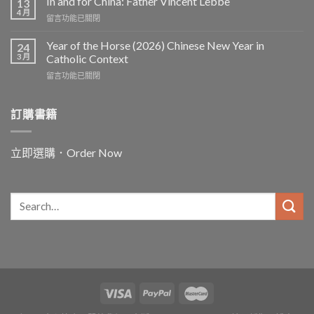
In and for China: Father Vincent Lebbe
13
4 月
在
留言功能已關閉
〈In
and
Year of the Horse (2026) Chinese New Year in
24
for
3 月
Catholic Context
China:
在
留言功能已關閉
Father
〈Year
Vincent
of
Lebbe〉
the
訂購書籍
中
Horse
(2026)
Chinese
立即選購．Order Now
New
Year
in
Catholic
Context〉
中