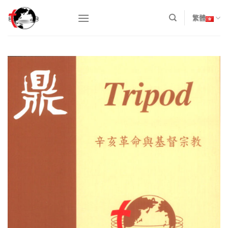
Skip
to
繁體
content