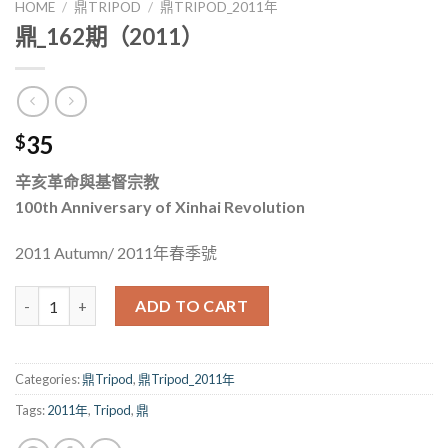
HOME
/
鼎TRIPOD
/
鼎TRIPOD_2011年
鼎_162期（2011）
35
$
辛亥革命與基督宗教
100th Anniversary of Xinhai Revolution
2011 Autumn/ 2011年春季號
鼎_162期（2011） quantity
ADD TO CART
Categories:
鼎Tripod
,
鼎Tripod_2011年
Tags:
2011年
,
Tripod
,
鼎