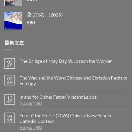
鼎_206期（2025）
$
80
最新文章
The Bridge of May Day St. Joseph the Worker
03
8 月
The Way and the Word Chinese and Christian Paths to
03
8 月
Ecology
In and for China: Father Vincent Lebbe
13
4 月
在
留言功能已關閉
〈In
and
Year of the Horse (2026) Chinese New Year in
24
for
3 月
Catholic Context
China:
在
留言功能已關閉
Father