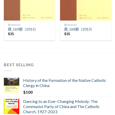
鼎TRIPOD
鼎TRIPOD
鼎_169期（2013）
鼎_168期（2013）
$
35
$
35
BEST SELLING
History of the Formation of the Native Catholic
Clergy in China
$
100
Dancing to an Ever-Changing Melody: The
Communist Party of China and The Catholic
Church, 1927-2023