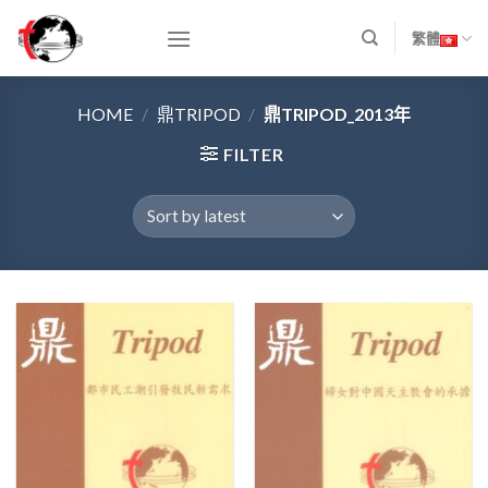
Skip
to
繁體
content
HOME
/
鼎TRIPOD
/
鼎TRIPOD_2013年
FILTER