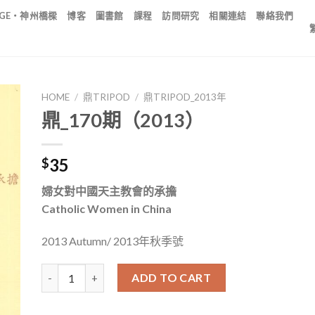
IDGE・神州橋樑
博客
圖書館
課程
訪問研究
相關連結
聯絡我們
HOME
/
鼎TRIPOD
/
鼎TRIPOD_2013年
鼎_170期（2013）
35
$
婦女對中國天主教會的承擔
Catholic Women in China
2013 Autumn/ 2013年秋季號
鼎_170期（2013） quantity
ADD TO CART