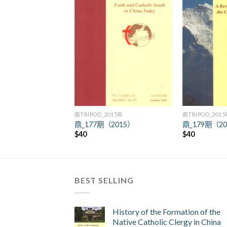
+
+
鼎TRIPOD_2015年
鼎TRIPOD_201
鼎_177期（2015）
鼎_179期（2
$
40
$
40
BEST SELLING
History of the Formation of the
Native Catholic Clergy in China