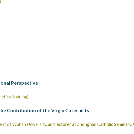
)
sonal Perspective
tical training)
the Contribution of the Virgin Catechists
ent of Wuhan University, and lecturer at Zhongnan Catholic Seminary,