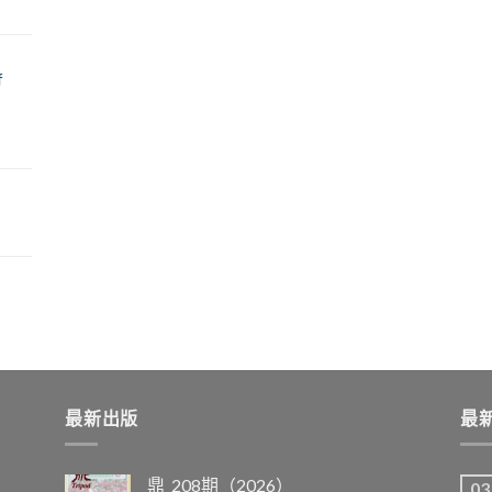
f
最新出版
最
鼎_208期（2026）
03