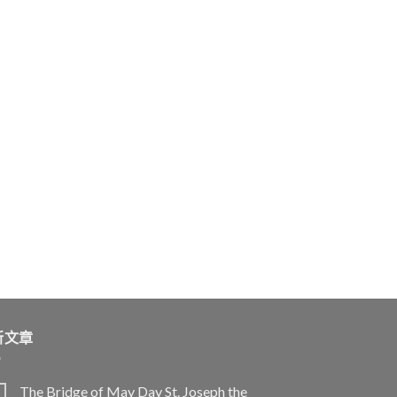
新文章
The Bridge of May Day St. Joseph the