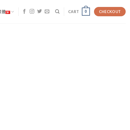
0
繁體
CART
CHECKOUT