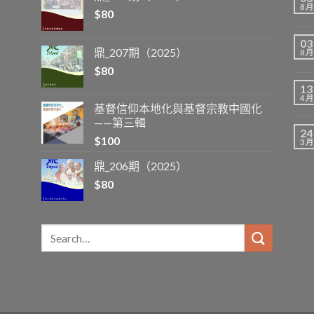
8 月
$
80
03
鼎_207期（2025）
8 月
$
80
13
4 月
基督信仰本地化與基督宗教中國化
——第三輯
24
$
100
3 月
鼎_206期（2025）
$
80