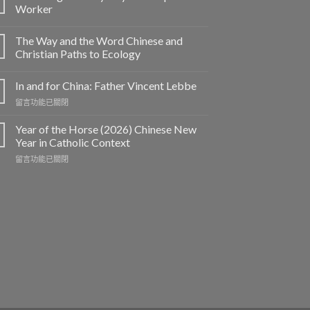
Worker
The Way and the Word Chinese and
Christian Paths to Ecology
In and for China: Father Vincent Lebbe
在
留言功能已關閉
〈In
and
Year of the Horse (2026) Chinese New
for
Year in Catholic Context
China:
在
留言功能已關閉
Father
〈Year
Vincent
of
Lebbe〉
the
中
Horse
(2026)
Chinese
New
Year
in
Catholic
Context〉
中