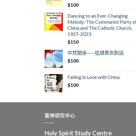
$
100
Dancing to an Ever-Changing
Melody: The Communist Party o
China and The Catholic Church,
1927-2023
$
150
中梵關係——從譴責到對話
$
100
Falling in Love with China
$
100
聖神研究中心
Holy Spirit Study Centre