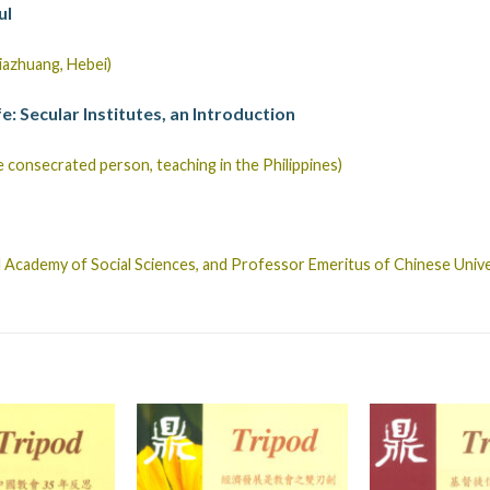
ul
iazhuang, Hebei)
: Secular Institutes, an Introduction
 consecrated person, teaching in the Philippines)
al Academy of Social Sciences, and Professor Emeritus of Chinese Univ