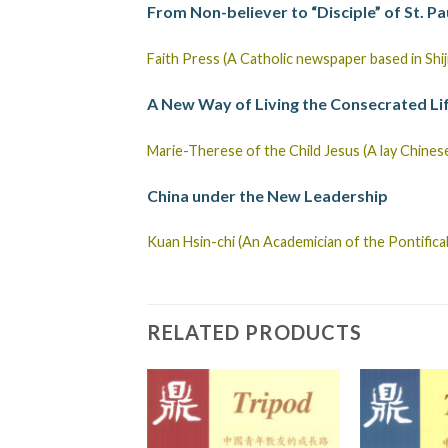
From Non-believer to “Disciple” of St. Pa
Faith Press (A Catholic newspaper based in Shij
A New Way of Living the Consecrated Life
Marie-Therese of the Child Jesus (A lay Chinese
China under the New Leadership
Kuan Hsin-chi (An Academician of the Pontific
RELATED PRODUCTS