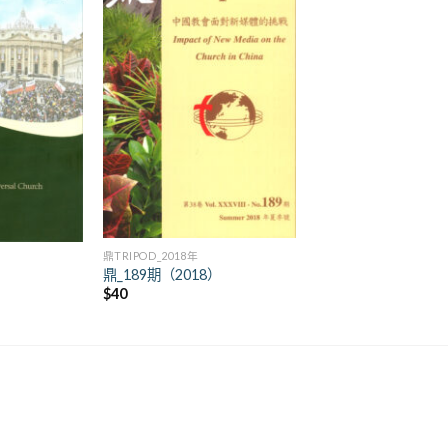
+
鼎TRIPOD_2018年
鼎_189期（2018）
）
$
40