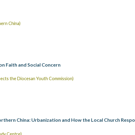
hern China)
on Faith and Social Concern
irects the Diocesan Youth Commission)
Northern China: Urbanization and How the Local Church Resp
tudy Centre)