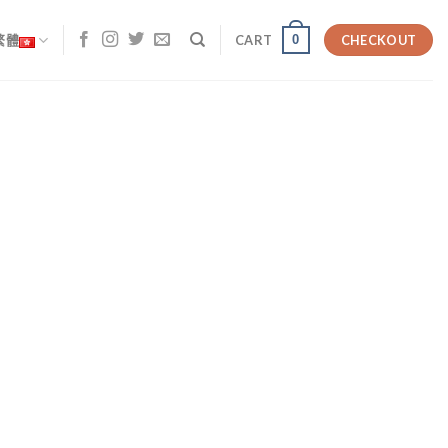
0
繁體
CART
CHECKOUT