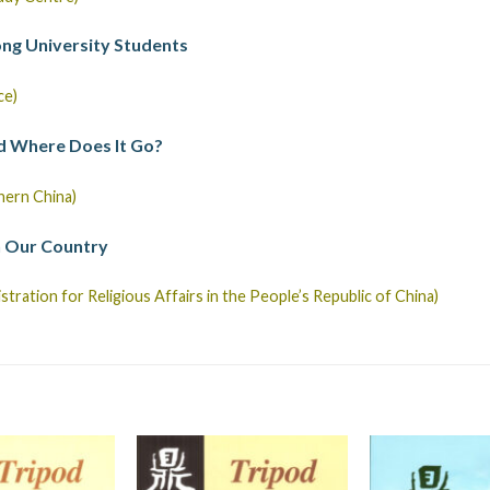
ong University Students
ce)
d Where Does It Go?
thern China)
in Our Country
ration for Religious Affairs in the People’s Republic of China)