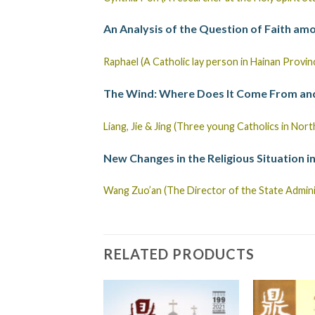
An Analysis of the Question of Faith am
Raphael (A Catholic lay person in Hainan Provin
The Wind: Where Does It Come From an
Liang, Jie & Jing (Three young Catholics in Nor
New Changes in the Religious Situation 
Wang Zuo’an (The Director of the State Administ
RELATED PRODUCTS