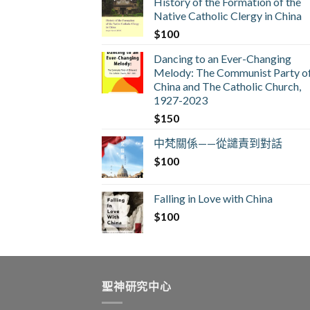
History of the Formation of the
Native Catholic Clergy in China
$
100
Dancing to an Ever-Changing
Melody: The Communist Party o
China and The Catholic Church,
1927-2023
$
150
中梵關係——從譴責到對話
$
100
Falling in Love with China
$
100
聖神研究中心