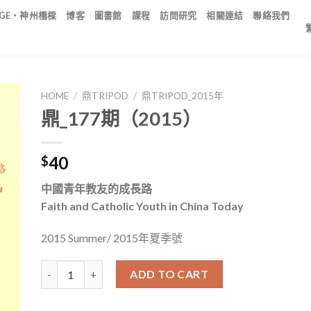
IDGE・神州橋樑
博客
圖書館
課程
訪問研究
相關連結
聯絡我們
HOME
/
鼎TRIPOD
/
鼎TRIPOD_2015年
鼎_177期（2015）
40
$
中國青年教友的成長路
Faith and Catholic Youth in China Today
2015 Summer/ 2015年夏季號
鼎_177期（2015） quantity
ADD TO CART