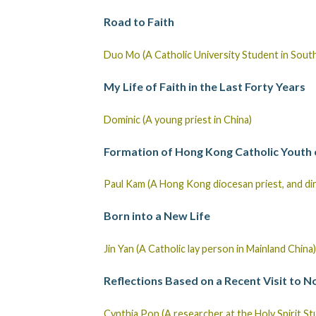
Road to Faith
Duo Mo (A Catholic University Student in Sout
My Life of Faith in the Last Forty Years
Dominic (A young priest in China)
Formation of Hong Kong Catholic Youth 
Paul Kam (A Hong Kong diocesan priest, and d
Born into a New Life
Jin Yan (A Catholic lay person in Mainland China)
Reflections Based on a Recent Visit to 
Cynthia Pon (A researcher at the Holy Spirit S