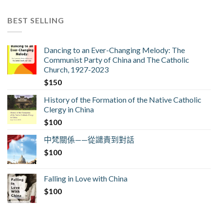
BEST SELLING
Dancing to an Ever-Changing Melody: The
Communist Party of China and The Catholic
Church, 1927-2023
$
150
History of the Formation of the Native Catholic
Clergy in China
$
100
中梵關係——從譴責到對話
$
100
Falling in Love with China
$
100