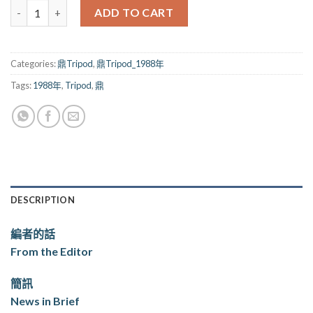
鼎_044期（1988） quantity
ADD TO CART
Categories:
鼎Tripod
,
鼎Tripod_1988年
Tags:
1988年
,
Tripod
,
鼎
DESCRIPTION
編者的話
From the Editor
簡訊
News in Brief