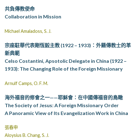
共負傳教使命
Collaboration in Mission
Michael Amaladoss, S. J.
宗座駐華代表剛恆毅主教 (1922 – 1933)：外籍傳教士的革
新典範
Celso Costantini, Apsotolic Delegate in China (1922 –
1933): The Changing Role of the Foreign Missionary
Arnulf Camps, O. F. M.
海外福音的修會之一——耶穌會：在中國傳福音的鳥瞰
The Society of Jesus: A Foreign Missionary Order
A Panoramic View of Its Evangelization Work in China
張春申
Aloysius B. Chang, S. J.