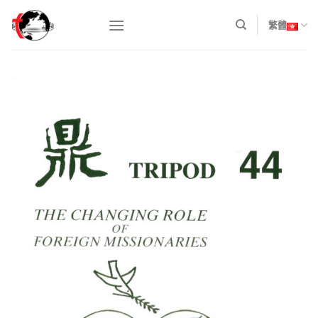
Skip
to
繁體
content