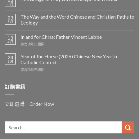
8 月
The Way and the Word Chinese and Christian Paths to
03
8 月
Ecology
In and for China: Father Vincent Lebbe
13
4 月
在
留言功能已關閉
〈In
and
Year of the Horse (2026) Chinese New Year in
24
for
3 月
Catholic Context
China:
在
留言功能已關閉
Father
〈Year
Vincent
of
Lebbe〉
the
訂購書籍
中
Horse
(2026)
Chinese
立即選購．Order Now
New
Year
in
Catholic
Context〉
中