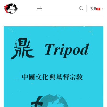
Skip
to
繁體
content