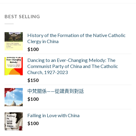
BEST SELLING
History of the Formation of the Native Catholic
Clergy in China
$
100
Dancing to an Ever-Changing Melody: The
Communist Party of China and The Catholic
Church, 1927-2023
$
150
中梵關係——從譴責到對話
$
100
Falling in Love with China
$
100