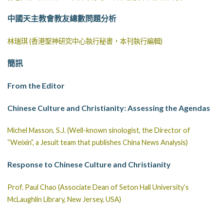
中國天主教會教友總數問題分析
林瑞琪 (香港聖神研究中心執行秘書，本刊執行編輯)
簡訊
From the Editor
Chinese Culture and Christianity: Assessing the Agendas
Michel Masson, S.J. (Well-known sinologist, the Director of
“Weixin”, a Jesuit team that publishes China News Analysis)
Response to Chinese Culture and Christianity
Prof. Paul Chao (Associate Dean of Seton Hall University’s
McLaughlin Library, New Jersey, USA)