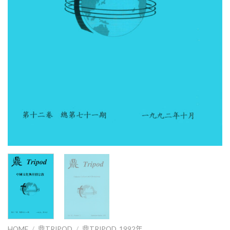
HOME
/
鼎TRIPOD
/
鼎TRIPOD_1992年