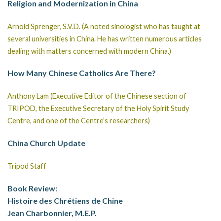
Religion and Modernization in China
Arnold Sprenger, S.V.D. (A noted sinologist who has taught at
several universities in China. He has written numerous articles
dealing with matters concerned with modern China.)
How Many Chinese Catholics Are There?
Anthony Lam (Executive Editor of the Chinese section of
TRIPOD, the Executive Secretary of the Holy Spirit Study
Centre, and one of the Centre’s researchers)
China Church Update
Tripod Staff
Book Review:
Histoire des Chrétiens de Chine
Jean Charbonnier, M.E.P.