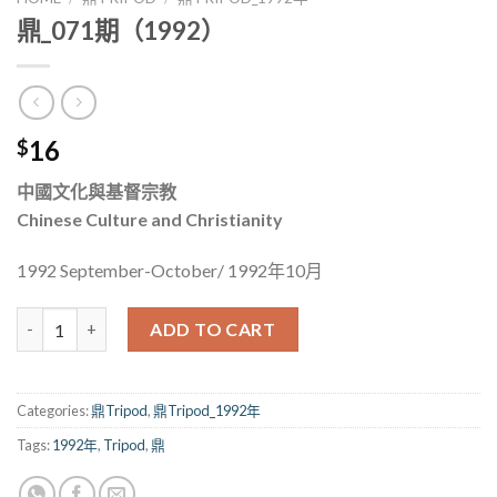
鼎_071期（1992）
16
$
中國文化與基督宗教
Chinese Culture and Christianity
1992 September-October/ 1992年10月
鼎_071期（1992） quantity
ADD TO CART
Categories:
鼎Tripod
,
鼎Tripod_1992年
Tags:
1992年
,
Tripod
,
鼎