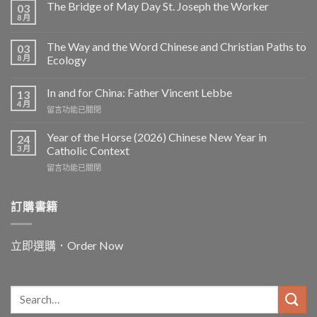
The Bridge of May Day St. Joseph the Worker
03
8 月
The Way and the Word Chinese and Christian Paths to
03
8 月
Ecology
In and for China: Father Vincent Lebbe
13
4 月
在
留言功能已關閉
〈In
and
Year of the Horse (2026) Chinese New Year in
24
for
3 月
Catholic Context
China:
在
留言功能已關閉
Father
〈Year
Vincent
of
Lebbe〉
the
訂購書籍
中
Horse
(2026)
Chinese
立即選購．Order Now
New
Year
in
Catholic
Context〉
中