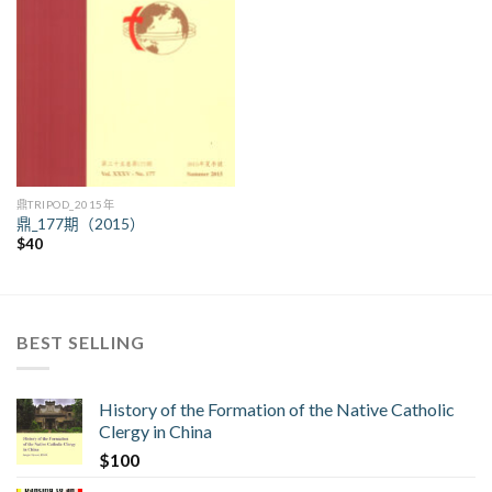
鼎TRIPOD_2015年
鼎_177期（2015）
$
40
BEST SELLING
History of the Formation of the Native Catholic
Clergy in China
$
100