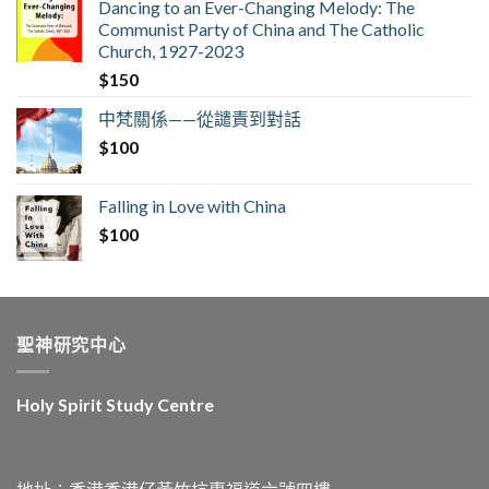
Dancing to an Ever-Changing Melody: The
Communist Party of China and The Catholic
Church, 1927-2023
$
150
中梵關係——從譴責到對話
$
100
Falling in Love with China
$
100
聖神研究中心
Holy Spirit Study Centre