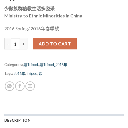
少數族群信教生活多姿采
Ministry to Ethnic Minorities in China
2016 Spring/ 2016年春季號
鼎_180期（2016） quantity
ADD TO CART
Categories:
鼎Tripod
,
鼎Tripod_2016年
Tags:
2016年
,
Tripod
,
鼎
DESCRIPTION