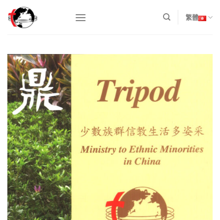
Skip
to
繁體
content