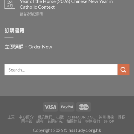
Year of the Horse (2026) Chinese New Year in
24
for
3 月
Catholic Context
China:
在
留言功能已關閉
Father
〈Year
Vincent
of
Lebbe〉
the
訂購書籍
中
Horse
(2026)
Chinese
立即選購．Order Now
New
Year
in
Catholic
Context〉
中
主頁
中心簡介
關於我們
出版
CHINA BRIDGE・神州橋樑
博客
圖書館
課程
訪問研究
相關連結
聯絡我們
SHOP
Copyright 2026 ©
hsstudyc.org.hk