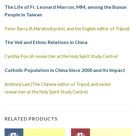
The Life of Fr. Leonard Marron, MM, among the Bunun
People in Taiwan
Peter Barry (A Maryknoll priest, and the English editor of Tripod)
The Veil and Ethnic Relations in China
Cynthia Pon (A researcher at the Holy Spirit Study Centre)
Catholic Population in China Since 2000 and Its Impact
Anthony Lam (The Chinese editor of Tripod, and senior
researcher at the Holy Spirit Study Centre)
RELATED PRODUCTS