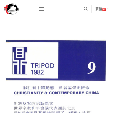
Skip
to
繁體
content