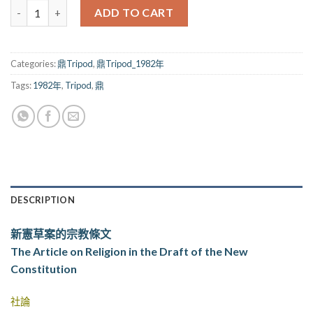
鼎_009期（1982） quantity
ADD TO CART
Categories:
鼎Tripod
,
鼎Tripod_1982年
Tags:
1982年
,
Tripod
,
鼎
DESCRIPTION
新憲草案的宗教條文
The Article on Religion in the Draft of the New
Constitution
社論