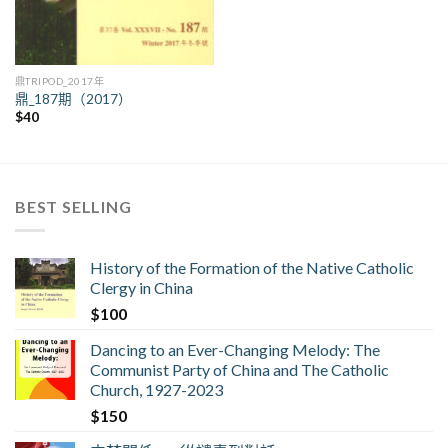
鼎TRIPOD_2017年
鼎_187期（2017）
$
40
BEST SELLING
History of the Formation of the Native Catholic
Clergy in China
$
100
Dancing to an Ever-Changing Melody: The
Communist Party of China and The Catholic
Church, 1927-2023
$
150