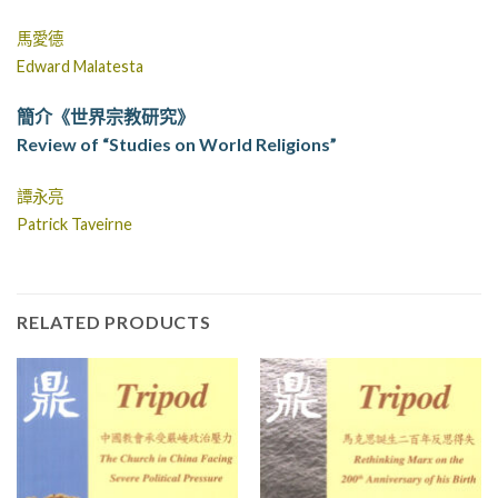
馬愛德
Edward Malatesta
簡介《世界宗教研究》
Review of “Studies on World Religions”
譚永亮
Patrick Taveirne
RELATED PRODUCTS