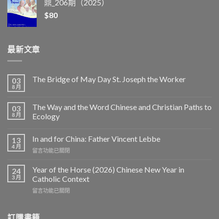
鼎_206期（2025）
$
80
最新文章
The Bridge of May Day St. Joseph the Worker
03
8 月
The Way and the Word Chinese and Christian Paths to
03
8 月
Ecology
In and for China: Father Vincent Lebbe
13
4 月
在
留言功能已關閉
〈In
and
Year of the Horse (2026) Chinese New Year in
24
for
3 月
Catholic Context
China:
在
留言功能已關閉
Father
〈Year
Vincent
of
Lebbe〉
the
訂購書籍
中