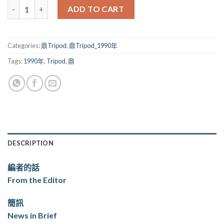
鼎_055期（1990） quantity
ADD TO CART
Categories:
鼎Tripod
,
鼎Tripod_1990年
Tags:
1990年
,
Tripod
,
鼎
DESCRIPTION
編者的話
From the Editor
簡訊
News in Brief