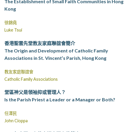
The Establishment of Small Faith Communities in Hong
Kong
徐錦堯
Luke Tsui
香港聖雲先堂教友家庭聯誼會簡介
The Origin and Development of Catholic Family
Associations in St. Vincent’s Parish, Hong Kong
教友家庭聯誼會
Catholic Family Associations
堂區神父是領袖抑或管理人？
Is the Parish Priest a Leader or a Manager or Both?
任澤民
John Cioppa