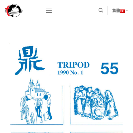
Skip
to
繁體
content