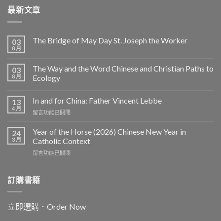
最新文章
The Bridge of May Day St. Joseph the Worker
03
8 月
The Way and the Word Chinese and Christian Paths to
03
8 月
Ecology
In and for China: Father Vincent Lebbe
13
4 月
在
留言功能已關閉
〈In
and
Year of the Horse (2026) Chinese New Year in
24
for
3 月
Catholic Context
China:
在
留言功能已關閉
Father
〈Year
Vincent
of
Lebbe〉
the
訂購書籍
中
Horse
(2026)
Chinese
立即選購．Order Now
New
Year