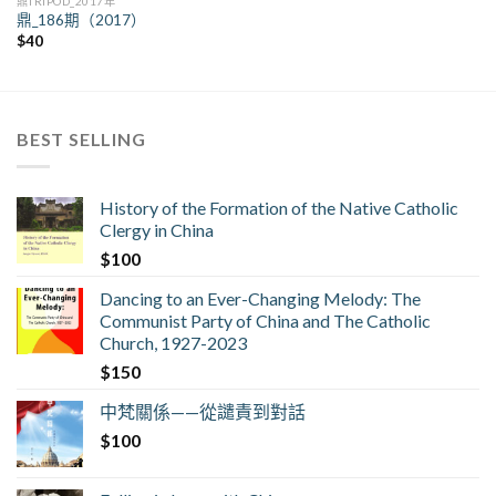
鼎TRIPOD_2017年
鼎_186期（2017）
$
40
BEST SELLING
History of the Formation of the Native Catholic
Clergy in China
$
100
Dancing to an Ever-Changing Melody: The
Communist Party of China and The Catholic
Church, 1927-2023
$
150
中梵關係——從譴責到對話
$
100