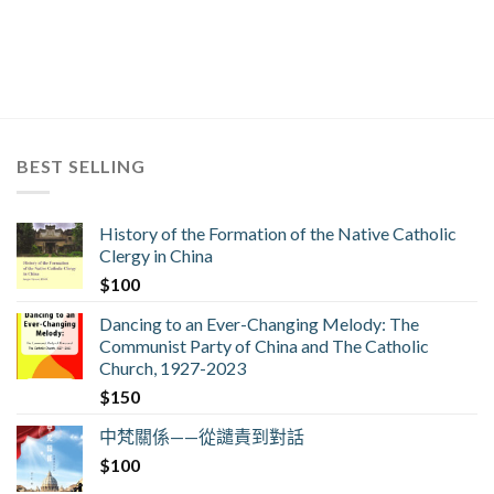
BEST SELLING
History of the Formation of the Native Catholic
Clergy in China
$
100
Dancing to an Ever-Changing Melody: The
Communist Party of China and The Catholic
Church, 1927-2023
$
150
中梵關係——從譴責到對話
$
100