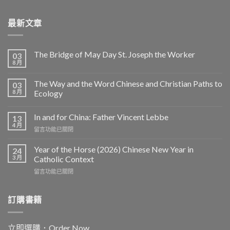
最新文章
The Bridge of May Day St. Joseph the Worker
03
8 月
The Way and the Word Chinese and Christian Paths to
03
8 月
Ecology
In and for China: Father Vincent Lebbe
13
4 月
在
留言功能已關閉
〈In
and
Year of the Horse (2026) Chinese New Year in
24
for
3 月
Catholic Context
China:
在
留言功能已關閉
Father
〈Year
Vincent
of
Lebbe〉
the
訂購書籍
中
Horse
(2026)
Chinese
立即選購．Order Now