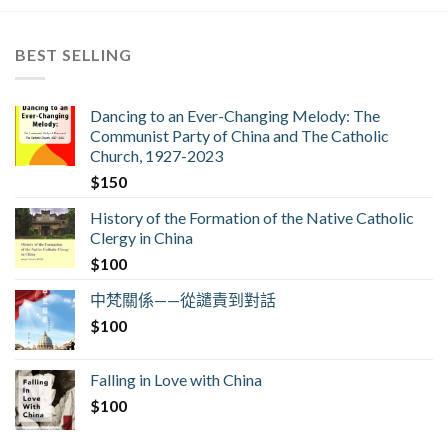
BEST SELLING
Dancing to an Ever-Changing Melody: The
Communist Party of China and The Catholic
Church, 1927-2023
$
150
History of the Formation of the Native Catholic
Clergy in China
$
100
中梵關係——從譴責到對話
$
100
Falling in Love with China
$
100