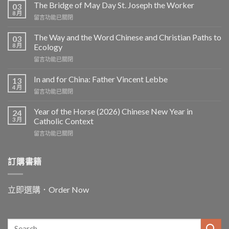
The Bridge of May Day St. Joseph the Worker
03
8 月
在
留言功能已關閉
〈The
Bridge
The Way and the Word Chinese and Christian Paths to
03
of
8 月
Ecology
May
在
留言功能已關閉
Day
〈The
St.
Way
Joseph
In and for China: Father Vincent Lebbe
13
and
the
4 月
在
留言功能已關閉
the
Worker〉
〈In
Word
中
and
Year of the Horse (2026) Chinese New Year in
Chinese
24
for
3 月
and
Catholic Context
China:
Christian
在
留言功能已關閉
Father
Paths
〈Year
Vincent
to
of
Lebbe〉
Ecology〉
the
訂購書籍
中
中
Horse
(2026)
Chinese
立即選購．Order Now
New
Year
in
Catholic
Context〉