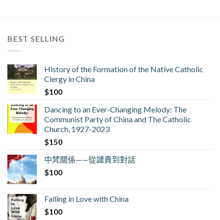
BEST SELLING
History of the Formation of the Native Catholic
Clergy in China
$
100
Dancing to an Ever-Changing Melody: The
Communist Party of China and The Catholic
Church, 1927-2023
$
150
中梵關係——從譴責到對話
$
100
Falling in Love with China
$
100