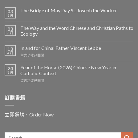
The Bridge of May Day St. Joseph the Worker
03
8 月
The Way and the Word Chinese and Christian Paths to
03
8 月
Ecology
In and for China: Father Vincent Lebbe
13
4 月
在
留言功能已關閉
〈In
and
Year of the Horse (2026) Chinese New Year in
24
for
3 月
Catholic Context
China:
在
留言功能已關閉
Father
〈Year
Vincent
of
Lebbe〉
the
訂購書籍
中
Horse
(2026)
Chinese
立即選購．Order Now
New
Year
in
Catholic
Context〉