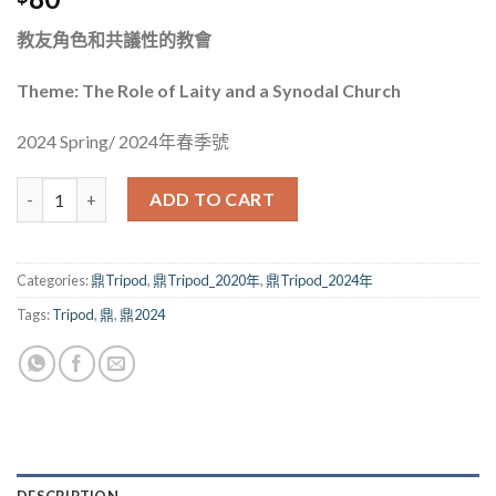
教友角色和共議性的教會
Theme: The Role of Laity and a Synodal Church
2024 Spring/ 2024年春季號
鼎_204期（2024） quantity
ADD TO CART
Categories:
鼎Tripod
,
鼎Tripod_2020年
,
鼎Tripod_2024年
Tags:
Tripod
,
鼎
,
鼎2024