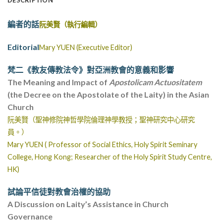
DESCRIPTION
編者的話
阮美賢
（執行編輯）
Editorial
Mary YUEN (Executive Editor)
梵二《教友傳教法令》對亞洲教會的意義和影響
The Meaning and Impact of
Apostolicam Actuositatem
(the Decree on the Apostolate of the Laity) in the Asian
Church
阮美賢（聖神修院神哲學院倫理神學教授；聖神研究中心研究
員。）
Mary YUEN (
Professor of Social Ethics, Holy Spirit Seminary
College, Hong Kong; Researcher of the Holy Spirit Study Centre,
HK)
試論平信徒對教會治權的協助
A Discussion on Laity’s Assistance in Church
Governance