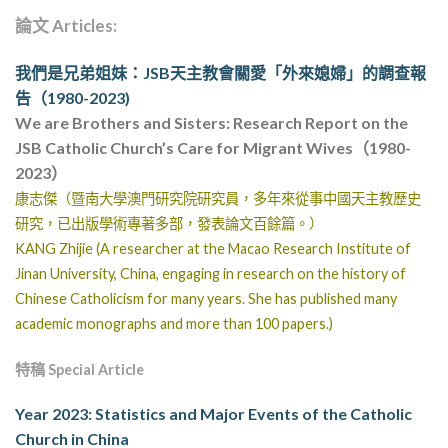
論文
Articles:
我們是兄弟姐妹：JSB天主教會關愛「外來媳婦」的調查報
告（1980-2023)
We are Brothers and Sisters: Research Report on the
JSB Catholic Church’s Care for Migrant Wives（1980-
2023）
康志傑
（暨南大學澳門研究院研究員，多年來從事中國天主教歷史
研究，已出版學術專著多部，發表論文百餘篇。）
KANG Zhijie
(A researcher at the Macao Research Institute of
Jinan University, China, engaging in research on the history of
Chinese Catholicism for many years. She has published many
academic monographs and more than 100 papers.)
特稿
Special Article
Year 2023: Statistics and Major Events of the Catholic
Church in China