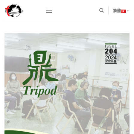
Skip
to
繁體
content