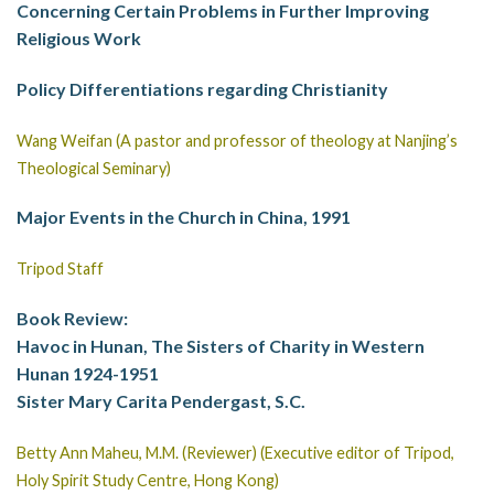
Concerning Certain Problems in Further Improving
Religious Work
Policy Differentiations regarding Christianity
Wang Weifan (A pastor and professor of theology at Nanjing’s
Theological Seminary)
Major Events in the Church in China, 1991
Tripod Staff
Book Review:
Havoc in Hunan, The Sisters of Charity in Western
Hunan 1924-1951
Sister Mary Carita Pendergast, S.C.
Betty Ann Maheu, M.M. (Reviewer) (Executive editor of Tripod,
Holy Spirit Study Centre, Hong Kong)