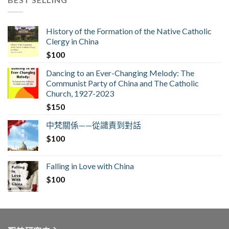
History of the Formation of the Native Catholic
Clergy in China
$
100
Dancing to an Ever-Changing Melody: The
Communist Party of China and The Catholic
Church, 1927-2023
$
150
中梵關係——從譴責到對話
$
100
Falling in Love with China
$
100