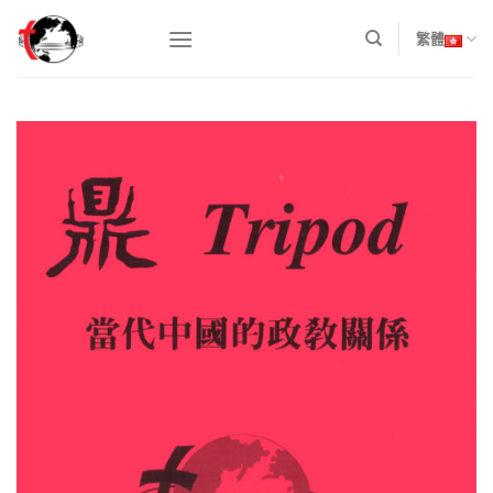
Skip
to
繁體
content