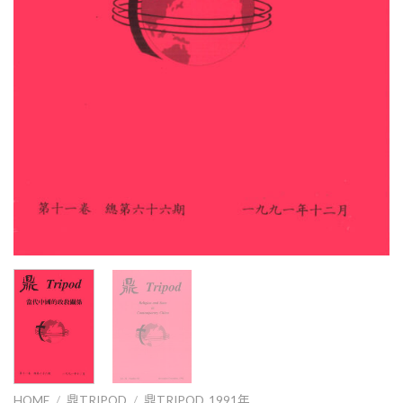
HOME
/
鼎TRIPOD
/
鼎TRIPOD_1991年