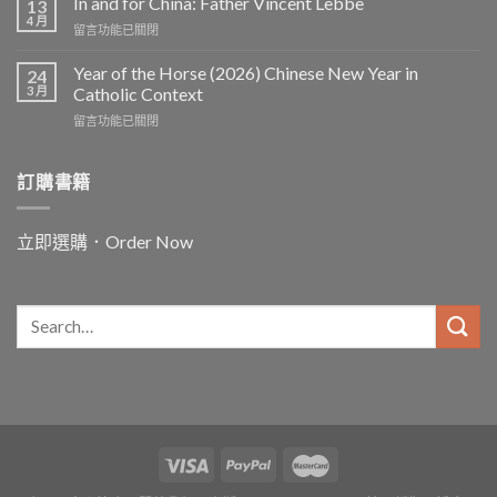
In and for China: Father Vincent Lebbe
13
4 月
在
留言功能已關閉
〈In
and
Year of the Horse (2026) Chinese New Year in
24
for
3 月
Catholic Context
China:
在
留言功能已關閉
Father
〈Year
Vincent
of
Lebbe〉
the
訂購書籍
中
Horse
(2026)
Chinese
立即選購．Order Now
New
Year
in
Catholic
Context〉
中