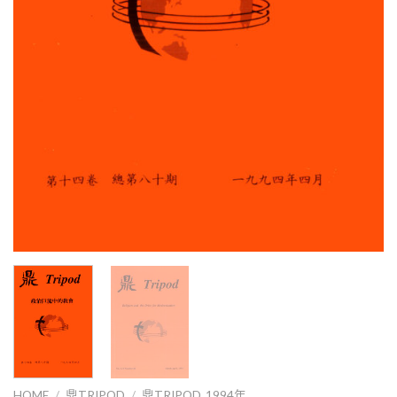
HOME
/
鼎TRIPOD
/
鼎TRIPOD_1994年