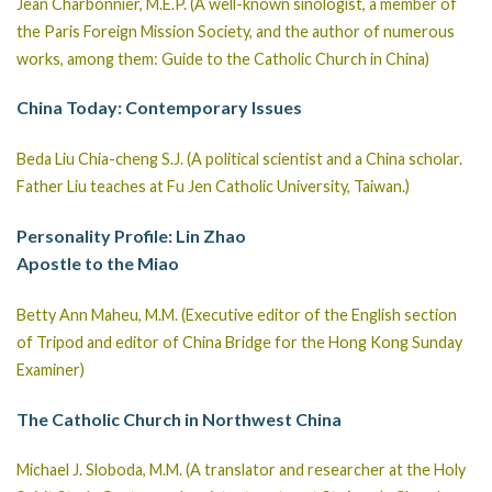
Jean Charbonnier, M.E.P. (A well-known sinologist, a member of
the Paris Foreign Mission Society, and the author of numerous
works, among them: Guide to the Catholic Church in China)
China Today: Contemporary Issues
Beda Liu Chia-cheng S.J. (A political scientist and a China scholar.
Father Liu teaches at Fu Jen Catholic University, Taiwan.)
Personality Profile: Lin Zhao
Apostle to the Miao
Betty Ann Maheu, M.M. (Executive editor of the English section
of Tripod and editor of China Bridge for the Hong Kong Sunday
Examiner)
The Catholic Church in Northwest China
Michael J. Sloboda, M.M. (A translator and researcher at the Holy