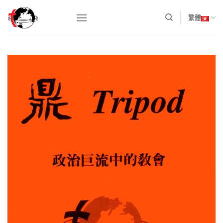
Skip
to
繁體
content