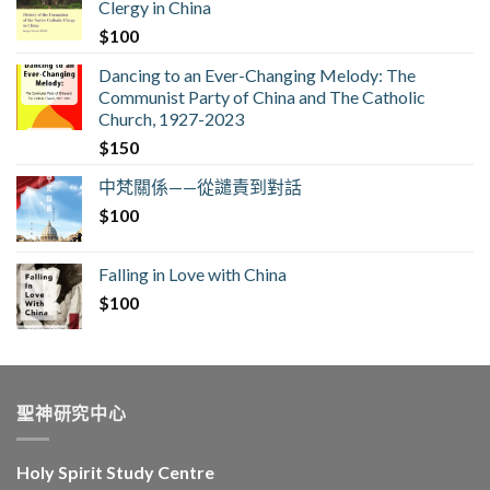
Clergy in China
$
100
Dancing to an Ever-Changing Melody: The
Communist Party of China and The Catholic
Church, 1927-2023
$
150
中梵關係——從譴責到對話
$
100
Falling in Love with China
$
100
聖神研究中心
Holy Spirit Study Centre