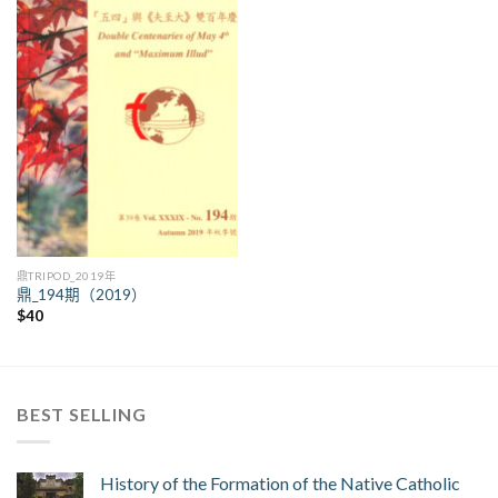
鼎TRIPOD_2019年
鼎_194期（2019）
$
40
BEST SELLING
History of the Formation of the Native Catholic