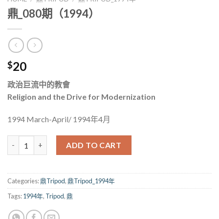
鼎_080期（1994）
20
$
政治巨流中的教會
Religion and the Drive for Modernization
1994 March-April/ 1994年4月
鼎_080期（1994） quantity
ADD TO CART
Categories:
鼎Tripod
,
鼎Tripod_1994年
Tags:
1994年
,
Tripod
,
鼎