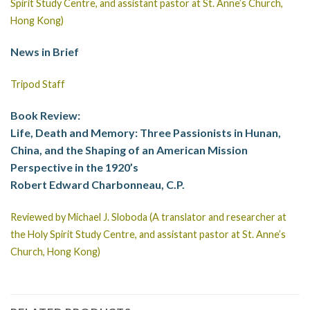
Spirit Study Centre, and assistant pastor at St. Anne’s Church,
Hong Kong)
News in Brief
Tripod Staff
Book Review:
Life, Death and Memory: Three Passionists in Hunan,
China, and the Shaping of an American Mission
Perspective in the 1920’s
Robert Edward Charbonneau, C.P.
Reviewed by Michael J. Sloboda (A translator and researcher at
the Holy Spirit Study Centre, and assistant pastor at St. Anne’s
Church, Hong Kong)